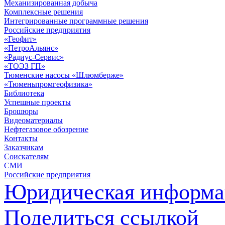
Механизированная добыча
Комплексные решения
Интегрированные программные решения
Российские предприятия
«Геофит»
«ПетроАльянс»
«Радиус-Сервис»
«ТОЭЗ ГП»
Тюменские насосы «Шлюмберже»
«Тюменьпромгеофизика»
Библиотека
Успешные проекты
Брошюры
Видеоматериалы
Нефтегазовое обозрение
Контакты
Заказчикам
Соискателям
СМИ
Российские предприятия
Юридическая информа
Поделиться ссылкой