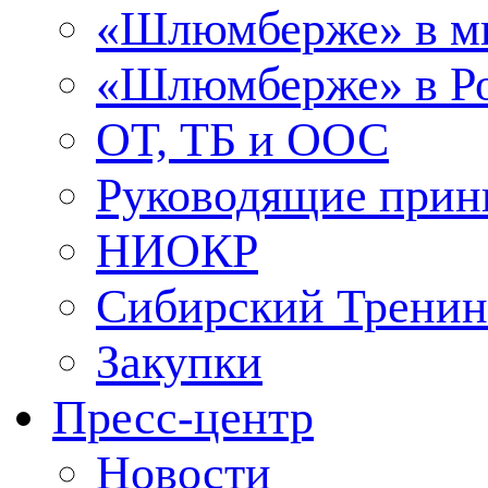
«Шлюмберже» в м
«Шлюмберже» в Ро
ОТ, ТБ и ООС
Руководящие при
НИОКР
Сибирский Тренин
Закупки
Пресс-центр
Новости