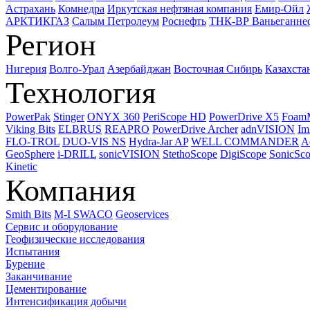
Астрахань
Комнедра
Иркутская нефтяная компания
Емир-Ойл
АРКТИКГАЗ
Салым Петролеум
Роснефть
ТНК-ВР Ваньеганне
Регион
Нигерия
Волго-Урал
Азербайджан
Восточная Сибирь
Казахста
Технология
PowerPak
Stinger
ONYX 360
PeriScope HD
PowerDrive X5
Foam
Viking Bits
ELBRUS
REAPRO
PowerDrive Archer
adnVISION
Im
FLO-TROL
DUO-VIS NS
Hydra-Jar AP
WELL COMMANDER
A
GeoSphere
i-DRILL
sonicVISION
StethoScope
DigiScope
SonicSc
Kinetic
Компания
Smith Bits
M-I SWACO
Geoservices
Сервис и оборудование
Геофизические исследования
Испытания
Бурение
Заканчивание
Цементирование
Интенсификация добычи