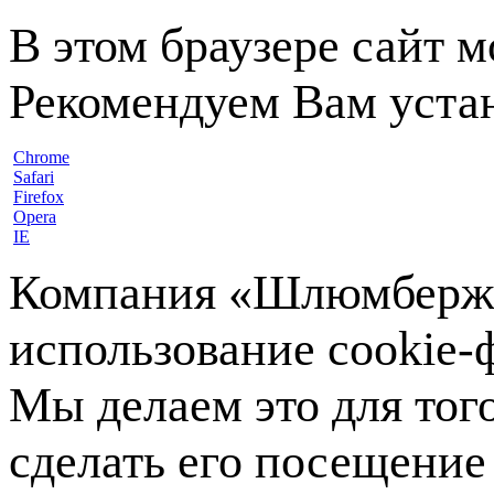
В этом браузере сайт 
Рекомендуем Вам устан
Chrome
Safari
Firefox
Opera
IE
Компания «Шлюмберже»
использование cookie-ф
Мы делаем это для тог
сделать его посещение