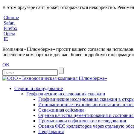
В этом браузере сайт может отображаться некорректно. Рекоме
Chrome
Safari
Firefox
Opera
IE
Компания «Шлюмберже» просит вашего согласия на использовани
посещение комфортным для вас. Более подробную информацию 
OK
Сервис и оборудование
Геофизические исследования скважин
Геофизические исследования скважин в откры
Инновационные технологии испытания пласто
Скважинная сейсмика
Оценка качества цементирования и состояни
Промыслово-геофизические исследования
Оценка ФЕС коллекторов через стальную об
Перфорация