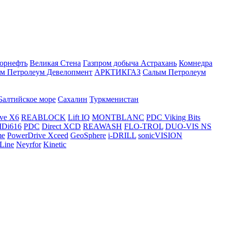
орнефть
Великая Стена
Газпром добыча Астрахань
Комнедра
м Петролеум Девелопмент
АРКТИКГАЗ
Салым Петролеум
Балтийское море
Сахалин
Туркменистан
ve X6
REABLOCK
Lift IQ
MONTBLANC
PDC Viking Bits
Di616
PDC
Direct XCD
REAWASH
FLO-TROL
DUO-VIS NS
me
PowerDrive Xceed
GeoSphere
i-DRILL
sonicVISION
Line
Neyrfor
Kinetic