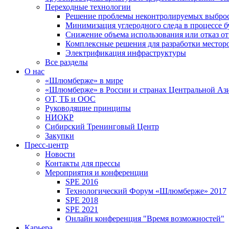
Переходные технологии
Решение проблемы неконтролируемых выбро
Минимизация углеродного следа в процессе б
Снижение объема использования или отказ от
Комплексные решения для разработки место
Электрификация инфраструктуры
Все разделы
О нас
«Шлюмберже» в мире
«Шлюмберже» в России и странах Центральной Аз
ОТ, ТБ и ООС
Руководящие принципы
НИОКР
Сибирский Тренинговый Центр
Закупки
Пресс-центр
Новости
Контакты для прессы
Мероприятия и конференции
SPE 2016
Технологический Форум «Шлюмберже» 2017
SPE 2018
SPE 2021
Онлайн конференция "Время возможностей"
Карьера