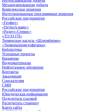
Интенсификация добычи
Механизированная добыча
Комплексные решения
Интегрированные программные решения
Российские предприятия
«Геофит»
«ПетроАльянс»
«Радиус-Сервис»
«ТОЭЗ ГП»
Тюменские насосы «Шлюмберже»
«Тюменьпромгеофизика»
Библиотека
Успешные проекты
Брошюры
Видеоматериалы
Нефтегазовое обозрение
Контакты
Заказчикам
Соискателям
СМИ
Российские предприятия
Юридическая информация
Поделиться ссылкой
Распечатать страницу
Карта сайта