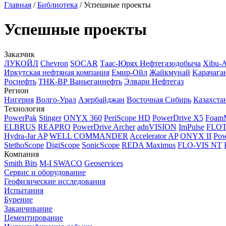
Главная
/
Библиотека
/
Успешные проекты
Успешные проекты
Заказчик
ЛУКОЙЛ
Chevron
SOCAR
Таас-Юрях Нефтегазодобыча
Xibu-
Иркутская нефтяная компания
Емир-Ойл
Жайкмунай
Kарачага
Роснефть
ТНК-ВР Ваньеганнефть
Элвари Нефтегаз
Регион
Нигерия
Волго-Урал
Азербайджан
Восточная Сибирь
Казахста
Технология
PowerPak
Stinger
ONYX 360
PeriScope HD
PowerDrive X5
Foam
ELBRUS
REAPRO
PowerDrive Archer
adnVISION
ImPulse
FLO
Hydra-Jar AP
WELL COMMANDER
Accelerator AP
ONYX II
Pow
StethoScope
DigiScope
SonicScope
REDA Maximus
FLO-VIS NT
Компания
Smith Bits
M-I SWACO
Geoservices
Сервис и оборудование
Геофизические исследования
Испытания
Бурение
Заканчивание
Цементирование