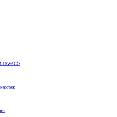
 M-I SWACO
 каротаж
ния