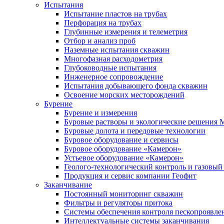
Испытания
Испытание пластов на трубах
Перфорация на трубах
Глубинные измерения и телеметрия
Отбор и анализ проб
Наземные испытания скважин
Многофазная расходометрия
Глубоководные испытания
Инженерное сопровождение
Испытания добывающего фонда скважин
Освоение морских месторождений
Бурение
Бурение и измерения
Буровые растворы и экологические решения
Буровые долота и передовые технологии
Буровое оборудование и сервисы
Буровое оборудование «Камерон»
Устьевое оборудование «Камерон»
Геолого-технологический контроль и газовый
Продукция и сервис компании Геофит
Заканчивание
Постоянный мониторинг скважин
Фильтры и регуляторы притока
Cистемы обеспечения контроля пескопроявле
Интеллектуальные системы заканчивания