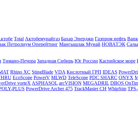
Актобе
Total
Актобемунайгаз
Бахар Энерджи
Газпром нефть
Ванк
нак Петролиум Оперейтинг
Мангышлак Мунай
НОВАТЭК
Салы
н
Тимано-Печора
Западная Сибирь
Юг России
Каспийское море
MAT
Rhino XC
StingBlade
VDA
Кислотный ГРП
IDEAS
PowerDri
THRU
EcoScope
PowerV
MLWD
TeleScope
PDC SHARC
ONYX
M
erDrive vorteX
ASPHASOL
arcVISION
MEGADRIL
DBOS OnTi
POLY-PLUS
PowerDrive Archer 475
TrackMaster CH
WhipSim
TPS-