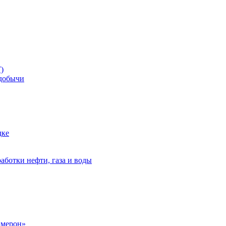
)
добычи
дке
аботки нефти, газа и воды
амерон»