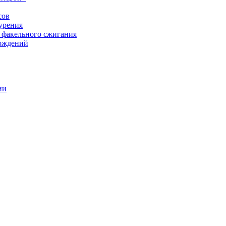
сов
урения
 факельного сжигания
рождений
ии