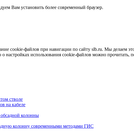
ндуем Вам установить более современный браузер.
е cookie-файлов при навигации по сайту slb.ru. Мы делаем это 
о настройках использования cookie-файлов можно прочитать, 
том стволе
в на кабеле
я обсадной колонны
садную колонну современными методами ГИС