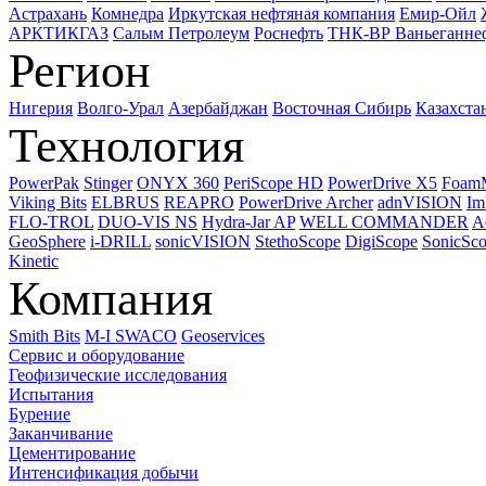
Астрахань
Комнедра
Иркутская нефтяная компания
Емир-Ойл
АРКТИКГАЗ
Салым Петролеум
Роснефть
ТНК-ВР Ваньеганне
Регион
Нигерия
Волго-Урал
Азербайджан
Восточная Сибирь
Казахста
Технология
PowerPak
Stinger
ONYX 360
PeriScope HD
PowerDrive X5
Foam
Viking Bits
ELBRUS
REAPRO
PowerDrive Archer
adnVISION
Im
FLO-TROL
DUO-VIS NS
Hydra-Jar AP
WELL COMMANDER
A
GeoSphere
i-DRILL
sonicVISION
StethoScope
DigiScope
SonicSc
Kinetic
Компания
Smith Bits
M-I SWACO
Geoservices
Сервис и оборудование
Геофизические исследования
Испытания
Бурение
Заканчивание
Цементирование
Интенсификация добычи