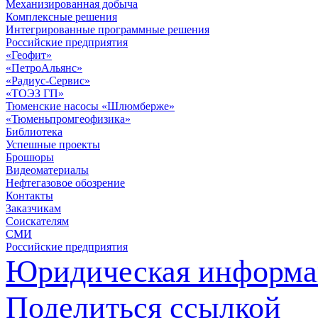
Механизированная добыча
Комплексные решения
Интегрированные программные решения
Российские предприятия
«Геофит»
«ПетроАльянс»
«Радиус-Сервис»
«ТОЭЗ ГП»
Тюменские насосы «Шлюмберже»
«Тюменьпромгеофизика»
Библиотека
Успешные проекты
Брошюры
Видеоматериалы
Нефтегазовое обозрение
Контакты
Заказчикам
Соискателям
СМИ
Российские предприятия
Юридическая информа
Поделиться ссылкой