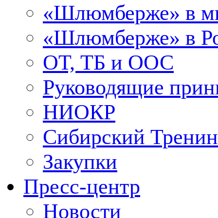
«Шлюмберже» в м
«Шлюмберже» в Ро
ОТ, ТБ и ООС
Руководящие при
НИОКР
Сибирский Тренин
Закупки
Пресс-центр
Новости