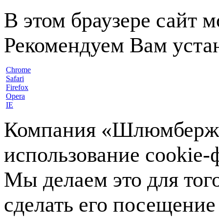
В этом браузере сайт 
Рекомендуем Вам устан
Chrome
Safari
Firefox
Opera
IE
Компания «Шлюмберже»
использование cookie-ф
Мы делаем это для тог
сделать его посещение