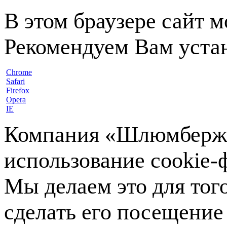
В этом браузере сайт 
Рекомендуем Вам устан
Chrome
Safari
Firefox
Opera
IE
Компания «Шлюмберже»
использование cookie-ф
Мы делаем это для тог
сделать его посещение