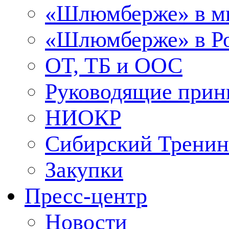
«Шлюмберже» в м
«Шлюмберже» в Ро
ОТ, ТБ и ООС
Руководящие при
НИОКР
Сибирский Тренин
Закупки
Пресс-центр
Новости