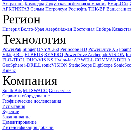
Астрахань
Комнедра
Иркутская нефтяная компания
Емир-Ойл
АРКТИКГАЗ
Салым Петролеум
Роснефть
ТНК-ВР Ваньеганне
Регион
Нигерия
Волго-Урал
Азербайджан
Восточная Сибирь
Казахста
Технология
PowerPak
Stinger
ONYX 360
PeriScope HD
PowerDrive X5
Foam
Viking Bits
ELBRUS
REAPRO
PowerDrive Archer
adnVISION
Im
FLO-TROL
DUO-VIS NS
Hydra-Jar AP
WELL COMMANDER
A
GeoSphere
i-DRILL
sonicVISION
StethoScope
DigiScope
SonicSc
Kinetic
Компания
Smith Bits
M-I SWACO
Geoservices
Сервис и оборудование
Геофизические исследования
Испытания
Бурение
Заканчивание
Цементирование
Интенсификация добычи