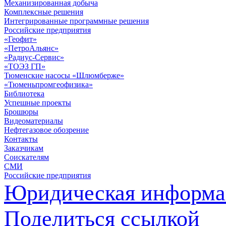
Механизированная добыча
Комплексные решения
Интегрированные программные решения
Российские предприятия
«Геофит»
«ПетроАльянс»
«Радиус-Сервис»
«ТОЭЗ ГП»
Тюменские насосы «Шлюмберже»
«Тюменьпромгеофизика»
Библиотека
Успешные проекты
Брошюры
Видеоматериалы
Нефтегазовое обозрение
Контакты
Заказчикам
Соискателям
СМИ
Российские предприятия
Юридическая информа
Поделиться ссылкой