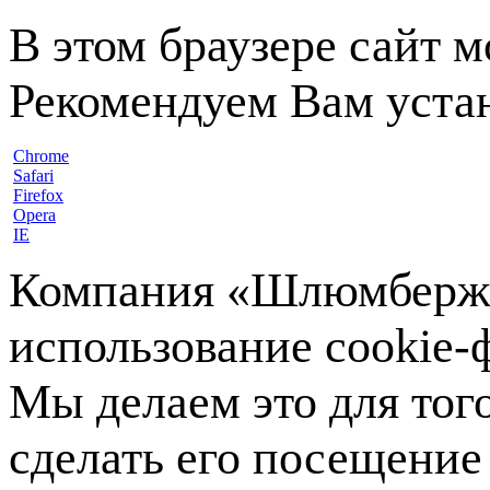
В этом браузере сайт 
Рекомендуем Вам устан
Chrome
Safari
Firefox
Opera
IE
Компания «Шлюмберже»
использование cookie-ф
Мы делаем это для тог
сделать его посещение