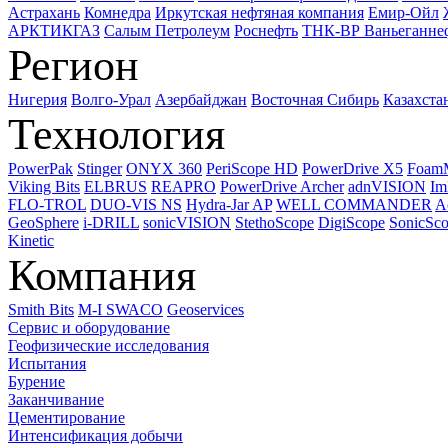
Астрахань
Комнедра
Иркутская нефтяная компания
Емир-Ойл
АРКТИКГАЗ
Салым Петролеум
Роснефть
ТНК-ВР Ваньеганне
Регион
Нигерия
Волго-Урал
Азербайджан
Восточная Сибирь
Казахста
Технология
PowerPak
Stinger
ONYX 360
PeriScope HD
PowerDrive X5
Foam
Viking Bits
ELBRUS
REAPRO
PowerDrive Archer
adnVISION
Im
FLO-TROL
DUO-VIS NS
Hydra-Jar AP
WELL COMMANDER
A
GeoSphere
i-DRILL
sonicVISION
StethoScope
DigiScope
SonicSc
Kinetic
Компания
Smith Bits
M-I SWACO
Geoservices
Сервис и оборудование
Геофизические исследования
Испытания
Бурение
Заканчивание
Цементирование
Интенсификация добычи