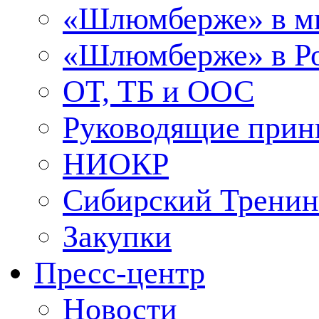
«Шлюмберже» в м
«Шлюмберже» в Ро
ОТ, ТБ и ООС
Руководящие при
НИОКР
Сибирский Тренин
Закупки
Пресс-центр
Новости