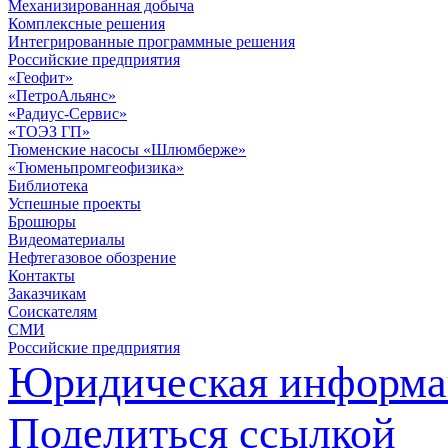
Механизированная добыча
Комплексные решения
Интегрированные программные решения
Российские предприятия
«Геофит»
«ПетроАльянс»
«Радиус-Сервис»
«ТОЭЗ ГП»
Тюменские насосы «Шлюмберже»
«Тюменьпромгеофизика»
Библиотека
Успешные проекты
Брошюры
Видеоматериалы
Нефтегазовое обозрение
Контакты
Заказчикам
Соискателям
СМИ
Российские предприятия
Юридическая информа
Поделиться ссылкой