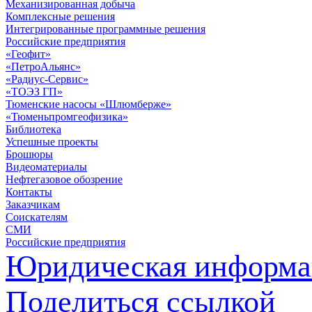
Механизированная добыча
Комплексные решения
Интегрированные программные решения
Российские предприятия
«Геофит»
«ПетроАльянс»
«Радиус-Сервис»
«ТОЭЗ ГП»
Тюменские насосы «Шлюмберже»
«Тюменьпромгеофизика»
Библиотека
Успешные проекты
Брошюры
Видеоматериалы
Нефтегазовое обозрение
Контакты
Заказчикам
Соискателям
СМИ
Российские предприятия
Юридическая информа
Поделиться ссылкой