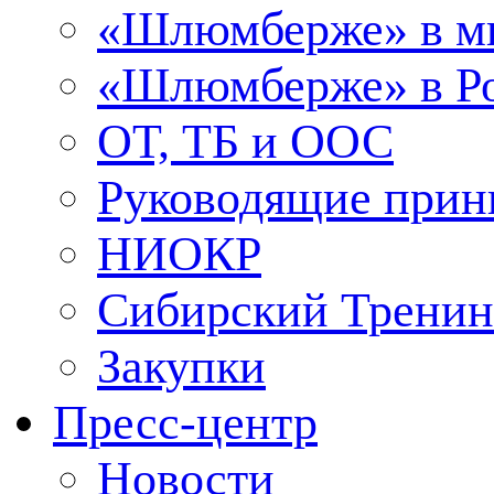
«Шлюмберже» в м
«Шлюмберже» в Ро
ОТ, ТБ и ООС
Руководящие при
НИОКР
Сибирский Тренин
Закупки
Пресс-центр
Новости