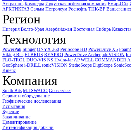
Астрахань
Комнедра
Иркутская нефтяная компания
Емир-Ойл
АРКТИКГАЗ
Салым Петролеум
Роснефть
ТНК-ВР Ваньеганне
Регион
Нигерия
Волго-Урал
Азербайджан
Восточная Сибирь
Казахста
Технология
PowerPak
Stinger
ONYX 360
PeriScope HD
PowerDrive X5
Foam
Viking Bits
ELBRUS
REAPRO
PowerDrive Archer
adnVISION
Im
FLO-TROL
DUO-VIS NS
Hydra-Jar AP
WELL COMMANDER
A
GeoSphere
i-DRILL
sonicVISION
StethoScope
DigiScope
SonicSc
Kinetic
Компания
Smith Bits
M-I SWACO
Geoservices
Сервис и оборудование
Геофизические исследования
Испытания
Бурение
Заканчивание
Цементирование
Интенсификация добычи