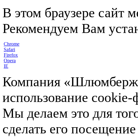
В этом браузере сайт 
Рекомендуем Вам устан
Chrome
Safari
Firefox
Opera
IE
Компания «Шлюмберже»
использование cookie-ф
Мы делаем это для тог
сделать его посещение