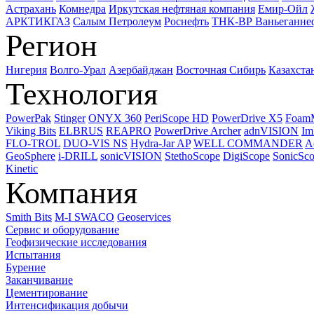
Астрахань
Комнедра
Иркутская нефтяная компания
Емир-Ойл
АРКТИКГАЗ
Салым Петролеум
Роснефть
ТНК-ВР Ваньеганне
Регион
Нигерия
Волго-Урал
Азербайджан
Восточная Сибирь
Казахста
Технология
PowerPak
Stinger
ONYX 360
PeriScope HD
PowerDrive X5
Foam
Viking Bits
ELBRUS
REAPRO
PowerDrive Archer
adnVISION
Im
FLO-TROL
DUO-VIS NS
Hydra-Jar AP
WELL COMMANDER
A
GeoSphere
i-DRILL
sonicVISION
StethoScope
DigiScope
SonicSc
Kinetic
Компания
Smith Bits
M-I SWACO
Geoservices
Сервис и оборудование
Геофизические исследования
Испытания
Бурение
Заканчивание
Цементирование
Интенсификация добычи