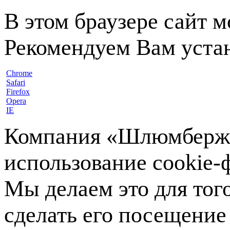
В этом браузере сайт 
Рекомендуем Вам устан
Chrome
Safari
Firefox
Opera
IE
Компания «Шлюмберже»
использование cookie-ф
Мы делаем это для тог
сделать его посещение