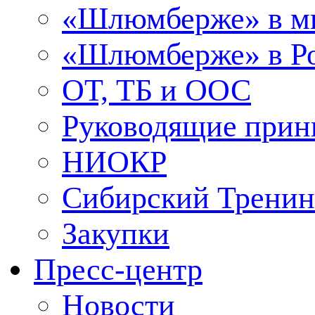
«Шлюмберже» в м
«Шлюмберже» в Ро
ОТ, ТБ и ООС
Руководящие при
НИОКР
Сибирский Тренин
Закупки
Пресс-центр
Новости