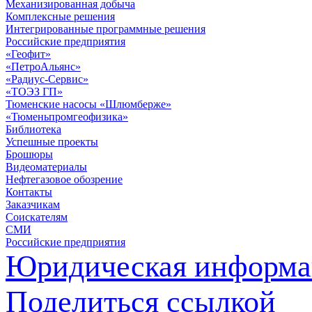
Механизированная добыча
Комплексные решения
Интегрированные программные решения
Российские предприятия
«Геофит»
«ПетроАльянс»
«Радиус-Сервис»
«ТОЭЗ ГП»
Тюменские насосы «Шлюмберже»
«Тюменьпромгеофизика»
Библиотека
Успешные проекты
Брошюры
Видеоматериалы
Нефтегазовое обозрение
Контакты
Заказчикам
Соискателям
СМИ
Российские предприятия
Юридическая информа
Поделиться ссылкой