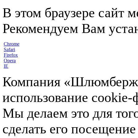
В этом браузере сайт 
Рекомендуем Вам устан
Chrome
Safari
Firefox
Opera
IE
Компания «Шлюмберже»
использование cookie-ф
Мы делаем это для тог
сделать его посещение