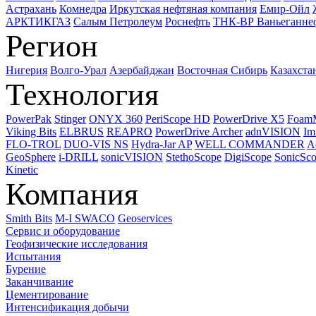
Астрахань
Комнедра
Иркутская нефтяная компания
Емир-Ойл
АРКТИКГАЗ
Салым Петролеум
Роснефть
ТНК-ВР Ваньеганне
Регион
Нигерия
Волго-Урал
Азербайджан
Восточная Сибирь
Казахста
Технология
PowerPak
Stinger
ONYX 360
PeriScope HD
PowerDrive X5
Foam
Viking Bits
ELBRUS
REAPRO
PowerDrive Archer
adnVISION
Im
FLO-TROL
DUO-VIS NS
Hydra-Jar AP
WELL COMMANDER
A
GeoSphere
i-DRILL
sonicVISION
StethoScope
DigiScope
SonicSc
Kinetic
Компания
Smith Bits
M-I SWACO
Geoservices
Сервис и оборудование
Геофизические исследования
Испытания
Бурение
Заканчивание
Цементирование
Интенсификация добычи