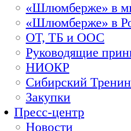
«Шлюмберже» в м
«Шлюмберже» в Ро
ОТ, ТБ и ООС
Руководящие при
НИОКР
Сибирский Тренин
Закупки
Пресс-центр
Новости