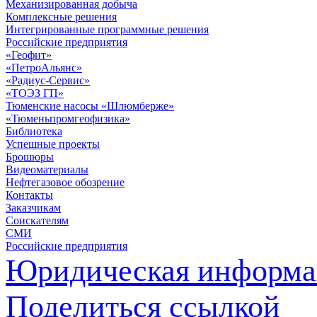
Механизированная добыча
Комплексные решения
Интегрированные программные решения
Российские предприятия
«Геофит»
«ПетроАльянс»
«Радиус-Сервис»
«ТОЭЗ ГП»
Тюменские насосы «Шлюмберже»
«Тюменьпромгеофизика»
Библиотека
Успешные проекты
Брошюры
Видеоматериалы
Нефтегазовое обозрение
Контакты
Заказчикам
Соискателям
СМИ
Российские предприятия
Юридическая информа
Поделиться ссылкой