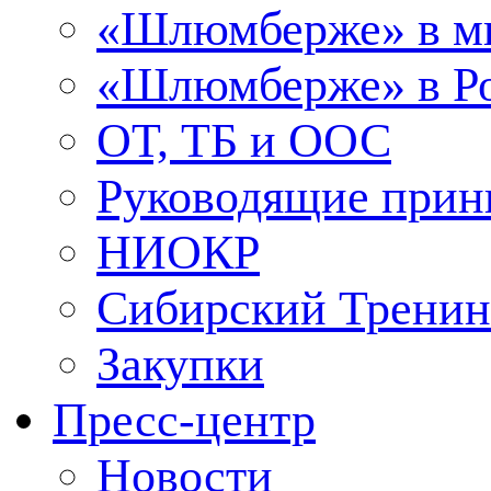
«Шлюмберже» в м
«Шлюмберже» в Ро
ОТ, ТБ и ООС
Руководящие при
НИОКР
Сибирский Тренин
Закупки
Пресс-центр
Новости