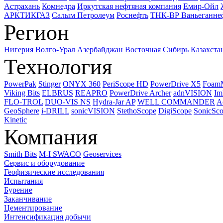
Астрахань
Комнедра
Иркутская нефтяная компания
Емир-Ойл
АРКТИКГАЗ
Салым Петролеум
Роснефть
ТНК-ВР Ваньеганне
Регион
Нигерия
Волго-Урал
Азербайджан
Восточная Сибирь
Казахста
Технология
PowerPak
Stinger
ONYX 360
PeriScope HD
PowerDrive X5
Foam
Viking Bits
ELBRUS
REAPRO
PowerDrive Archer
adnVISION
Im
FLO-TROL
DUO-VIS NS
Hydra-Jar AP
WELL COMMANDER
A
GeoSphere
i-DRILL
sonicVISION
StethoScope
DigiScope
SonicSc
Kinetic
Компания
Smith Bits
M-I SWACO
Geoservices
Сервис и оборудование
Геофизические исследования
Испытания
Бурение
Заканчивание
Цементирование
Интенсификация добычи