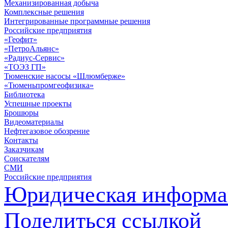
Механизированная добыча
Комплексные решения
Интегрированные программные решения
Российские предприятия
«Геофит»
«ПетроАльянс»
«Радиус-Сервис»
«ТОЭЗ ГП»
Тюменские насосы «Шлюмберже»
«Тюменьпромгеофизика»
Библиотека
Успешные проекты
Брошюры
Видеоматериалы
Нефтегазовое обозрение
Контакты
Заказчикам
Соискателям
СМИ
Российские предприятия
Юридическая информа
Поделиться ссылкой