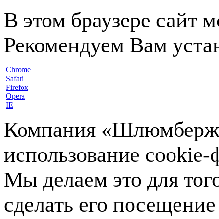
В этом браузере сайт 
Рекомендуем Вам устан
Chrome
Safari
Firefox
Opera
IE
Компания «Шлюмберже»
использование cookie-ф
Мы делаем это для тог
сделать его посещение