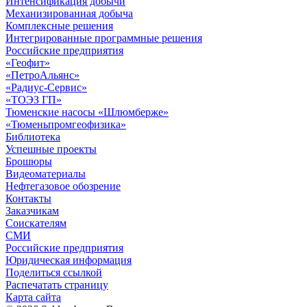
Интенсификация добычи
Механизированная добыча
Комплексные решения
Интегрированные программные решения
Российские предприятия
«Геофит»
«ПетроАльянс»
«Радиус-Сервис»
«ТОЭЗ ГП»
Тюменские насосы «Шлюмберже»
«Тюменьпромгеофизика»
Библиотека
Успешные проекты
Брошюры
Видеоматериалы
Нефтегазовое обозрение
Контакты
Заказчикам
Соискателям
СМИ
Российские предприятия
Юридическая информация
Поделиться ссылкой
Распечатать страницу
Карта сайта