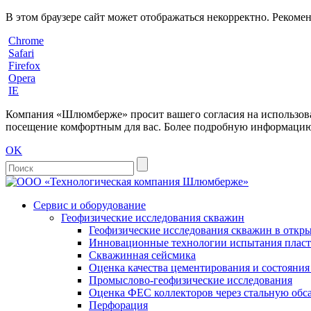
В этом браузере сайт может отображаться некорректно. Рекоме
Chrome
Safari
Firefox
Opera
IE
Компания «Шлюмберже» просит вашего согласия на использовани
посещение комфортным для вас. Более подробную информацию 
OK
Сервис и оборудование
Геофизические исследования скважин
Геофизические исследования скважин в откры
Инновационные технологии испытания пласто
Скважинная сейсмика
Оценка качества цементирования и состояни
Промыслово-геофизические исследования
Оценка ФЕС коллекторов через стальную об
Перфорация