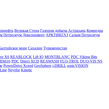
орнефть
Великая Стена
Газпром добыча Астрахань
Комнедра
м Петролеум Девелопмент
АРКТИКГАЗ
Салым Петролеум
Балтийское море
Сахалин
Туркменистан
ve X6
REABLOCK
Lift IQ
MONTBLANC
PDC Viking Bits
Di616
PDC
Direct XCD
REAWASH
FLO-TROL
DUO-VIS NS
me
PowerDrive Xceed
GeoSphere
i-DRILL
sonicVISION
Line
Neyrfor
Kinetic