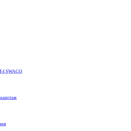
 M-I SWACO
 каротаж
ния