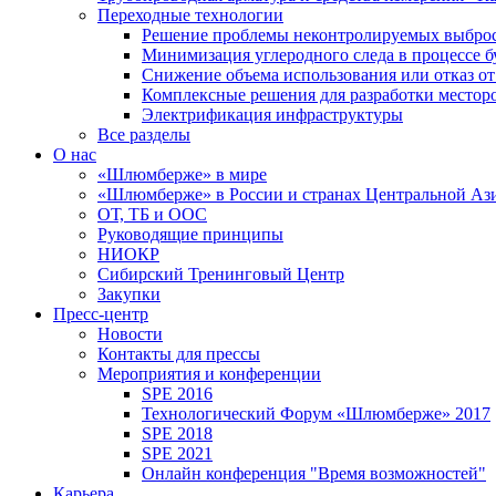
Переходные технологии
Решение проблемы неконтролируемых выбро
Минимизация углеродного следа в процессе б
Снижение объема использования или отказ от
Комплексные решения для разработки место
Электрификация инфраструктуры
Все разделы
О нас
«Шлюмберже» в мире
«Шлюмберже» в России и странах Центральной Аз
ОТ, ТБ и ООС
Руководящие принципы
НИОКР
Сибирский Тренинговый Центр
Закупки
Пресс-центр
Новости
Контакты для прессы
Мероприятия и конференции
SPE 2016
Технологический Форум «Шлюмберже» 2017
SPE 2018
SPE 2021
Онлайн конференция "Время возможностей"
Карьера