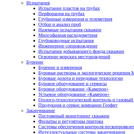
Испытания
Испытание пластов на трубах
Перфорация на трубах
Глубинные измерения и телеметрия
Отбор и анализ проб
Наземные испытания скважин
Многофазная расходометрия
Глубоководные испытания
Инженерное сопровождение
Испытания добывающего фонда скважин
Освоение морских месторождений
Бурение
Бурение и измерения
Буровые растворы и экологические решения
Буровые долота и передовые технологии
Буровое оборудование и сервисы
Буровое оборудование «Камерон»
Устьевое оборудование «Камерон»
Геолого-технологический контроль и газовый
Продукция и сервис компании Геофит
Заканчивание
Постоянный мониторинг скважин
Фильтры и регуляторы притока
Cистемы обеспечения контроля пескопроявле
Интеллектуальные системы заканчивания