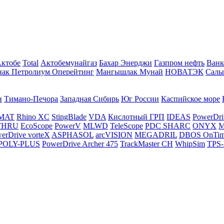
Актобе
Total
Актобемунайгаз
Бахар Энерджи
Газпром нефть
Ванк
нак Петролиум Оперейтинг
Мангышлак Мунай
НОВАТЭК
Салы
н
Тимано-Печора
Западная Сибирь
Юг России
Каспийское море
MAT
Rhino XC
StingBlade
VDA
Кислотный ГРП
IDEAS
PowerDri
THRU
EcoScope
PowerV
MLWD
TeleScope
PDC SHARC
ONYX
M
erDrive vorteX
ASPHASOL
arcVISION
MEGADRIL
DBOS OnTi
POLY-PLUS
PowerDrive Archer 475
TrackMaster CH
WhipSim
TPS-