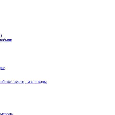
)
добычи
дке
аботки нефти, газа и воды
амерон»