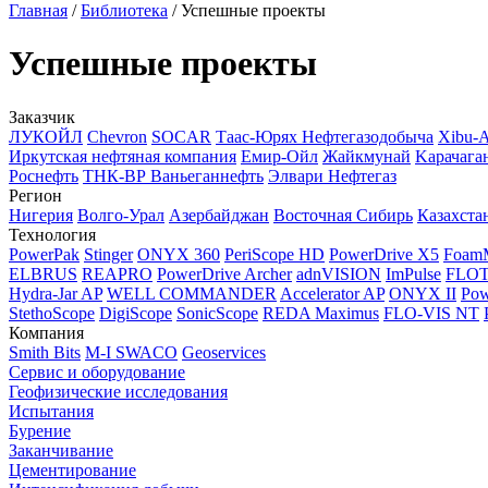
Главная
/
Библиотека
/
Успешные проекты
Успешные проекты
Заказчик
ЛУКОЙЛ
Chevron
SOCAR
Таас-Юрях Нефтегазодобыча
Xibu-
Иркутская нефтяная компания
Емир-Ойл
Жайкмунай
Kарачага
Роснефть
ТНК-ВР Ваньеганнефть
Элвари Нефтегаз
Регион
Нигерия
Волго-Урал
Азербайджан
Восточная Сибирь
Казахста
Технология
PowerPak
Stinger
ONYX 360
PeriScope HD
PowerDrive X5
Foam
ELBRUS
REAPRO
PowerDrive Archer
adnVISION
ImPulse
FLO
Hydra-Jar AP
WELL COMMANDER
Accelerator AP
ONYX II
Pow
StethoScope
DigiScope
SonicScope
REDA Maximus
FLO-VIS NT
Компания
Smith Bits
M-I SWACO
Geoservices
Сервис и оборудование
Геофизические исследования
Испытания
Бурение
Заканчивание
Цементирование