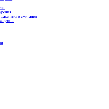
сов
урения
 факельного сжигания
рождений
ии