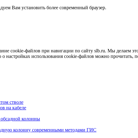
ндуем Вам установить более современный браузер.
е cookie-файлов при навигации по сайту slb.ru. Мы делаем это 
о настройках использования cookie-файлов можно прочитать, 
том стволе
в на кабеле
я обсадной колонны
садную колонну современными методами ГИС