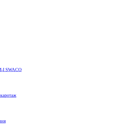
 M-I SWACO
 каротаж
ния