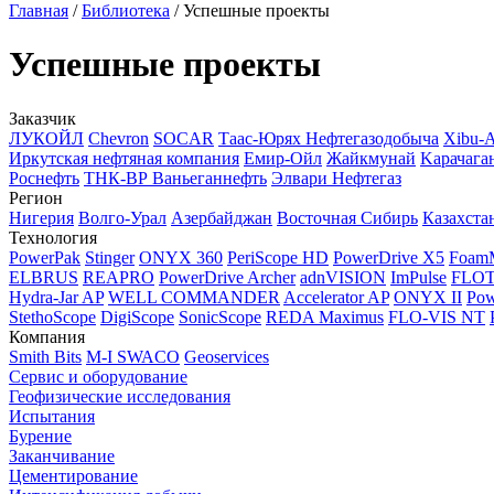
Главная
/
Библиотека
/
Успешные проекты
Успешные проекты
Заказчик
ЛУКОЙЛ
Chevron
SOCAR
Таас-Юрях Нефтегазодобыча
Xibu-
Иркутская нефтяная компания
Емир-Ойл
Жайкмунай
Kарачага
Роснефть
ТНК-ВР Ваньеганнефть
Элвари Нефтегаз
Регион
Нигерия
Волго-Урал
Азербайджан
Восточная Сибирь
Казахста
Технология
PowerPak
Stinger
ONYX 360
PeriScope HD
PowerDrive X5
Foam
ELBRUS
REAPRO
PowerDrive Archer
adnVISION
ImPulse
FLO
Hydra-Jar AP
WELL COMMANDER
Accelerator AP
ONYX II
Pow
StethoScope
DigiScope
SonicScope
REDA Maximus
FLO-VIS NT
Компания
Smith Bits
M-I SWACO
Geoservices
Сервис и оборудование
Геофизические исследования
Испытания
Бурение
Заканчивание
Цементирование