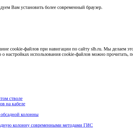
ндуем Вам установить более современный браузер.
е cookie-файлов при навигации по сайту slb.ru. Мы делаем это 
о настройках использования cookie-файлов можно прочитать, 
том стволе
в на кабеле
я обсадной колонны
садную колонну современными методами ГИС