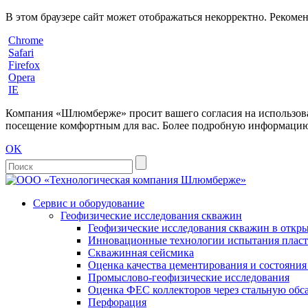
В этом браузере сайт может отображаться некорректно. Рекоме
Chrome
Safari
Firefox
Opera
IE
Компания «Шлюмберже» просит вашего согласия на использовани
посещение комфортным для вас. Более подробную информацию 
OK
Сервис и оборудование
Геофизические исследования скважин
Геофизические исследования скважин в откры
Инновационные технологии испытания пласто
Скважинная сейсмика
Оценка качества цементирования и состояни
Промыслово-геофизические исследования
Оценка ФЕС коллекторов через стальную об
Перфорация