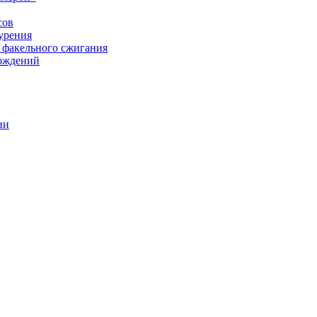
сов
урения
 факельного сжигания
рождений
ии