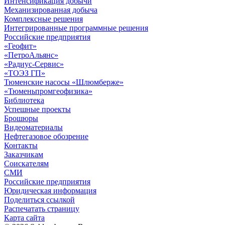
Интенсификация добычи
Механизированная добыча
Комплексные решения
Интегрированные программные решения
Российские предприятия
«Геофит»
«ПетроАльянс»
«Радиус-Сервис»
«ТОЭЗ ГП»
Тюменские насосы «Шлюмберже»
«Тюменьпромгеофизика»
Библиотека
Успешные проекты
Брошюры
Видеоматериалы
Нефтегазовое обозрение
Контакты
Заказчикам
Соискателям
СМИ
Российские предприятия
Юридическая информация
Поделиться ссылкой
Распечатать страницу
Карта сайта