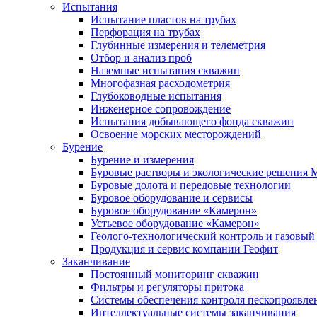
Испытания
Испытание пластов на трубах
Перфорация на трубах
Глубинные измерения и телеметрия
Отбор и анализ проб
Наземные испытания скважин
Многофазная расходометрия
Глубоководные испытания
Инженерное сопровождение
Испытания добывающего фонда скважин
Освоение морских месторождений
Бурение
Бурение и измерения
Буровые растворы и экологические решения
Буровые долота и передовые технологии
Буровое оборудование и сервисы
Буровое оборудование «Камерон»
Устьевое оборудование «Камерон»
Геолого-технологический контроль и газовый
Продукция и сервис компании Геофит
Заканчивание
Постоянный мониторинг скважин
Фильтры и регуляторы притока
Cистемы обеспечения контроля пескопроявле
Интеллектуальные системы заканчивания