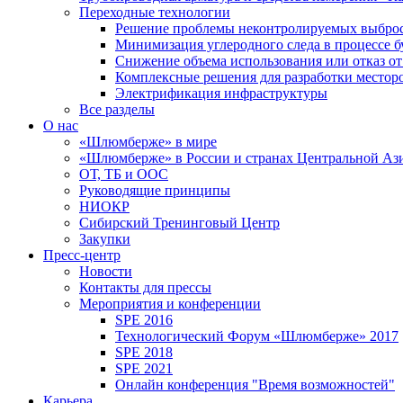
Переходные технологии
Решение проблемы неконтролируемых выбро
Минимизация углеродного следа в процессе б
Снижение объема использования или отказ от
Комплексные решения для разработки место
Электрификация инфраструктуры
Все разделы
О нас
«Шлюмберже» в мире
«Шлюмберже» в России и странах Центральной Аз
ОТ, ТБ и ООС
Руководящие принципы
НИОКР
Сибирский Тренинговый Центр
Закупки
Пресс-центр
Новости
Контакты для прессы
Мероприятия и конференции
SPE 2016
Технологический Форум «Шлюмберже» 2017
SPE 2018
SPE 2021
Онлайн конференция "Время возможностей"
Карьера