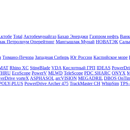
Актобе
Total
Актобемунайгаз
Бахар Энерджи
Газпром нефть
Ванк
нак Петролиум Оперейтинг
Мангышлак Мунай
НОВАТЭК
Салы
н
Тимано-Печора
Западная Сибирь
Юг России
Каспийское море
MAT
Rhino XC
StingBlade
VDA
Кислотный ГРП
IDEAS
PowerDri
THRU
EcoScope
PowerV
MLWD
TeleScope
PDC SHARC
ONYX
M
erDrive vorteX
ASPHASOL
arcVISION
MEGADRIL
DBOS OnTi
POLY-PLUS
PowerDrive Archer 475
TrackMaster CH
WhipSim
TPS-