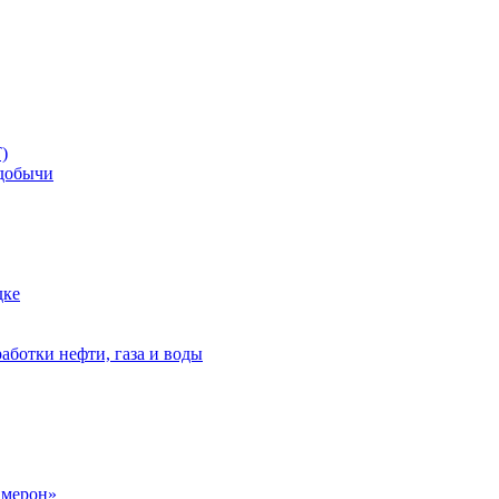
)
добычи
дке
аботки нефти, газа и воды
амерон»