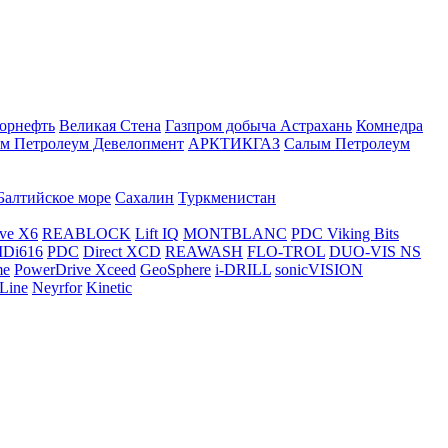
орнефть
Великая Стена
Газпром добыча Астрахань
Комнедра
м Петролеум Девелопмент
АРКТИКГАЗ
Салым Петролеум
Балтийское море
Сахалин
Туркменистан
ve X6
REABLOCK
Lift IQ
MONTBLANC
PDC Viking Bits
Di616
PDC
Direct XCD
REAWASH
FLO-TROL
DUO-VIS NS
me
PowerDrive Xceed
GeoSphere
i-DRILL
sonicVISION
Line
Neyrfor
Kinetic