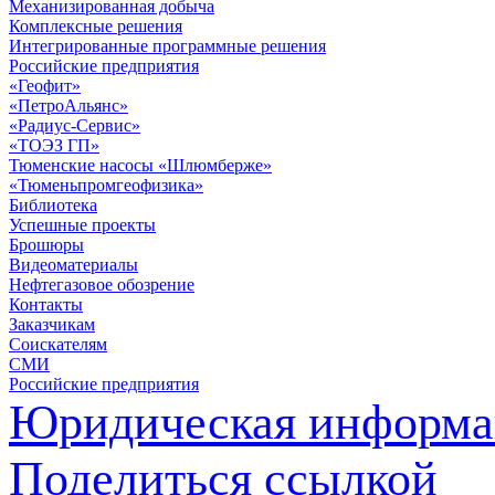
Механизированная добыча
Комплексные решения
Интегрированные программные решения
Российские предприятия
«Геофит»
«ПетроАльянс»
«Радиус-Сервис»
«ТОЭЗ ГП»
Тюменские насосы «Шлюмберже»
«Тюменьпромгеофизика»
Библиотека
Успешные проекты
Брошюры
Видеоматериалы
Нефтегазовое обозрение
Контакты
Заказчикам
Соискателям
СМИ
Российские предприятия
Юридическая информа
Поделиться ссылкой