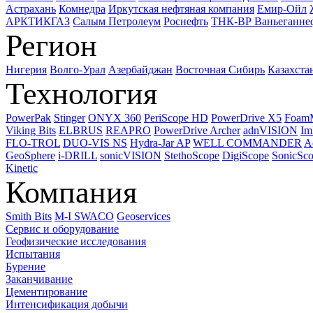
Астрахань
Комнедра
Иркутская нефтяная компания
Емир-Ойл
АРКТИКГАЗ
Салым Петролеум
Роснефть
ТНК-ВР Ваньеганне
Регион
Нигерия
Волго-Урал
Азербайджан
Восточная Сибирь
Казахста
Технология
PowerPak
Stinger
ONYX 360
PeriScope HD
PowerDrive X5
Foam
Viking Bits
ELBRUS
REAPRO
PowerDrive Archer
adnVISION
Im
FLO-TROL
DUO-VIS NS
Hydra-Jar AP
WELL COMMANDER
A
GeoSphere
i-DRILL
sonicVISION
StethoScope
DigiScope
SonicSc
Kinetic
Компания
Smith Bits
M-I SWACO
Geoservices
Сервис и оборудование
Геофизические исследования
Испытания
Бурение
Заканчивание
Цементирование
Интенсификация добычи