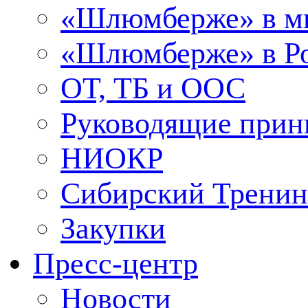
«Шлюмберже» в м
«Шлюмберже» в Ро
ОТ, ТБ и ООС
Руководящие при
НИОКР
Сибирский Тренин
Закупки
Пресс-центр
Новости