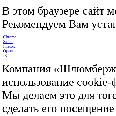
В этом браузере сайт 
Рекомендуем Вам устан
Chrome
Safari
Firefox
Opera
IE
Компания «Шлюмберже»
использование cookie-ф
Мы делаем это для тог
сделать его посещение