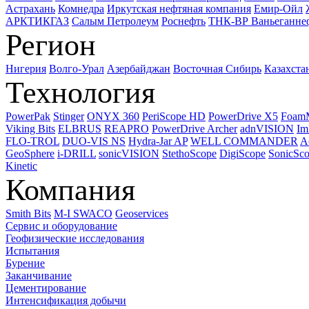
Астрахань
Комнедра
Иркутская нефтяная компания
Емир-Ойл
АРКТИКГАЗ
Салым Петролеум
Роснефть
ТНК-ВР Ваньеганне
Регион
Нигерия
Волго-Урал
Азербайджан
Восточная Сибирь
Казахста
Технология
PowerPak
Stinger
ONYX 360
PeriScope HD
PowerDrive X5
Foam
Viking Bits
ELBRUS
REAPRO
PowerDrive Archer
adnVISION
Im
FLO-TROL
DUO-VIS NS
Hydra-Jar AP
WELL COMMANDER
A
GeoSphere
i-DRILL
sonicVISION
StethoScope
DigiScope
SonicSc
Kinetic
Компания
Smith Bits
M-I SWACO
Geoservices
Сервис и оборудование
Геофизические исследования
Испытания
Бурение
Заканчивание
Цементирование
Интенсификация добычи