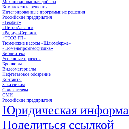
Механизированная добыча
Комплексные решения
Интегрированные программные решения
Российские предприятия
«Геофит»
«ПетроАльянс»
«Радиус-Сервис»
«ТОЭЗ ГП»
Тюменские насосы «Шлюмберже»
«Тюменьпромгеофизика»
Библиотека
Успешные проекты
Брошюры
Видеоматериалы
Нефтегазовое обозрение
Контакты
Заказчикам
Соискателям
СМИ
Российские предприятия
Юридическая информа
Поделиться ссылкой