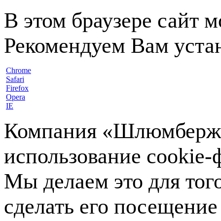
В этом браузере сайт 
Рекомендуем Вам устан
Chrome
Safari
Firefox
Opera
IE
Компания «Шлюмберже»
использование cookie-ф
Мы делаем это для тог
сделать его посещение