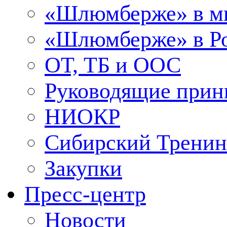
«Шлюмберже» в м
«Шлюмберже» в Ро
ОТ, ТБ и ООС
Руководящие при
НИОКР
Сибирский Тренин
Закупки
Пресс-центр
Новости