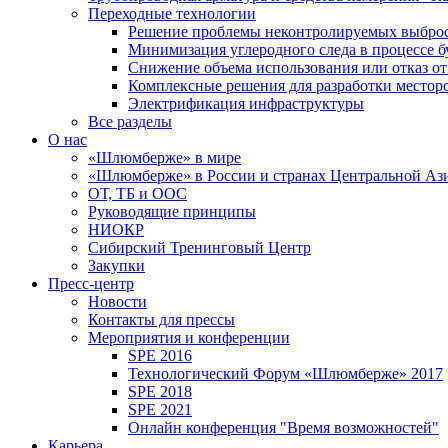
Переходные технологии
Решение проблемы неконтролируемых выбро
Минимизация углеродного следа в процессе б
Снижение объема использования или отказ от
Комплексные решения для разработки место
Электрификация инфраструктуры
Все разделы
О нас
«Шлюмберже» в мире
«Шлюмберже» в России и странах Центральной Аз
ОТ, ТБ и ООС
Руководящие принципы
НИОКР
Сибирский Тренинговый Центр
Закупки
Пресс-центр
Новости
Контакты для прессы
Мероприятия и конференции
SPE 2016
Технологический Форум «Шлюмберже» 2017
SPE 2018
SPE 2021
Онлайн конференция "Время возможностей"
Карьера