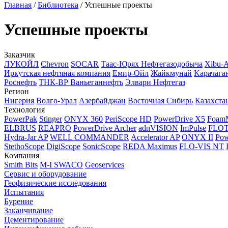
Главная
/
Библиотека
/
Успешные проекты
Успешные проекты
Заказчик
ЛУКОЙЛ
Chevron
SOCAR
Таас-Юрях Нефтегазодобыча
Xibu-
Иркутская нефтяная компания
Емир-Ойл
Жайкмунай
Kарачага
Роснефть
ТНК-ВР Ваньеганнефть
Элвари Нефтегаз
Регион
Нигерия
Волго-Урал
Азербайджан
Восточная Сибирь
Казахста
Технология
PowerPak
Stinger
ONYX 360
PeriScope HD
PowerDrive X5
Foam
ELBRUS
REAPRO
PowerDrive Archer
adnVISION
ImPulse
FLO
Hydra-Jar AP
WELL COMMANDER
Accelerator AP
ONYX II
Pow
StethoScope
DigiScope
SonicScope
REDA Maximus
FLO-VIS NT
Компания
Smith Bits
M-I SWACO
Geoservices
Сервис и оборудование
Геофизические исследования
Испытания
Бурение
Заканчивание
Цементирование