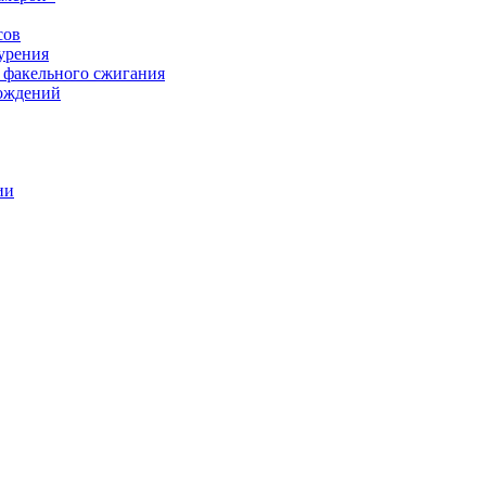
сов
урения
 факельного сжигания
рождений
ии