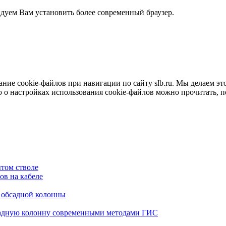
ндуем Вам установить более современный браузер.
е cookie-файлов при навигации по сайту slb.ru. Мы делаем это 
о настройках использования cookie-файлов можно прочитать, 
том стволе
в на кабеле
я обсадной колонны
садную колонну современными методами ГИС