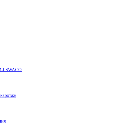
 M-I SWACO
 каротаж
ния