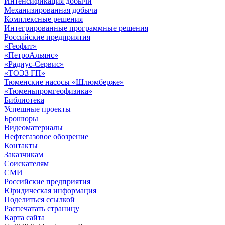
Интенсификация добычи
Механизированная добыча
Комплексные решения
Интегрированные программные решения
Российские предприятия
«Геофит»
«ПетроАльянс»
«Радиус-Сервис»
«ТОЭЗ ГП»
Тюменские насосы «Шлюмберже»
«Тюменьпромгеофизика»
Библиотека
Успешные проекты
Брошюры
Видеоматериалы
Нефтегазовое обозрение
Контакты
Заказчикам
Соискателям
СМИ
Российские предприятия
Юридическая информация
Поделиться ссылкой
Распечатать страницу
Карта сайта