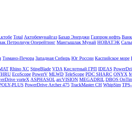
Актобе
Total
Актобемунайгаз
Бахар Энерджи
Газпром нефть
Ванк
нак Петролиум Оперейтинг
Мангышлак Мунай
НОВАТЭК
Салы
н
Тимано-Печора
Западная Сибирь
Юг России
Каспийское море
MAT
Rhino XC
StingBlade
VDA
Кислотный ГРП
IDEAS
PowerDri
THRU
EcoScope
PowerV
MLWD
TeleScope
PDC SHARC
ONYX
M
erDrive vorteX
ASPHASOL
arcVISION
MEGADRIL
DBOS OnTi
POLY-PLUS
PowerDrive Archer 475
TrackMaster CH
WhipSim
TPS-