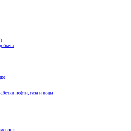
)
добычи
дке
аботки нефти, газа и воды
амерон»