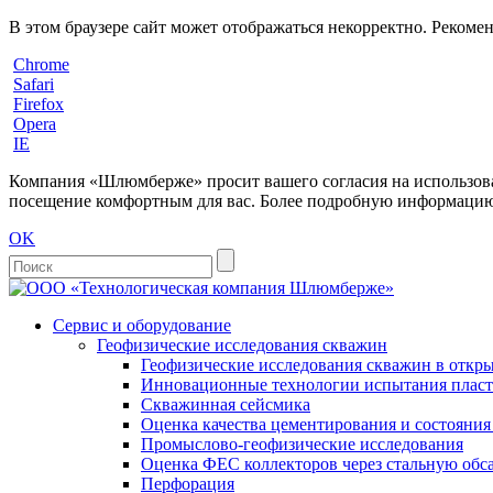
В этом браузере сайт может отображаться некорректно. Рекоме
Chrome
Safari
Firefox
Opera
IE
Компания «Шлюмберже» просит вашего согласия на использовани
посещение комфортным для вас. Более подробную информацию 
OK
Сервис и оборудование
Геофизические исследования скважин
Геофизические исследования скважин в откры
Инновационные технологии испытания пласто
Скважинная сейсмика
Оценка качества цементирования и состояни
Промыслово-геофизические исследования
Оценка ФЕС коллекторов через стальную об
Перфорация