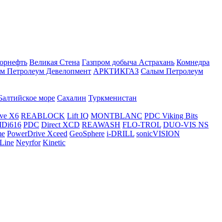
орнефть
Великая Стена
Газпром добыча Астрахань
Комнедра
м Петролеум Девелопмент
АРКТИКГАЗ
Салым Петролеум
Балтийское море
Сахалин
Туркменистан
ve X6
REABLOCK
Lift IQ
MONTBLANC
PDC Viking Bits
Di616
PDC
Direct XCD
REAWASH
FLO-TROL
DUO-VIS NS
me
PowerDrive Xceed
GeoSphere
i-DRILL
sonicVISION
Line
Neyrfor
Kinetic