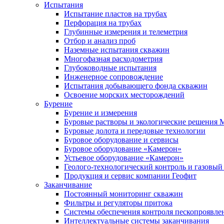
Испытания
Испытание пластов на трубах
Перфорация на трубах
Глубинные измерения и телеметрия
Отбор и анализ проб
Наземные испытания скважин
Многофазная расходометрия
Глубоководные испытания
Инженерное сопровождение
Испытания добывающего фонда скважин
Освоение морских месторождений
Бурение
Бурение и измерения
Буровые растворы и экологические решения
Буровые долота и передовые технологии
Буровое оборудование и сервисы
Буровое оборудование «Камерон»
Устьевое оборудование «Камерон»
Геолого-технологический контроль и газовый
Продукция и сервис компании Геофит
Заканчивание
Постоянный мониторинг скважин
Фильтры и регуляторы притока
Cистемы обеспечения контроля пескопроявле
Интеллектуальные системы заканчивания