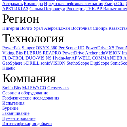
Астрахань
Комнедра
Иркутская нефтяная компания
Емир-Ойл
АРКТИКГАЗ
Салым Петролеум
Роснефть
ТНК-ВР Ваньеганне
Регион
Нигерия
Волго-Урал
Азербайджан
Восточная Сибирь
Казахста
Технология
PowerPak
Stinger
ONYX 360
PeriScope HD
PowerDrive X5
Foam
Viking Bits
ELBRUS
REAPRO
PowerDrive Archer
adnVISION
Im
FLO-TROL
DUO-VIS NS
Hydra-Jar AP
WELL COMMANDER
A
GeoSphere
i-DRILL
sonicVISION
StethoScope
DigiScope
SonicSc
Kinetic
Компания
Smith Bits
M-I SWACO
Geoservices
Сервис и оборудование
Геофизические исследования
Испытания
Бурение
Заканчивание
Цементирование
Интенсификация добычи