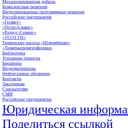
Механизированная добыча
Комплексные решения
Интегрированные программные решения
Российские предприятия
«Геофит»
«ПетроАльянс»
«Радиус-Сервис»
«ТОЭЗ ГП»
Тюменские насосы «Шлюмберже»
«Тюменьпромгеофизика»
Библиотека
Успешные проекты
Брошюры
Видеоматериалы
Нефтегазовое обозрение
Контакты
Заказчикам
Соискателям
СМИ
Российские предприятия
Юридическая информа
Поделиться ссылкой