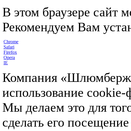
В этом браузере сайт 
Рекомендуем Вам устан
Chrome
Safari
Firefox
Opera
IE
Компания «Шлюмберже»
использование cookie-ф
Мы делаем это для тог
сделать его посещение