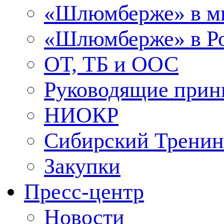
«Шлюмберже» в м
«Шлюмберже» в Ро
ОТ, ТБ и ООС
Руководящие при
НИОКР
Сибирский Тренин
Закупки
Пресс-центр
Новости