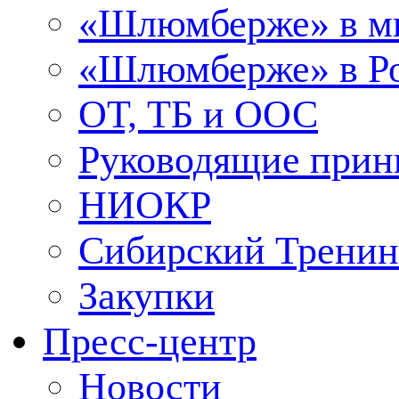
«Шлюмберже» в м
«Шлюмберже» в Ро
ОТ, ТБ и ООС
Руководящие при
НИОКР
Сибирский Тренин
Закупки
Пресс-центр
Новости