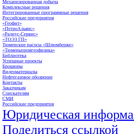
Механизированная добыча
Комплексные решения
Интегрированные программные решения
Российские предприятия
«Геофит»
«ПетроАльянс»
«Радиус-Сервис»
«ТОЭЗ ГП»
Тюменские насосы «Шлюмберже»
«Тюменьпромгеофизика»
Библиотека
Успешные проекты
Брошюры
Видеоматериалы
Нефтегазовое обозрение
Контакты
Заказчикам
Соискателям
СМИ
Российские предприятия
Юридическая информа
Поделиться ссылкой