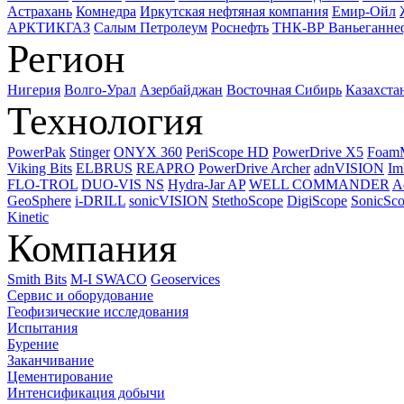
Астрахань
Комнедра
Иркутская нефтяная компания
Емир-Ойл
АРКТИКГАЗ
Салым Петролеум
Роснефть
ТНК-ВР Ваньеганне
Регион
Нигерия
Волго-Урал
Азербайджан
Восточная Сибирь
Казахста
Технология
PowerPak
Stinger
ONYX 360
PeriScope HD
PowerDrive X5
Foam
Viking Bits
ELBRUS
REAPRO
PowerDrive Archer
adnVISION
Im
FLO-TROL
DUO-VIS NS
Hydra-Jar AP
WELL COMMANDER
A
GeoSphere
i-DRILL
sonicVISION
StethoScope
DigiScope
SonicSc
Kinetic
Компания
Smith Bits
M-I SWACO
Geoservices
Сервис и оборудование
Геофизические исследования
Испытания
Бурение
Заканчивание
Цементирование
Интенсификация добычи