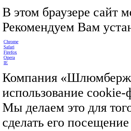
В этом браузере сайт 
Рекомендуем Вам устан
Chrome
Safari
Firefox
Opera
IE
Компания «Шлюмберже»
использование cookie-ф
Мы делаем это для тог
сделать его посещение