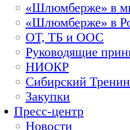
«Шлюмберже» в м
«Шлюмберже» в Ро
ОТ, ТБ и ООС
Руководящие при
НИОКР
Сибирский Тренин
Закупки
Пресс-центр
Новости