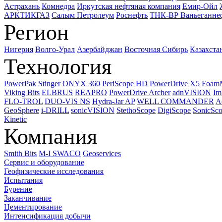
Астрахань
Комнедра
Иркутская нефтяная компания
Емир-Ойл
АРКТИКГАЗ
Салым Петролеум
Роснефть
ТНК-ВР Ваньеганне
Регион
Нигерия
Волго-Урал
Азербайджан
Восточная Сибирь
Казахста
Технология
PowerPak
Stinger
ONYX 360
PeriScope HD
PowerDrive X5
Foam
Viking Bits
ELBRUS
REAPRO
PowerDrive Archer
adnVISION
Im
FLO-TROL
DUO-VIS NS
Hydra-Jar AP
WELL COMMANDER
A
GeoSphere
i-DRILL
sonicVISION
StethoScope
DigiScope
SonicSc
Kinetic
Компания
Smith Bits
M-I SWACO
Geoservices
Сервис и оборудование
Геофизические исследования
Испытания
Бурение
Заканчивание
Цементирование
Интенсификация добычи