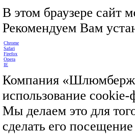
В этом браузере сайт 
Рекомендуем Вам устан
Chrome
Safari
Firefox
Opera
IE
Компания «Шлюмберже»
использование cookie-ф
Мы делаем это для тог
сделать его посещение