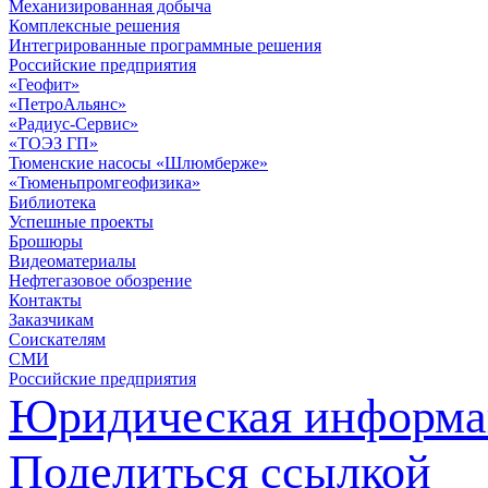
Механизированная добыча
Комплексные решения
Интегрированные программные решения
Российские предприятия
«Геофит»
«ПетроАльянс»
«Радиус-Сервис»
«ТОЭЗ ГП»
Тюменские насосы «Шлюмберже»
«Тюменьпромгеофизика»
Библиотека
Успешные проекты
Брошюры
Видеоматериалы
Нефтегазовое обозрение
Контакты
Заказчикам
Соискателям
СМИ
Российские предприятия
Юридическая информа
Поделиться ссылкой