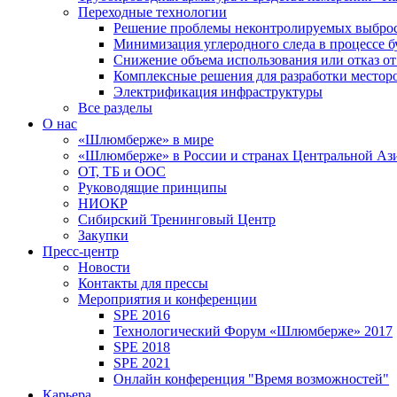
Переходные технологии
Решение проблемы неконтролируемых выбро
Минимизация углеродного следа в процессе б
Снижение объема использования или отказ от
Комплексные решения для разработки место
Электрификация инфраструктуры
Все разделы
О нас
«Шлюмберже» в мире
«Шлюмберже» в России и странах Центральной Аз
ОТ, ТБ и ООС
Руководящие принципы
НИОКР
Сибирский Тренинговый Центр
Закупки
Пресс-центр
Новости
Контакты для прессы
Мероприятия и конференции
SPE 2016
Технологический Форум «Шлюмберже» 2017
SPE 2018
SPE 2021
Онлайн конференция "Время возможностей"
Карьера