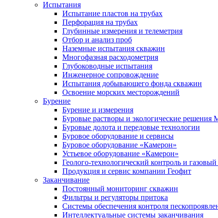
Испытания
Испытание пластов на трубах
Перфорация на трубах
Глубинные измерения и телеметрия
Отбор и анализ проб
Наземные испытания скважин
Многофазная расходометрия
Глубоководные испытания
Инженерное сопровождение
Испытания добывающего фонда скважин
Освоение морских месторождений
Бурение
Бурение и измерения
Буровые растворы и экологические решения
Буровые долота и передовые технологии
Буровое оборудование и сервисы
Буровое оборудование «Камерон»
Устьевое оборудование «Камерон»
Геолого-технологический контроль и газовый
Продукция и сервис компании Геофит
Заканчивание
Постоянный мониторинг скважин
Фильтры и регуляторы притока
Cистемы обеспечения контроля пескопроявле
Интеллектуальные системы заканчивания