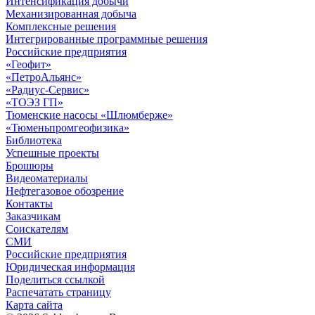
Интенсификация добычи
Механизированная добыча
Комплексные решения
Интегрированные программные решения
Российские предприятия
«Геофит»
«ПетроАльянс»
«Радиус-Сервис»
«ТОЭЗ ГП»
Тюменские насосы «Шлюмберже»
«Тюменьпромгеофизика»
Библиотека
Успешные проекты
Брошюры
Видеоматериалы
Нефтегазовое обозрение
Контакты
Заказчикам
Соискателям
СМИ
Российские предприятия
Юридическая информация
Поделиться ссылкой
Распечатать страницу
Карта сайта