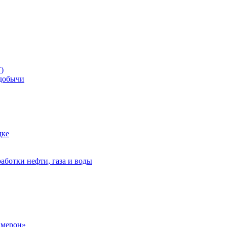
)
добычи
дке
аботки нефти, газа и воды
амерон»