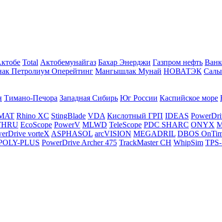
Актобе
Total
Актобемунайгаз
Бахар Энерджи
Газпром нефть
Ванк
нак Петролиум Оперейтинг
Мангышлак Мунай
НОВАТЭК
Салы
н
Тимано-Печора
Западная Сибирь
Юг России
Каспийское море
MAT
Rhino XC
StingBlade
VDA
Кислотный ГРП
IDEAS
PowerDri
THRU
EcoScope
PowerV
MLWD
TeleScope
PDC SHARC
ONYX
M
erDrive vorteX
ASPHASOL
arcVISION
MEGADRIL
DBOS OnTi
POLY-PLUS
PowerDrive Archer 475
TrackMaster CH
WhipSim
TPS-