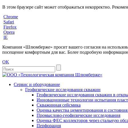
В этом браузере сайт может отображаться некорректно. Рекоме
Chrome
Safari
Firefox
Opera
IE
Компания «Шлюмберже» просит вашего согласия на использовани
посещение комфортным для вас. Более подробную информацию 
OK
Сервис и оборудование
Геофизические исследования скважин
Геофизические исследования скважин в откры
Инновационные технологии испытания пласто
Скважинная сейсмика
Оценка качества цементирования и состояни
Промыслово-геофизические исследования
Оценка ФЕС коллекторов через стальную об
Перфорация