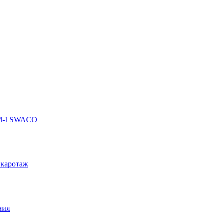
 M-I SWACO
 каротаж
ния