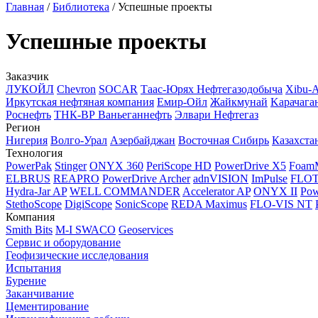
Главная
/
Библиотека
/
Успешные проекты
Успешные проекты
Заказчик
ЛУКОЙЛ
Chevron
SOCAR
Таас-Юрях Нефтегазодобыча
Xibu-
Иркутская нефтяная компания
Емир-Ойл
Жайкмунай
Kарачага
Роснефть
ТНК-ВР Ваньеганнефть
Элвари Нефтегаз
Регион
Нигерия
Волго-Урал
Азербайджан
Восточная Сибирь
Казахста
Технология
PowerPak
Stinger
ONYX 360
PeriScope HD
PowerDrive X5
Foam
ELBRUS
REAPRO
PowerDrive Archer
adnVISION
ImPulse
FLO
Hydra-Jar AP
WELL COMMANDER
Accelerator AP
ONYX II
Pow
StethoScope
DigiScope
SonicScope
REDA Maximus
FLO-VIS NT
Компания
Smith Bits
M-I SWACO
Geoservices
Сервис и оборудование
Геофизические исследования
Испытания
Бурение
Заканчивание
Цементирование