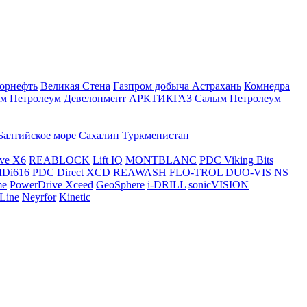
орнефть
Великая Стена
Газпром добыча Астрахань
Комнедра
м Петролеум Девелопмент
АРКТИКГАЗ
Салым Петролеум
Балтийское море
Сахалин
Туркменистан
ve X6
REABLOCK
Lift IQ
MONTBLANC
PDC Viking Bits
Di616
PDC
Direct XCD
REAWASH
FLO-TROL
DUO-VIS NS
me
PowerDrive Xceed
GeoSphere
i-DRILL
sonicVISION
Line
Neyrfor
Kinetic