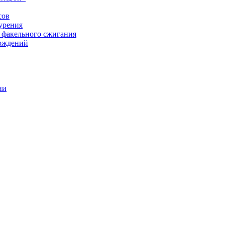
сов
урения
 факельного сжигания
рождений
ии