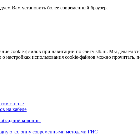
ндуем Вам установить более современный браузер.
е cookie-файлов при навигации по сайту slb.ru. Мы делаем это 
о настройках использования cookie-файлов можно прочитать, 
том стволе
в на кабеле
я обсадной колонны
садную колонну современными методами ГИС