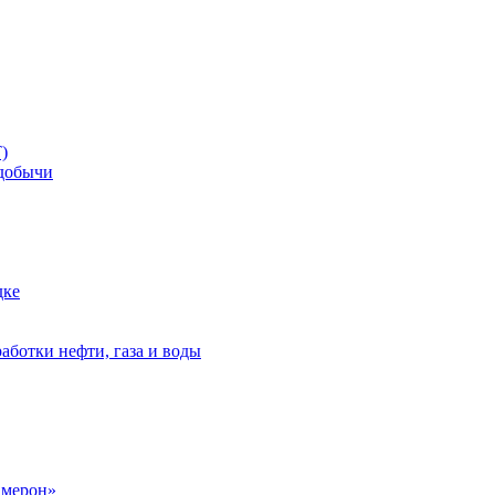
)
добычи
дке
аботки нефти, газа и воды
амерон»