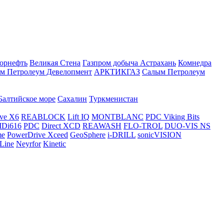
орнефть
Великая Стена
Газпром добыча Астрахань
Комнедра
м Петролеум Девелопмент
АРКТИКГАЗ
Салым Петролеум
Балтийское море
Сахалин
Туркменистан
ve X6
REABLOCK
Lift IQ
MONTBLANC
PDC Viking Bits
Di616
PDC
Direct XCD
REAWASH
FLO-TROL
DUO-VIS NS
me
PowerDrive Xceed
GeoSphere
i-DRILL
sonicVISION
Line
Neyrfor
Kinetic