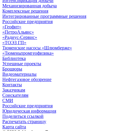
Интенсификация добычи
Механизированная добыча
Комплексные решения
Интегрированные программные решения
Российские предприятия
«Геофит»
«ПетроАльянс»
«Радиус-Сервис»
«ТОЭЗ ГП»
Тюменские насосы «Шлюмберже»
«Тюменьпромгеофизика»
Библиотека
Успешные проекты
Брошюры
Видеоматериалы
Нефтегазовое обозрение
Контакты
Заказчикам
Соискателям
СМИ
Российские предприятия
Юридическая информация
Поделиться ссылкой
Распечатать страницу
Карта сайта