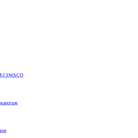
 M-I SWACO
 каротаж
ния