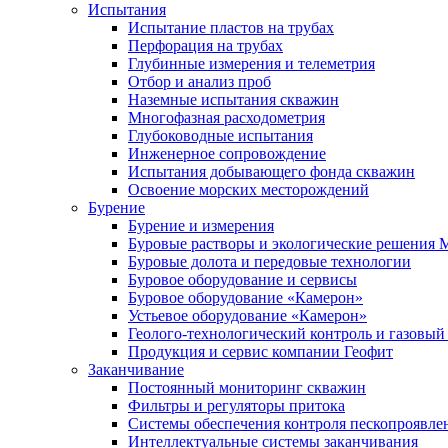
Испытания
Испытание пластов на трубах
Перфорация на трубах
Глубинные измерения и телеметрия
Отбор и анализ проб
Наземные испытания скважин
Многофазная расходометрия
Глубоководные испытания
Инженерное сопровождение
Испытания добывающего фонда скважин
Освоение морских месторождений
Бурение
Бурение и измерения
Буровые растворы и экологические решения
Буровые долота и передовые технологии
Буровое оборудование и сервисы
Буровое оборудование «Камерон»
Устьевое оборудование «Камерон»
Геолого-технологический контроль и газовый
Продукция и сервис компании Геофит
Заканчивание
Постоянный мониторинг скважин
Фильтры и регуляторы притока
Cистемы обеспечения контроля пескопроявле
Интеллектуальные системы заканчивания