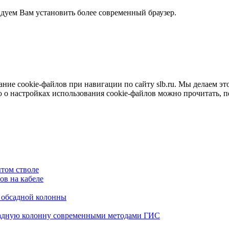
ндуем Вам установить более современный браузер.
е cookie-файлов при навигации по сайту slb.ru. Мы делаем это 
о настройках использования cookie-файлов можно прочитать, 
том стволе
в на кабеле
я обсадной колонны
садную колонну современными методами ГИС