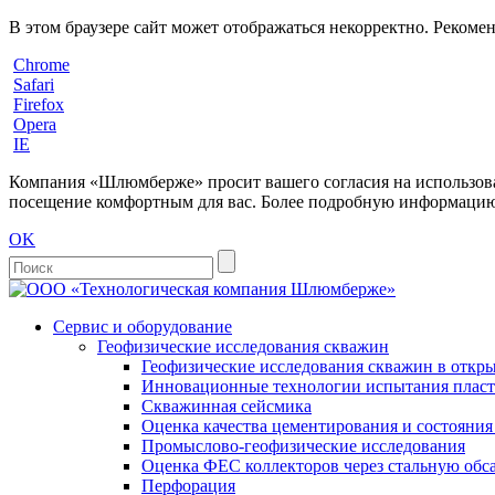
В этом браузере сайт может отображаться некорректно. Рекоме
Chrome
Safari
Firefox
Opera
IE
Компания «Шлюмберже» просит вашего согласия на использовани
посещение комфортным для вас. Более подробную информацию 
OK
Сервис и оборудование
Геофизические исследования скважин
Геофизические исследования скважин в откры
Инновационные технологии испытания пласто
Скважинная сейсмика
Оценка качества цементирования и состояни
Промыслово-геофизические исследования
Оценка ФЕС коллекторов через стальную об
Перфорация