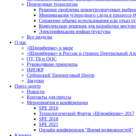
Переходные технологии
Решение проблемы неконтролируемых выбро
Минимизация углеродного следа в процессе б
Снижение объема использования или отказ от
Комплексные решения для разработки место
Электрификация инфраструктуры
Все разделы
О нас
«Шлюмберже» в мире
«Шлюмберже» в России и странах Центральной Аз
ОТ, ТБ и ООС
Руководящие принципы
НИОКР
Сибирский Тренинговый Центр
Закупки
Пресс-центр
Новости
Контакты для прессы
Мероприятия и конференции
SPE 2016
Технологический Форум «Шлюмберже» 2017
SPE 2018
SPE 2021
Онлайн конференция "Время возможностей"
Карьера