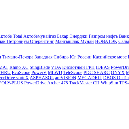
Актобе
Total
Актобемунайгаз
Бахар Энерджи
Газпром нефть
Ванк
нак Петролиум Оперейтинг
Мангышлак Мунай
НОВАТЭК
Салы
н
Тимано-Печора
Западная Сибирь
Юг России
Каспийское море
MAT
Rhino XC
StingBlade
VDA
Кислотный ГРП
IDEAS
PowerDri
THRU
EcoScope
PowerV
MLWD
TeleScope
PDC SHARC
ONYX
M
erDrive vorteX
ASPHASOL
arcVISION
MEGADRIL
DBOS OnTi
POLY-PLUS
PowerDrive Archer 475
TrackMaster CH
WhipSim
TPS-