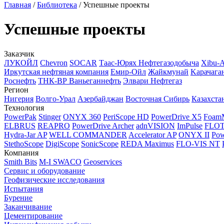
Главная
/
Библиотека
/
Успешные проекты
Успешные проекты
Заказчик
ЛУКОЙЛ
Chevron
SOCAR
Таас-Юрях Нефтегазодобыча
Xibu-
Иркутская нефтяная компания
Емир-Ойл
Жайкмунай
Kарачага
Роснефть
ТНК-ВР Ваньеганнефть
Элвари Нефтегаз
Регион
Нигерия
Волго-Урал
Азербайджан
Восточная Сибирь
Казахста
Технология
PowerPak
Stinger
ONYX 360
PeriScope HD
PowerDrive X5
Foam
ELBRUS
REAPRO
PowerDrive Archer
adnVISION
ImPulse
FLO
Hydra-Jar AP
WELL COMMANDER
Accelerator AP
ONYX II
Pow
StethoScope
DigiScope
SonicScope
REDA Maximus
FLO-VIS NT
Компания
Smith Bits
M-I SWACO
Geoservices
Сервис и оборудование
Геофизические исследования
Испытания
Бурение
Заканчивание
Цементирование