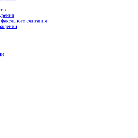
сов
урения
 факельного сжигания
рождений
ии