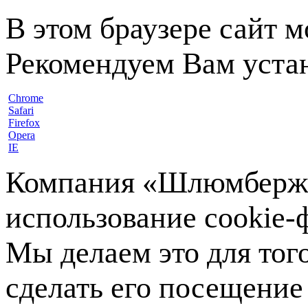
В этом браузере сайт 
Рекомендуем Вам устан
Chrome
Safari
Firefox
Opera
IE
Компания «Шлюмберже»
использование cookie-ф
Мы делаем это для тог
сделать его посещение