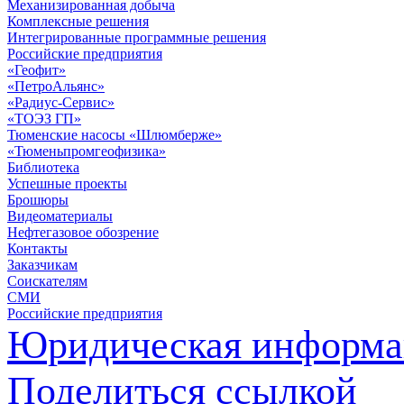
Механизированная добыча
Комплексные решения
Интегрированные программные решения
Российские предприятия
«Геофит»
«ПетроАльянс»
«Радиус-Сервис»
«ТОЭЗ ГП»
Тюменские насосы «Шлюмберже»
«Тюменьпромгеофизика»
Библиотека
Успешные проекты
Брошюры
Видеоматериалы
Нефтегазовое обозрение
Контакты
Заказчикам
Соискателям
СМИ
Российские предприятия
Юридическая информа
Поделиться ссылкой