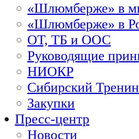
«Шлюмберже» в м
«Шлюмберже» в Ро
ОТ, ТБ и ООС
Руководящие при
НИОКР
Сибирский Тренин
Закупки
Пресс-центр
Новости