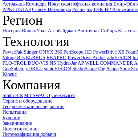
Астрахань
Комнедра
Иркутская нефтяная компания
Емир-Ойл
АРКТИКГАЗ
Салым Петролеум
Роснефть
ТНК-ВР Ваньеганне
Регион
Нигерия
Волго-Урал
Азербайджан
Восточная Сибирь
Казахста
Технология
PowerPak
Stinger
ONYX 360
PeriScope HD
PowerDrive X5
Foam
Viking Bits
ELBRUS
REAPRO
PowerDrive Archer
adnVISION
Im
FLO-TROL
DUO-VIS NS
Hydra-Jar AP
WELL COMMANDER
A
GeoSphere
i-DRILL
sonicVISION
StethoScope
DigiScope
SonicSc
Kinetic
Компания
Smith Bits
M-I SWACO
Geoservices
Сервис и оборудование
Геофизические исследования
Испытания
Бурение
Заканчивание
Цементирование
Интенсификация добычи