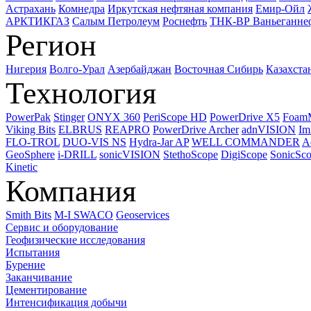
Астрахань
Комнедра
Иркутская нефтяная компания
Емир-Ойл
АРКТИКГАЗ
Салым Петролеум
Роснефть
ТНК-ВР Ваньеганне
Регион
Нигерия
Волго-Урал
Азербайджан
Восточная Сибирь
Казахста
Технология
PowerPak
Stinger
ONYX 360
PeriScope HD
PowerDrive X5
Foam
Viking Bits
ELBRUS
REAPRO
PowerDrive Archer
adnVISION
Im
FLO-TROL
DUO-VIS NS
Hydra-Jar AP
WELL COMMANDER
A
GeoSphere
i-DRILL
sonicVISION
StethoScope
DigiScope
SonicSc
Kinetic
Компания
Smith Bits
M-I SWACO
Geoservices
Сервис и оборудование
Геофизические исследования
Испытания
Бурение
Заканчивание
Цементирование
Интенсификация добычи