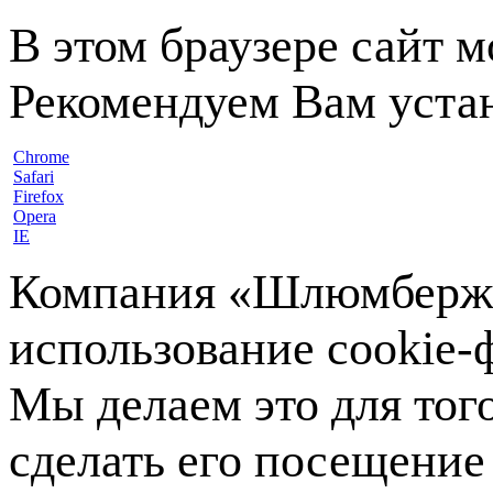
В этом браузере сайт 
Рекомендуем Вам устан
Chrome
Safari
Firefox
Opera
IE
Компания «Шлюмберже»
использование cookie-ф
Мы делаем это для тог
сделать его посещение