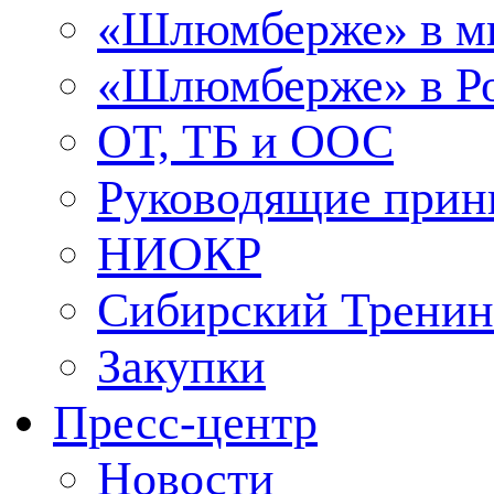
«Шлюмберже» в м
«Шлюмберже» в Ро
ОТ, ТБ и ООС
Руководящие при
НИОКР
Сибирский Тренин
Закупки
Пресс-центр
Новости