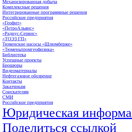
Механизированная добыча
Комплексные решения
Интегрированные программные решения
Российские предприятия
«Геофит»
«ПетроАльянс»
«Радиус-Сервис»
«ТОЭЗ ГП»
Тюменские насосы «Шлюмберже»
«Тюменьпромгеофизика»
Библиотека
Успешные проекты
Брошюры
Видеоматериалы
Нефтегазовое обозрение
Контакты
Заказчикам
Соискателям
СМИ
Российские предприятия
Юридическая информа
Поделиться ссылкой