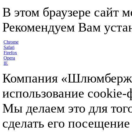
В этом браузере сайт 
Рекомендуем Вам устан
Chrome
Safari
Firefox
Opera
IE
Компания «Шлюмберже»
использование cookie-ф
Мы делаем это для тог
сделать его посещение