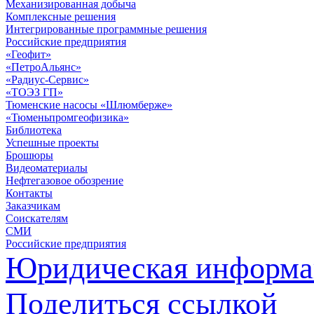
Механизированная добыча
Комплексные решения
Интегрированные программные решения
Российские предприятия
«Геофит»
«ПетроАльянс»
«Радиус-Сервис»
«ТОЭЗ ГП»
Тюменские насосы «Шлюмберже»
«Тюменьпромгеофизика»
Библиотека
Успешные проекты
Брошюры
Видеоматериалы
Нефтегазовое обозрение
Контакты
Заказчикам
Соискателям
СМИ
Российские предприятия
Юридическая информа
Поделиться ссылкой