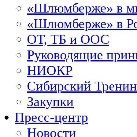
«Шлюмберже» в м
«Шлюмберже» в Ро
ОТ, ТБ и ООС
Руководящие при
НИОКР
Сибирский Тренин
Закупки
Пресс-центр
Новости