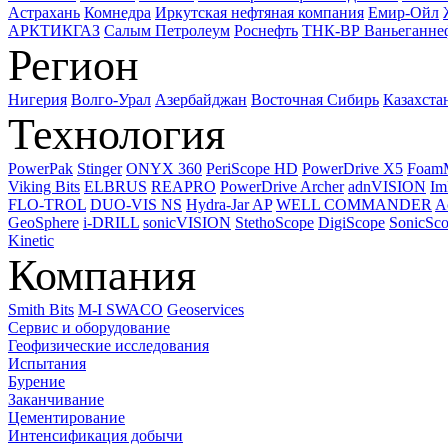
Астрахань
Комнедра
Иркутская нефтяная компания
Емир-Ойл
АРКТИКГАЗ
Салым Петролеум
Роснефть
ТНК-ВР Ваньеганне
Регион
Нигерия
Волго-Урал
Азербайджан
Восточная Сибирь
Казахста
Технология
PowerPak
Stinger
ONYX 360
PeriScope HD
PowerDrive X5
Foam
Viking Bits
ELBRUS
REAPRO
PowerDrive Archer
adnVISION
Im
FLO-TROL
DUO-VIS NS
Hydra-Jar AP
WELL COMMANDER
A
GeoSphere
i-DRILL
sonicVISION
StethoScope
DigiScope
SonicSc
Kinetic
Компания
Smith Bits
M-I SWACO
Geoservices
Сервис и оборудование
Геофизические исследования
Испытания
Бурение
Заканчивание
Цементирование
Интенсификация добычи