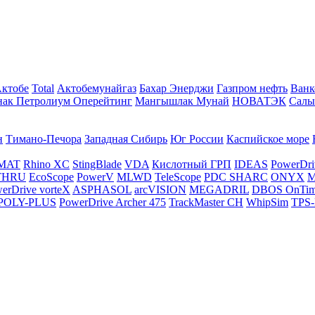
Актобе
Total
Актобемунайгаз
Бахар Энерджи
Газпром нефть
Ванк
нак Петролиум Оперейтинг
Мангышлак Мунай
НОВАТЭК
Салы
н
Тимано-Печора
Западная Сибирь
Юг России
Каспийское море
MAT
Rhino XC
StingBlade
VDA
Кислотный ГРП
IDEAS
PowerDri
THRU
EcoScope
PowerV
MLWD
TeleScope
PDC SHARC
ONYX
M
erDrive vorteX
ASPHASOL
arcVISION
MEGADRIL
DBOS OnTi
POLY-PLUS
PowerDrive Archer 475
TrackMaster CH
WhipSim
TPS-