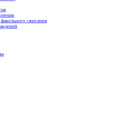
сов
урения
 факельного сжигания
рождений
ии