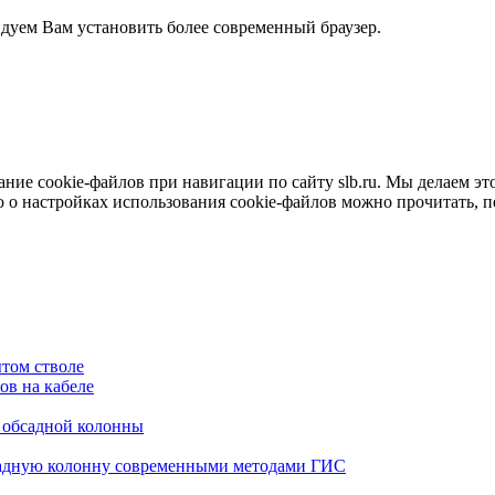
ндуем Вам установить более современный браузер.
е cookie-файлов при навигации по сайту slb.ru. Мы делаем это 
о настройках использования cookie-файлов можно прочитать, 
том стволе
в на кабеле
я обсадной колонны
садную колонну современными методами ГИС