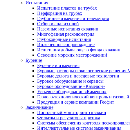
Испытания
Испытание пластов на трубах
Перфорация на трубах
Глубинные измерения и телеметрия
Отбор и анализ проб
Наземные испытания скважин
Многофазная расходометрия
Глубоководные испытания
Инженерное сопровождение
Испытания добывающего фонда скважин
Освоение морских месторождений
Бурение
Бурение и измерения
Буровые растворы и экологические решения
Буровые долота и передовые технологии
Буровое оборудование и сервисы
Буровое оборудование «Камерон»
Устьевое оборудование «Камерон»
Геолого-технологический контроль и газовый
Продукция и сервис компании Геофит
Заканчивание
Постоянный мониторинг скважин
Фильтры и регуляторы притока
Cистемы обеспечения контроля пескопроявле
Интеллектуальные системы заканчивания