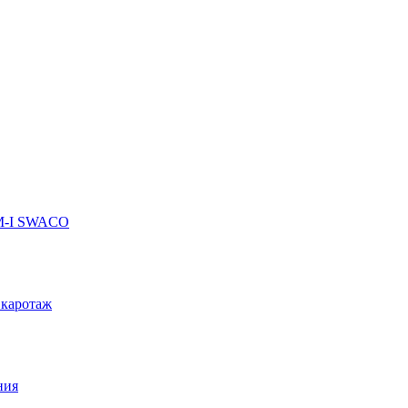
 M-I SWACO
 каротаж
ния