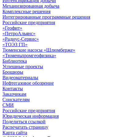
Интенсификация добычи
Механизированная добыча
Комплексные решения
Интегрированные программные решения
Российские предприятия
«Геофит»
«ПетроАльянс»
«Радиус-Сервис»
«ТОЭЗ ГП»
Тюменские насосы «Шлюмберже»
«Тюменьпромгеофизика»
Библиотека
Успешные проекты
Брошюры
Видеоматериалы
Нефтегазовое обозрение
Контакты
Заказчикам
Соискателям
СМИ
Российские предприятия
Юридическая информация
Поделиться ссылкой
Распечатать страницу
Карта сайта