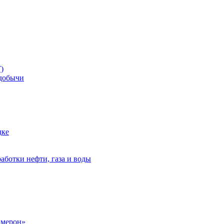
)
добычи
дке
аботки нефти, газа и воды
амерон»