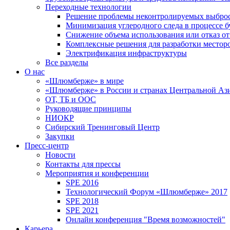
Переходные технологии
Решение проблемы неконтролируемых выбро
Минимизация углеродного следа в процессе б
Снижение объема использования или отказ от
Комплексные решения для разработки место
Электрификация инфраструктуры
Все разделы
О нас
«Шлюмберже» в мире
«Шлюмберже» в России и странах Центральной Аз
ОТ, ТБ и ООС
Руководящие принципы
НИОКР
Сибирский Тренинговый Центр
Закупки
Пресс-центр
Новости
Контакты для прессы
Мероприятия и конференции
SPE 2016
Технологический Форум «Шлюмберже» 2017
SPE 2018
SPE 2021
Онлайн конференция "Время возможностей"
Карьера