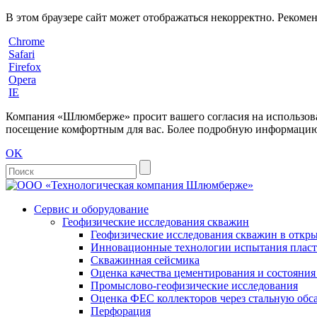
В этом браузере сайт может отображаться некорректно. Рекоме
Chrome
Safari
Firefox
Opera
IE
Компания «Шлюмберже» просит вашего согласия на использовани
посещение комфортным для вас. Более подробную информацию 
OK
Сервис и оборудование
Геофизические исследования скважин
Геофизические исследования скважин в откры
Инновационные технологии испытания пласто
Скважинная сейсмика
Оценка качества цементирования и состояни
Промыслово-геофизические исследования
Оценка ФЕС коллекторов через стальную об
Перфорация