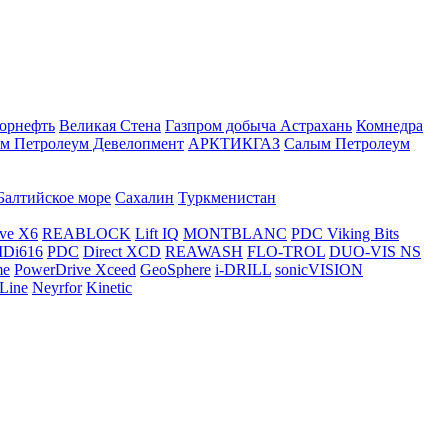
орнефть
Великая Стена
Газпром добыча Астрахань
Комнедра
м Петролеум Девелопмент
АРКТИКГАЗ
Салым Петролеум
Балтийское море
Сахалин
Туркменистан
ve X6
REABLOCK
Lift IQ
MONTBLANC
PDC Viking Bits
Di616
PDC
Direct XCD
REAWASH
FLO-TROL
DUO-VIS NS
me
PowerDrive Xceed
GeoSphere
i-DRILL
sonicVISION
Line
Neyrfor
Kinetic