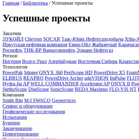
Главная
/
Библиотека
/
Успешные проекты
Успешные проекты
Заказчик
ЛУКОЙЛ
Chevron
SOCAR
Таас-Юрях Нефтегазодобыча
Xibu-
Иркутская нефтяная компания
Емир-Ойл
Жайкмунай
Kарачага
Роснефть
ТНК-ВР Ваньеганнефть
Элвари Нефтегаз
Регион
Нигерия
Волго-Урал
Азербайджан
Восточная Сибирь
Казахста
Технология
PowerPak
Stinger
ONYX 360
PeriScope HD
PowerDrive X5
Foam
ELBRUS
REAPRO
PowerDrive Archer
adnVISION
ImPulse
FLO
Hydra-Jar AP
WELL COMMANDER
Accelerator AP
ONYX II
Pow
StethoScope
DigiScope
SonicScope
REDA Maximus
FLO-VIS NT
Компания
Smith Bits
M-I SWACO
Geoservices
Сервис и оборудование
Геофизические исследования
Испытания
Бурение
Заканчивание
Цементирование