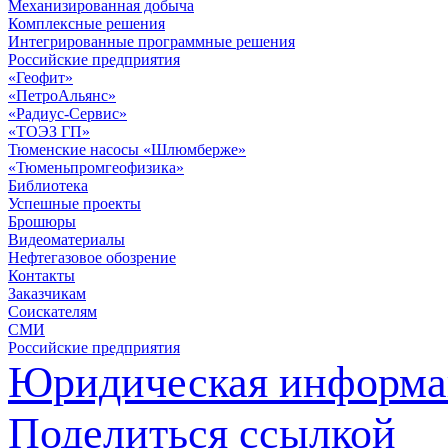
Механизированная добыча
Комплексные решения
Интегрированные программные решения
Российские предприятия
«Геофит»
«ПетроАльянс»
«Радиус-Сервис»
«ТОЭЗ ГП»
Тюменские насосы «Шлюмберже»
«Тюменьпромгеофизика»
Библиотека
Успешные проекты
Брошюры
Видеоматериалы
Нефтегазовое обозрение
Контакты
Заказчикам
Соискателям
СМИ
Российские предприятия
Юридическая информа
Поделиться ссылкой