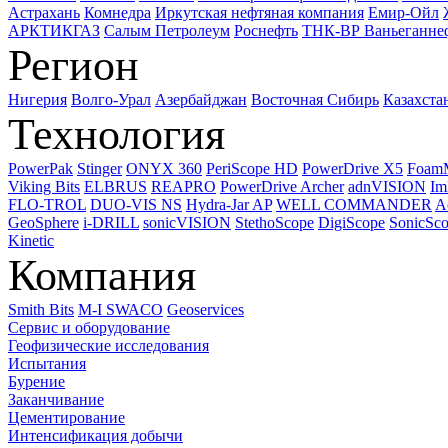
Астрахань
Комнедра
Иркутская нефтяная компания
Емир-Ойл
АРКТИКГАЗ
Салым Петролеум
Роснефть
ТНК-ВР Ваньеганне
Регион
Нигерия
Волго-Урал
Азербайджан
Восточная Сибирь
Казахста
Технология
PowerPak
Stinger
ONYX 360
PeriScope HD
PowerDrive X5
Foam
Viking Bits
ELBRUS
REAPRO
PowerDrive Archer
adnVISION
Im
FLO-TROL
DUO-VIS NS
Hydra-Jar AP
WELL COMMANDER
A
GeoSphere
i-DRILL
sonicVISION
StethoScope
DigiScope
SonicSc
Kinetic
Компания
Smith Bits
M-I SWACO
Geoservices
Сервис и оборудование
Геофизические исследования
Испытания
Бурение
Заканчивание
Цементирование
Интенсификация добычи