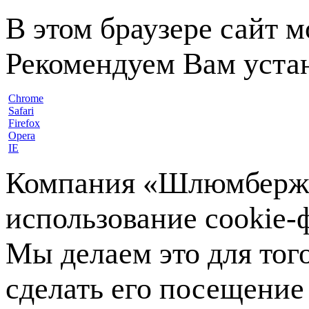
В этом браузере сайт 
Рекомендуем Вам устан
Chrome
Safari
Firefox
Opera
IE
Компания «Шлюмберже»
использование cookie-ф
Мы делаем это для тог
сделать его посещение