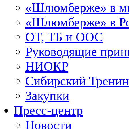
«Шлюмберже» в м
«Шлюмберже» в Ро
ОТ, ТБ и ООС
Руководящие при
НИОКР
Сибирский Тренин
Закупки
Пресс-центр
Новости