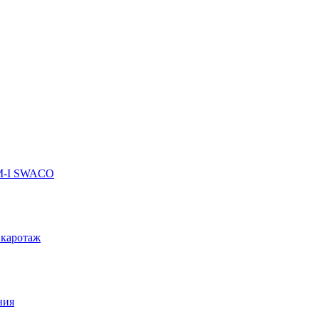
 M-I SWACO
 каротаж
ния