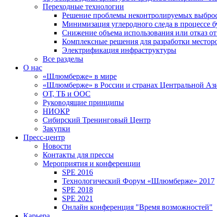
Переходные технологии
Решение проблемы неконтролируемых выбро
Минимизация углеродного следа в процессе б
Снижение объема использования или отказ от
Комплексные решения для разработки место
Электрификация инфраструктуры
Все разделы
О нас
«Шлюмберже» в мире
«Шлюмберже» в России и странах Центральной Аз
ОТ, ТБ и ООС
Руководящие принципы
НИОКР
Сибирский Тренинговый Центр
Закупки
Пресс-центр
Новости
Контакты для прессы
Мероприятия и конференции
SPE 2016
Технологический Форум «Шлюмберже» 2017
SPE 2018
SPE 2021
Онлайн конференция "Время возможностей"
Карьера