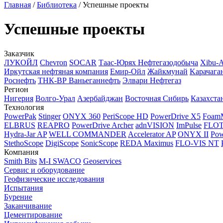
Главная
/
Библиотека
/
Успешные проекты
Успешные проекты
Заказчик
ЛУКОЙЛ
Chevron
SOCAR
Таас-Юрях Нефтегазодобыча
Xibu-
Иркутская нефтяная компания
Емир-Ойл
Жайкмунай
Kарачага
Роснефть
ТНК-ВР Ваньеганнефть
Элвари Нефтегаз
Регион
Нигерия
Волго-Урал
Азербайджан
Восточная Сибирь
Казахста
Технология
PowerPak
Stinger
ONYX 360
PeriScope HD
PowerDrive X5
Foam
ELBRUS
REAPRO
PowerDrive Archer
adnVISION
ImPulse
FLO
Hydra-Jar AP
WELL COMMANDER
Accelerator AP
ONYX II
Pow
StethoScope
DigiScope
SonicScope
REDA Maximus
FLO-VIS NT
Компания
Smith Bits
M-I SWACO
Geoservices
Сервис и оборудование
Геофизические исследования
Испытания
Бурение
Заканчивание
Цементирование