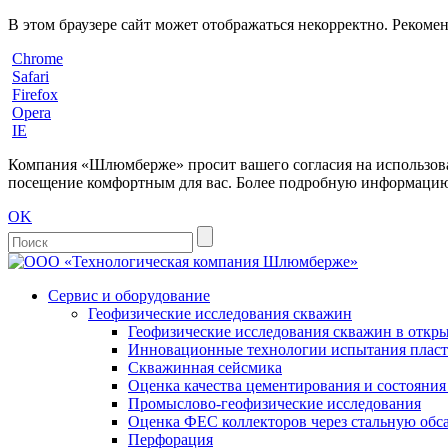
В этом браузере сайт может отображаться некорректно. Рекоме
Chrome
Safari
Firefox
Opera
IE
Компания «Шлюмберже» просит вашего согласия на использовани
посещение комфортным для вас. Более подробную информацию 
OK
Сервис и оборудование
Геофизические исследования скважин
Геофизические исследования скважин в откры
Инновационные технологии испытания пласто
Скважинная сейсмика
Оценка качества цементирования и состояни
Промыслово-геофизические исследования
Оценка ФЕС коллекторов через стальную об
Перфорация