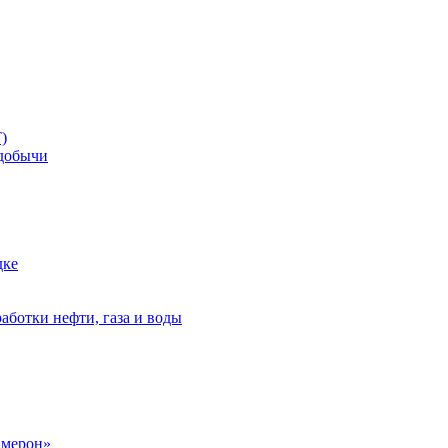
)
добычи
дке
аботки нефти, газа и воды
амерон»