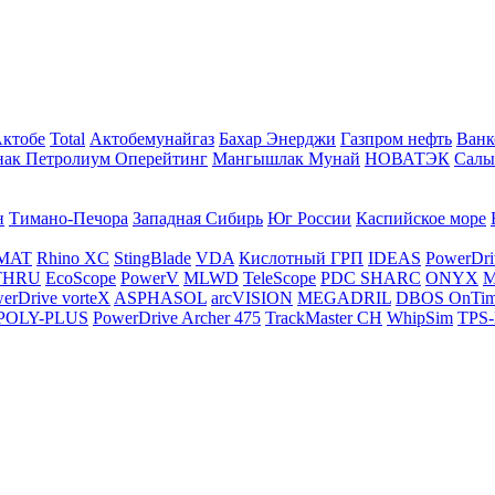
Актобе
Total
Актобемунайгаз
Бахар Энерджи
Газпром нефть
Ванк
нак Петролиум Оперейтинг
Мангышлак Мунай
НОВАТЭК
Салы
н
Тимано-Печора
Западная Сибирь
Юг России
Каспийское море
MAT
Rhino XC
StingBlade
VDA
Кислотный ГРП
IDEAS
PowerDri
THRU
EcoScope
PowerV
MLWD
TeleScope
PDC SHARC
ONYX
M
erDrive vorteX
ASPHASOL
arcVISION
MEGADRIL
DBOS OnTi
POLY-PLUS
PowerDrive Archer 475
TrackMaster CH
WhipSim
TPS-