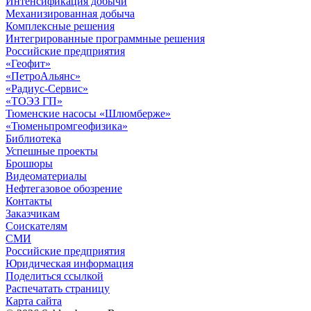
Интенсификация добычи
Механизированная добыча
Комплексные решения
Интегрированные программные решения
Российские предприятия
«Геофит»
«ПетроАльянс»
«Радиус-Сервис»
«ТОЭЗ ГП»
Тюменские насосы «Шлюмберже»
«Тюменьпромгеофизика»
Библиотека
Успешные проекты
Брошюры
Видеоматериалы
Нефтегазовое обозрение
Контакты
Заказчикам
Соискателям
СМИ
Российские предприятия
Юридическая информация
Поделиться ссылкой
Распечатать страницу
Карта сайта