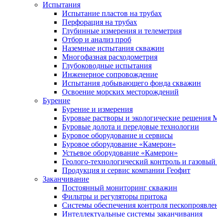
Испытания
Испытание пластов на трубах
Перфорация на трубах
Глубинные измерения и телеметрия
Отбор и анализ проб
Наземные испытания скважин
Многофазная расходометрия
Глубоководные испытания
Инженерное сопровождение
Испытания добывающего фонда скважин
Освоение морских месторождений
Бурение
Бурение и измерения
Буровые растворы и экологические решения
Буровые долота и передовые технологии
Буровое оборудование и сервисы
Буровое оборудование «Камерон»
Устьевое оборудование «Камерон»
Геолого-технологический контроль и газовый
Продукция и сервис компании Геофит
Заканчивание
Постоянный мониторинг скважин
Фильтры и регуляторы притока
Cистемы обеспечения контроля пескопроявле
Интеллектуальные системы заканчивания