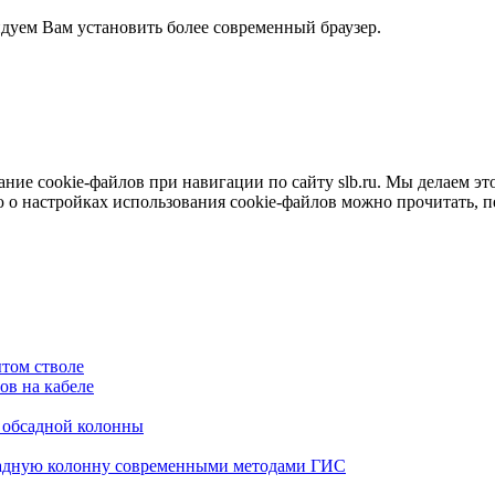
ндуем Вам установить более современный браузер.
е cookie-файлов при навигации по сайту slb.ru. Мы делаем это 
о настройках использования cookie-файлов можно прочитать, 
том стволе
в на кабеле
я обсадной колонны
садную колонну современными методами ГИС