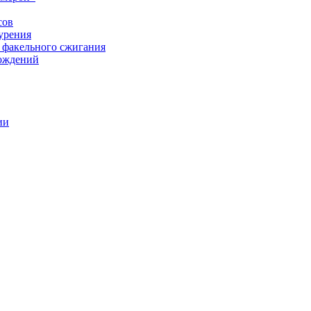
сов
урения
 факельного сжигания
рождений
ии