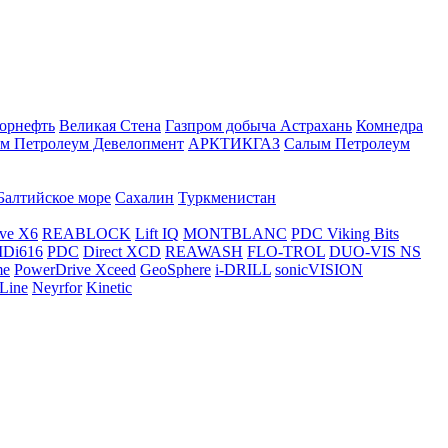
орнефть
Великая Стена
Газпром добыча Астрахань
Комнедра
м Петролеум Девелопмент
АРКТИКГАЗ
Салым Петролеум
Балтийское море
Сахалин
Туркменистан
ve X6
REABLOCK
Lift IQ
MONTBLANC
PDC Viking Bits
Di616
PDC
Direct XCD
REAWASH
FLO-TROL
DUO-VIS NS
me
PowerDrive Xceed
GeoSphere
i-DRILL
sonicVISION
Line
Neyrfor
Kinetic