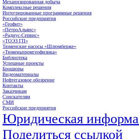
Механизированная добыча
Комплексные решения
Интегрированные программные решения
Российские предприятия
«Геофит»
«ПетроАльянс»
«Радиус-Сервис»
«ТОЭЗ ГП»
Тюменские насосы «Шлюмберже»
«Тюменьпромгеофизика»
Библиотека
Успешные проекты
Брошюры
Видеоматериалы
Нефтегазовое обозрение
Контакты
Заказчикам
Соискателям
СМИ
Российские предприятия
Юридическая информа
Поделиться ссылкой