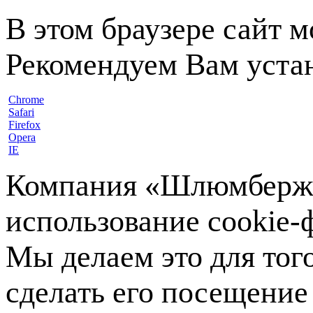
В этом браузере сайт 
Рекомендуем Вам устан
Chrome
Safari
Firefox
Opera
IE
Компания «Шлюмберже»
использование cookie-ф
Мы делаем это для тог
сделать его посещение