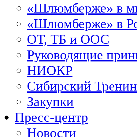
«Шлюмберже» в м
«Шлюмберже» в Ро
ОТ, ТБ и ООС
Руководящие при
НИОКР
Сибирский Тренин
Закупки
Пресс-центр
Новости