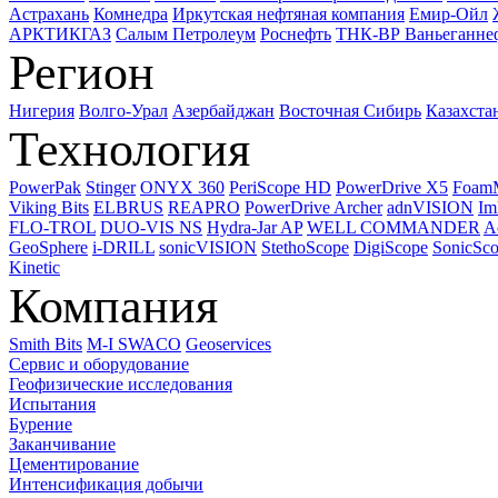
Астрахань
Комнедра
Иркутская нефтяная компания
Емир-Ойл
АРКТИКГАЗ
Салым Петролеум
Роснефть
ТНК-ВР Ваньеганне
Регион
Нигерия
Волго-Урал
Азербайджан
Восточная Сибирь
Казахста
Технология
PowerPak
Stinger
ONYX 360
PeriScope HD
PowerDrive X5
Foam
Viking Bits
ELBRUS
REAPRO
PowerDrive Archer
adnVISION
Im
FLO-TROL
DUO-VIS NS
Hydra-Jar AP
WELL COMMANDER
A
GeoSphere
i-DRILL
sonicVISION
StethoScope
DigiScope
SonicSc
Kinetic
Компания
Smith Bits
M-I SWACO
Geoservices
Сервис и оборудование
Геофизические исследования
Испытания
Бурение
Заканчивание
Цементирование
Интенсификация добычи