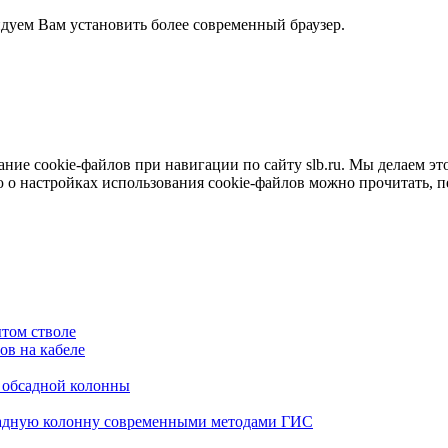
ндуем Вам установить более современный браузер.
е cookie-файлов при навигации по сайту slb.ru. Мы делаем это 
о настройках использования cookie-файлов можно прочитать, 
том стволе
в на кабеле
я обсадной колонны
садную колонну современными методами ГИС