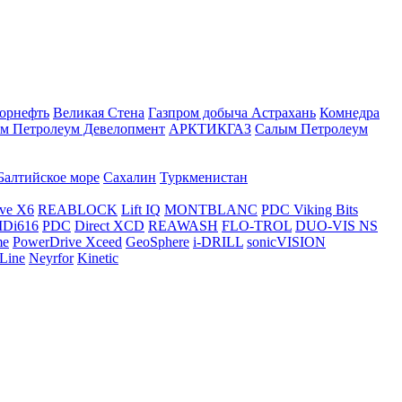
орнефть
Великая Стена
Газпром добыча Астрахань
Комнедра
м Петролеум Девелопмент
АРКТИКГАЗ
Салым Петролеум
Балтийское море
Сахалин
Туркменистан
ve X6
REABLOCK
Lift IQ
MONTBLANC
PDC Viking Bits
Di616
PDC
Direct XCD
REAWASH
FLO-TROL
DUO-VIS NS
me
PowerDrive Xceed
GeoSphere
i-DRILL
sonicVISION
Line
Neyrfor
Kinetic