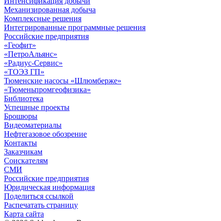
Интенсификация добычи
Механизированная добыча
Комплексные решения
Интегрированные программные решения
Российские предприятия
«Геофит»
«ПетроАльянс»
«Радиус-Сервис»
«ТОЭЗ ГП»
Тюменские насосы «Шлюмберже»
«Тюменьпромгеофизика»
Библиотека
Успешные проекты
Брошюры
Видеоматериалы
Нефтегазовое обозрение
Контакты
Заказчикам
Соискателям
СМИ
Российские предприятия
Юридическая информация
Поделиться ссылкой
Распечатать страницу
Карта сайта