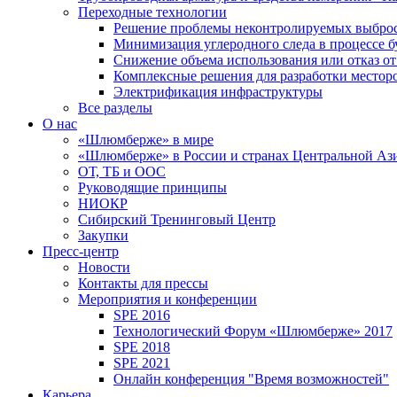
Переходные технологии
Решение проблемы неконтролируемых выбро
Минимизация углеродного следа в процессе б
Снижение объема использования или отказ от
Комплексные решения для разработки место
Электрификация инфраструктуры
Все разделы
О нас
«Шлюмберже» в мире
«Шлюмберже» в России и странах Центральной Аз
ОТ, ТБ и ООС
Руководящие принципы
НИОКР
Сибирский Тренинговый Центр
Закупки
Пресс-центр
Новости
Контакты для прессы
Мероприятия и конференции
SPE 2016
Технологический Форум «Шлюмберже» 2017
SPE 2018
SPE 2021
Онлайн конференция "Время возможностей"
Карьера