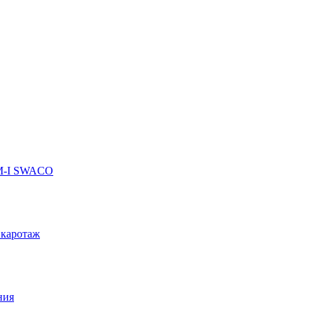
 M-I SWACO
 каротаж
ния