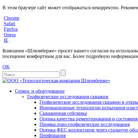
В этом браузере сайт может отображаться некорректно. Рекоме
Chrome
Safari
Firefox
Opera
IE
Компания «Шлюмберже» просит вашего согласия на использовани
посещение комфортным для вас. Более подробную информацию 
OK
Сервис и оборудование
Геофизические исследования скважин
Геофизические исследования скважин в откры
Инновационные технологии испытания пласто
Скважинная сейсмика
Оценка качества цементирования и состояни
Промыслово-геофизические исследования
Оценка ФЕС коллекторов через стальную об
Перфорация