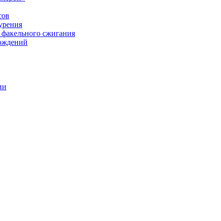
сов
урения
 факельного сжигания
рождений
ии