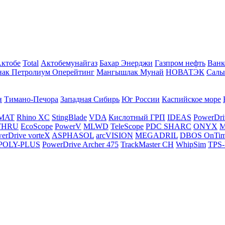
Актобе
Total
Актобемунайгаз
Бахар Энерджи
Газпром нефть
Ванк
нак Петролиум Оперейтинг
Мангышлак Мунай
НОВАТЭК
Салы
н
Тимано-Печора
Западная Сибирь
Юг России
Каспийское море
MAT
Rhino XC
StingBlade
VDA
Кислотный ГРП
IDEAS
PowerDri
THRU
EcoScope
PowerV
MLWD
TeleScope
PDC SHARC
ONYX
M
erDrive vorteX
ASPHASOL
arcVISION
MEGADRIL
DBOS OnTi
POLY-PLUS
PowerDrive Archer 475
TrackMaster CH
WhipSim
TPS-