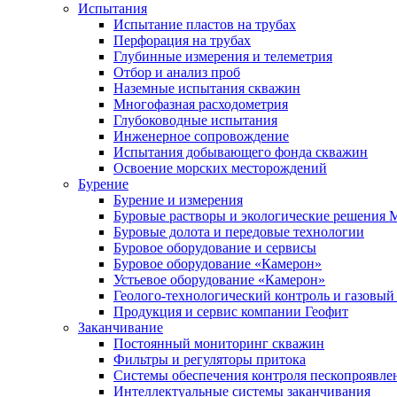
Испытания
Испытание пластов на трубах
Перфорация на трубах
Глубинные измерения и телеметрия
Отбор и анализ проб
Наземные испытания скважин
Многофазная расходометрия
Глубоководные испытания
Инженерное сопровождение
Испытания добывающего фонда скважин
Освоение морских месторождений
Бурение
Бурение и измерения
Буровые растворы и экологические решения
Буровые долота и передовые технологии
Буровое оборудование и сервисы
Буровое оборудование «Камерон»
Устьевое оборудование «Камерон»
Геолого-технологический контроль и газовый
Продукция и сервис компании Геофит
Заканчивание
Постоянный мониторинг скважин
Фильтры и регуляторы притока
Cистемы обеспечения контроля пескопроявле
Интеллектуальные системы заканчивания