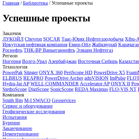
Главная
/
Библиотека
/
Успешные проекты
Успешные проекты
Заказчик
ЛУКОЙЛ
Chevron
SOCAR
Таас-Юрях Нефтегазодобыча
Xibu-
Иркутская нефтяная компания
Емир-Ойл
Жайкмунай
Kарачага
Роснефть
ТНК-ВР Ваньеганнефть
Элвари Нефтегаз
Регион
Нигерия
Волго-Урал
Азербайджан
Восточная Сибирь
Казахста
Технология
PowerPak
Stinger
ONYX 360
PeriScope HD
PowerDrive X5
Foam
ELBRUS
REAPRO
PowerDrive Archer
adnVISION
ImPulse
FLO
Hydra-Jar AP
WELL COMMANDER
Accelerator AP
ONYX II
Pow
StethoScope
DigiScope
SonicScope
REDA Maximus
FLO-VIS NT
Компания
Smith Bits
M-I SWACO
Geoservices
Сервис и оборудование
Геофизические исследования
Испытания
Бурение
Заканчивание
Цементирование