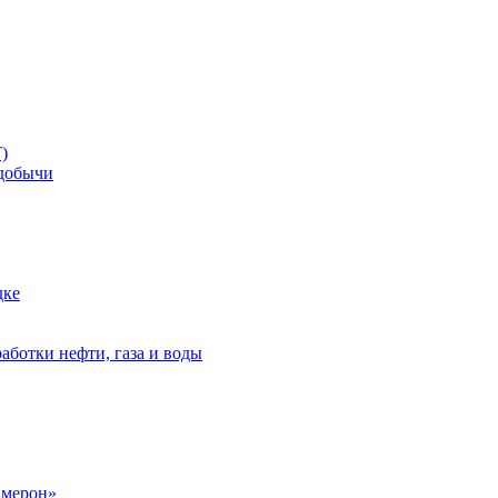
)
добычи
дке
аботки нефти, газа и воды
амерон»