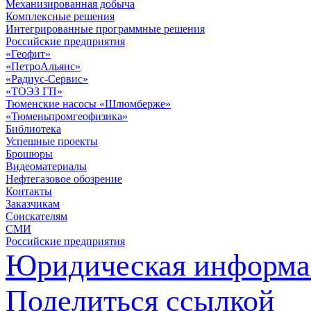
Механизированная добыча
Комплексные решения
Интегрированные программные решения
Российские предприятия
«Геофит»
«ПетроАльянс»
«Радиус-Сервис»
«ТОЭЗ ГП»
Тюменские насосы «Шлюмберже»
«Тюменьпромгеофизика»
Библиотека
Успешные проекты
Брошюры
Видеоматериалы
Нефтегазовое обозрение
Контакты
Заказчикам
Соискателям
СМИ
Российские предприятия
Юридическая информа
Поделиться ссылкой