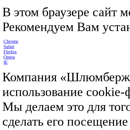
В этом браузере сайт 
Рекомендуем Вам устан
Chrome
Safari
Firefox
Opera
IE
Компания «Шлюмберже»
использование cookie-ф
Мы делаем это для тог
сделать его посещение