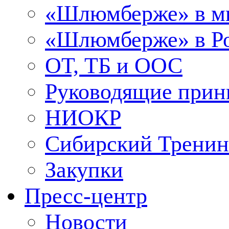
«Шлюмберже» в м
«Шлюмберже» в Ро
ОТ, ТБ и ООС
Руководящие при
НИОКР
Сибирский Тренин
Закупки
Пресс-центр
Новости