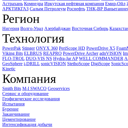
Астрахань
Комнедра
Иркутская нефтяная компания
Емир-Ойл
АРКТИКГАЗ
Салым Петролеум
Роснефть
ТНК-ВР Ваньеганне
Регион
Нигерия
Волго-Урал
Азербайджан
Восточная Сибирь
Казахста
Технология
PowerPak
Stinger
ONYX 360
PeriScope HD
PowerDrive X5
Foam
Viking Bits
ELBRUS
REAPRO
PowerDrive Archer
adnVISION
Im
FLO-TROL
DUO-VIS NS
Hydra-Jar AP
WELL COMMANDER
A
GeoSphere
i-DRILL
sonicVISION
StethoScope
DigiScope
SonicSc
Kinetic
Компания
Smith Bits
M-I SWACO
Geoservices
Сервис и оборудование
Геофизические исследования
Испытания
Бурение
Заканчивание
Цементирование
Интенсификация добычи