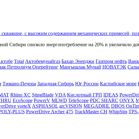
 скважине, с высоким содержанием механических примесей, п
дной Сибири снизило энергопотребление на 20% и увеличило до
Актобе
Total
Актобемунайгаз
Бахар Энерджи
Газпром нефть
Ванк
нак Петролиум Оперейтинг
Мангышлак Мунай
НОВАТЭК
Салы
н
Тимано-Печора
Западная Сибирь
Юг России
Каспийское море
MAT
Rhino XC
StingBlade
VDA
Кислотный ГРП
IDEAS
PowerDri
THRU
EcoScope
PowerV
MLWD
TeleScope
PDC SHARC
ONYX
M
erDrive vorteX
ASPHASOL
arcVISION
MEGADRIL
DBOS OnTi
POLY-PLUS
PowerDrive Archer 475
TrackMaster CH
WhipSim
TPS-