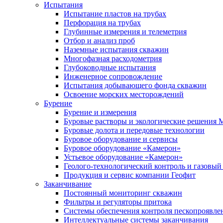
Испытания
Испытание пластов на трубах
Перфорация на трубах
Глубинные измерения и телеметрия
Отбор и анализ проб
Наземные испытания скважин
Многофазная расходометрия
Глубоководные испытания
Инженерное сопровождение
Испытания добывающего фонда скважин
Освоение морских месторождений
Бурение
Бурение и измерения
Буровые растворы и экологические решения
Буровые долота и передовые технологии
Буровое оборудование и сервисы
Буровое оборудование «Камерон»
Устьевое оборудование «Камерон»
Геолого-технологический контроль и газовый
Продукция и сервис компании Геофит
Заканчивание
Постоянный мониторинг скважин
Фильтры и регуляторы притока
Cистемы обеспечения контроля пескопроявле
Интеллектуальные системы заканчивания