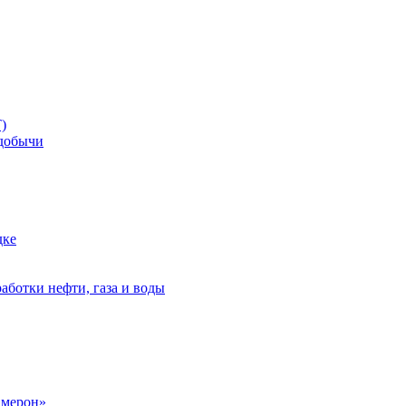
)
добычи
дке
аботки нефти, газа и воды
амерон»