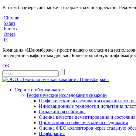
В этом браузере сайт может отображаться некорректно. Рекоме
Chrome
Safari
Firefox
Opera
IE
Компания «Шлюмберже» просит вашего согласия на использовани
посещение комфортным для вас. Более подробную информацию 
OK
Сервис и оборудование
Геофизические исследования скважин
Геофизические исследования скважин в откры
Инновационные технологии испытания пласто
Скважинная сейсмика
Оценка качества цементирования и состояни
Промыслово-геофизические исследования
Оценка ФЕС коллекторов через стальную об
Перфорация