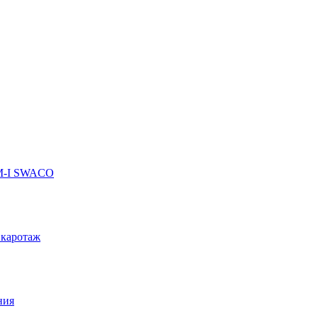
 M-I SWACO
 каротаж
ния