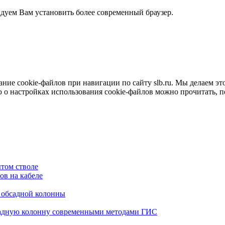
ндуем Вам установить более современный браузер.
е cookie-файлов при навигации по сайту slb.ru. Мы делаем это 
о настройках использования cookie-файлов можно прочитать, 
том стволе
в на кабеле
я обсадной колонны
садную колонну современными методами ГИС