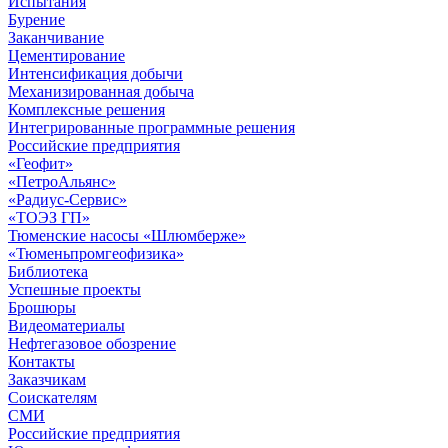
Испытания
Бурение
Заканчивание
Цементирование
Интенсификация добычи
Механизированная добыча
Комплексные решения
Интегрированные программные решения
Российские предприятия
«Геофит»
«ПетроАльянс»
«Радиус-Сервис»
«ТОЭЗ ГП»
Тюменские насосы «Шлюмберже»
«Тюменьпромгеофизика»
Библиотека
Успешные проекты
Брошюры
Видеоматериалы
Нефтегазовое обозрение
Контакты
Заказчикам
Соискателям
СМИ
Российские предприятия