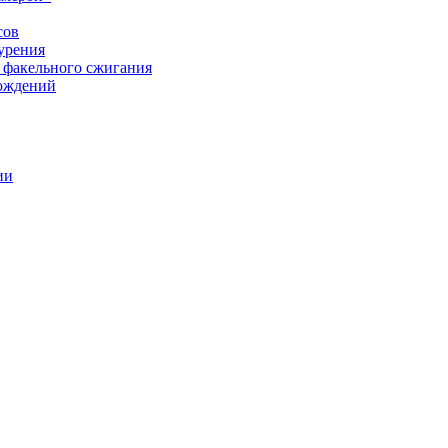
сов
урения
 факельного сжигания
рождений
ии