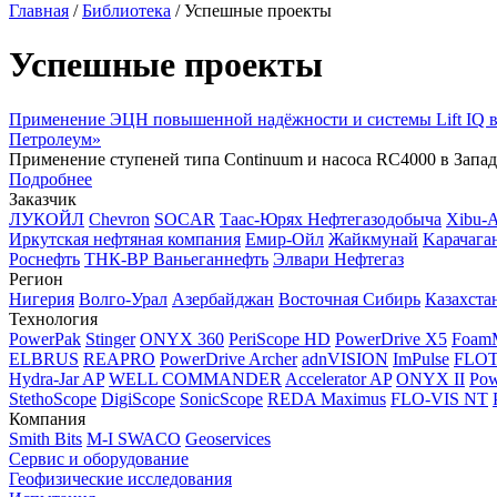
Главная
/
Библиотека
/
Успешные проекты
Успешные проекты
Применение ЭЦН повышенной надёжности и системы Lift IQ в
Петролеум»
Применение ступеней типа Continuum и насоса RC4000 в Запа
Подробнее
Заказчик
ЛУКОЙЛ
Chevron
SOCAR
Таас-Юрях Нефтегазодобыча
Xibu-
Иркутская нефтяная компания
Емир-Ойл
Жайкмунай
Kарачага
Роснефть
ТНК-ВР Ваньеганнефть
Элвари Нефтегаз
Регион
Нигерия
Волго-Урал
Азербайджан
Восточная Сибирь
Казахста
Технология
PowerPak
Stinger
ONYX 360
PeriScope HD
PowerDrive X5
Foam
ELBRUS
REAPRO
PowerDrive Archer
adnVISION
ImPulse
FLO
Hydra-Jar AP
WELL COMMANDER
Accelerator AP
ONYX II
Pow
StethoScope
DigiScope
SonicScope
REDA Maximus
FLO-VIS NT
Компания
Smith Bits
M-I SWACO
Geoservices
Сервис и оборудование
Геофизические исследования