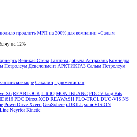
озволило продлить МРП на 300% для компании «Салым
бычу на 12%
орнефть
Великая Стена
Газпром добыча Астрахань
Комнедра
м Петролеум Девелопмент
АРКТИКГАЗ
Салым Петролеум
Балтийское море
Сахалин
Туркменистан
ve X6
REABLOCK
Lift IQ
MONTBLANC
PDC Viking Bits
Di616
PDC
Direct XCD
REAWASH
FLO-TROL
DUO-VIS NS
me
PowerDrive Xceed
GeoSphere
i-DRILL
sonicVISION
Line
Neyrfor
Kinetic