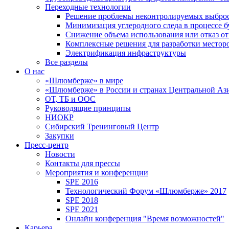
Переходные технологии
Решение проблемы неконтролируемых выбро
Минимизация углеродного следа в процессе б
Снижение объема использования или отказ от
Комплексные решения для разработки место
Электрификация инфраструктуры
Все разделы
О нас
«Шлюмберже» в мире
«Шлюмберже» в России и странах Центральной Аз
ОТ, ТБ и ООС
Руководящие принципы
НИОКР
Сибирский Тренинговый Центр
Закупки
Пресс-центр
Новости
Контакты для прессы
Мероприятия и конференции
SPE 2016
Технологический Форум «Шлюмберже» 2017
SPE 2018
SPE 2021
Онлайн конференция "Время возможностей"
Карьера