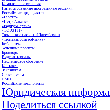
Комплексные решения
Интегрированные программные решения
Российские предприятия
«Геофит»
«ПетроАльянс»
«Радиус-Сервис»
«ТОЭЗ ГП»
Тюменские насосы «Шлюмберже»
«Тюменьпромгеофизика»
Библиотека
Успешные проекты
Брошюры
Видеоматериалы
Нефтегазовое обозрение
Контакты
Заказчикам
Соискателям
СМИ
Российские предприятия
Юридическая информа
Поделиться ссылкой