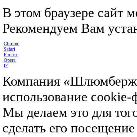
В этом браузере сайт 
Рекомендуем Вам устан
Chrome
Safari
Firefox
Opera
IE
Компания «Шлюмберже»
использование cookie-ф
Мы делаем это для тог
сделать его посещение