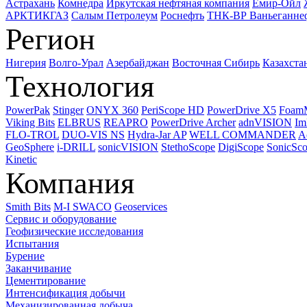
Астрахань
Комнедра
Иркутская нефтяная компания
Емир-Ойл
АРКТИКГАЗ
Салым Петролеум
Роснефть
ТНК-ВР Ваньеганне
Регион
Нигерия
Волго-Урал
Азербайджан
Восточная Сибирь
Казахста
Технология
PowerPak
Stinger
ONYX 360
PeriScope HD
PowerDrive X5
Foam
Viking Bits
ELBRUS
REAPRO
PowerDrive Archer
adnVISION
Im
FLO-TROL
DUO-VIS NS
Hydra-Jar AP
WELL COMMANDER
A
GeoSphere
i-DRILL
sonicVISION
StethoScope
DigiScope
SonicSc
Kinetic
Компания
Smith Bits
M-I SWACO
Geoservices
Сервис и оборудование
Геофизические исследования
Испытания
Бурение
Заканчивание
Цементирование
Интенсификация добычи
Механизированная добыча