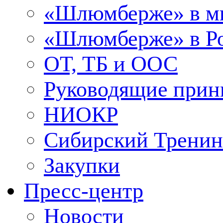
«Шлюмберже» в м
«Шлюмберже» в Ро
ОТ, ТБ и ООС
Руководящие при
НИОКР
Сибирский Тренин
Закупки
Пресс-центр
Новости