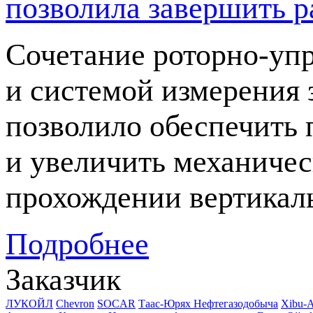
позволила завершить р
Сочетание
роторно-уп
и системой измерения 
позволило обеспечить 
и увеличить механичес
прохождении вертикал
Подробнее
Заказчик
ЛУКОЙЛ
Chevron
SOCAR
Таас-Юрях Нефтегазодобыча
Xibu-