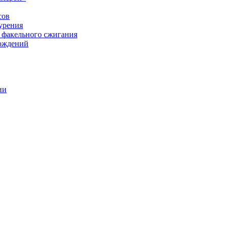
сов
урения
 факельного сжигания
рождений
ии