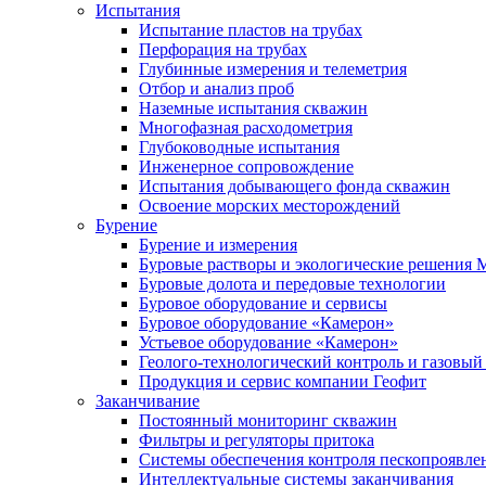
Испытания
Испытание пластов на трубах
Перфорация на трубах
Глубинные измерения и телеметрия
Отбор и анализ проб
Наземные испытания скважин
Многофазная расходометрия
Глубоководные испытания
Инженерное сопровождение
Испытания добывающего фонда скважин
Освоение морских месторождений
Бурение
Бурение и измерения
Буровые растворы и экологические решения
Буровые долота и передовые технологии
Буровое оборудование и сервисы
Буровое оборудование «Камерон»
Устьевое оборудование «Камерон»
Геолого-технологический контроль и газовый
Продукция и сервис компании Геофит
Заканчивание
Постоянный мониторинг скважин
Фильтры и регуляторы притока
Cистемы обеспечения контроля пескопроявле
Интеллектуальные системы заканчивания