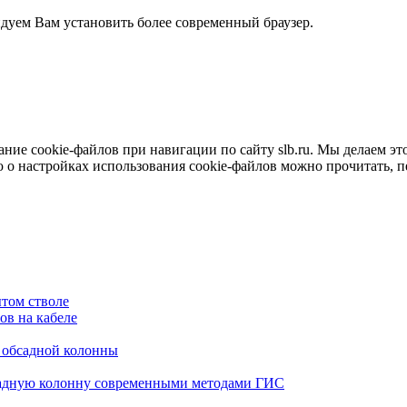
ндуем Вам установить более современный браузер.
е cookie-файлов при навигации по сайту slb.ru. Мы делаем это 
о настройках использования cookie-файлов можно прочитать, 
том стволе
в на кабеле
я обсадной колонны
садную колонну современными методами ГИС