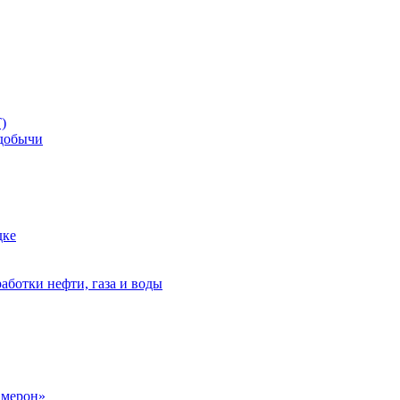
)
добычи
дке
аботки нефти, газа и воды
амерон»