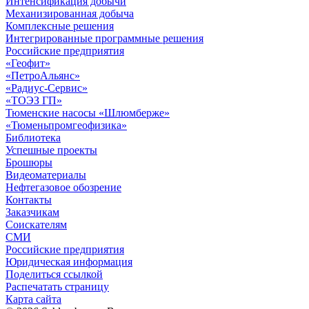
Интенсификация добычи
Механизированная добыча
Комплексные решения
Интегрированные программные решения
Российские предприятия
«Геофит»
«ПетроАльянс»
«Радиус-Сервис»
«ТОЭЗ ГП»
Тюменские насосы «Шлюмберже»
«Тюменьпромгеофизика»
Библиотека
Успешные проекты
Брошюры
Видеоматериалы
Нефтегазовое обозрение
Контакты
Заказчикам
Соискателям
СМИ
Российские предприятия
Юридическая информация
Поделиться ссылкой
Распечатать страницу
Карта сайта