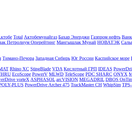
Актобе
Total
Актобемунайгаз
Бахар Энерджи
Газпром нефть
Ванк
нак Петролиум Оперейтинг
Мангышлак Мунай
НОВАТЭК
Салы
н
Тимано-Печора
Западная Сибирь
Юг России
Каспийское море
MAT
Rhino XC
StingBlade
VDA
Кислотный ГРП
IDEAS
PowerDri
THRU
EcoScope
PowerV
MLWD
TeleScope
PDC SHARC
ONYX
M
erDrive vorteX
ASPHASOL
arcVISION
MEGADRIL
DBOS OnTi
POLY-PLUS
PowerDrive Archer 475
TrackMaster CH
WhipSim
TPS-