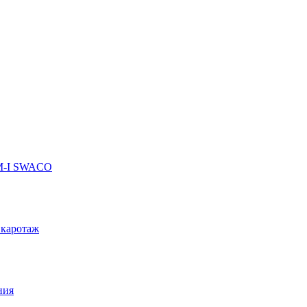
 M-I SWACO
 каротаж
ния