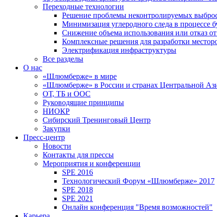
Переходные технологии
Решение проблемы неконтролируемых выбро
Минимизация углеродного следа в процессе б
Снижение объема использования или отказ от
Комплексные решения для разработки место
Электрификация инфраструктуры
Все разделы
О нас
«Шлюмберже» в мире
«Шлюмберже» в России и странах Центральной Аз
ОТ, ТБ и ООС
Руководящие принципы
НИОКР
Сибирский Тренинговый Центр
Закупки
Пресс-центр
Новости
Контакты для прессы
Мероприятия и конференции
SPE 2016
Технологический Форум «Шлюмберже» 2017
SPE 2018
SPE 2021
Онлайн конференция "Время возможностей"
Карьера