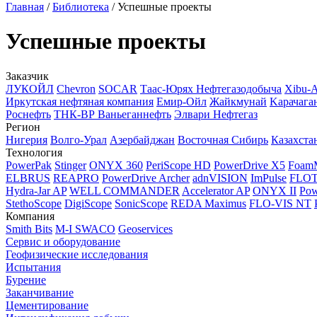
Главная
/
Библиотека
/
Успешные проекты
Успешные проекты
Заказчик
ЛУКОЙЛ
Chevron
SOCAR
Таас-Юрях Нефтегазодобыча
Xibu-
Иркутская нефтяная компания
Емир-Ойл
Жайкмунай
Kарачага
Роснефть
ТНК-ВР Ваньеганнефть
Элвари Нефтегаз
Регион
Нигерия
Волго-Урал
Азербайджан
Восточная Сибирь
Казахста
Технология
PowerPak
Stinger
ONYX 360
PeriScope HD
PowerDrive X5
Foam
ELBRUS
REAPRO
PowerDrive Archer
adnVISION
ImPulse
FLO
Hydra-Jar AP
WELL COMMANDER
Accelerator AP
ONYX II
Pow
StethoScope
DigiScope
SonicScope
REDA Maximus
FLO-VIS NT
Компания
Smith Bits
M-I SWACO
Geoservices
Сервис и оборудование
Геофизические исследования
Испытания
Бурение
Заканчивание
Цементирование