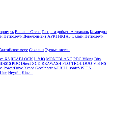
орнефть
Великая Стена
Газпром добыча Астрахань
Комнедра
м Петролеум Девелопмент
АРКТИКГАЗ
Салым Петролеум
Балтийское море
Сахалин
Туркменистан
ve X6
REABLOCK
Lift IQ
MONTBLANC
PDC Viking Bits
Di616
PDC
Direct XCD
REAWASH
FLO-TROL
DUO-VIS NS
me
PowerDrive Xceed
GeoSphere
i-DRILL
sonicVISION
Line
Neyrfor
Kinetic