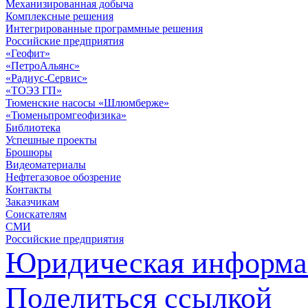
Механизированная добыча
Комплексные решения
Интегрированные программные решения
Российские предприятия
«Геофит»
«ПетроАльянс»
«Радиус-Сервис»
«ТОЭЗ ГП»
Тюменские насосы «Шлюмберже»
«Тюменьпромгеофизика»
Библиотека
Успешные проекты
Брошюры
Видеоматериалы
Нефтегазовое обозрение
Контакты
Заказчикам
Соискателям
СМИ
Российские предприятия
Юридическая информа
Поделиться ссылкой