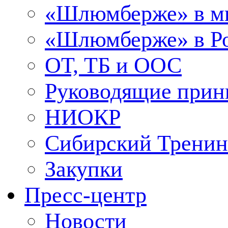
«Шлюмберже» в м
«Шлюмберже» в Ро
ОТ, ТБ и ООС
Руководящие при
НИОКР
Сибирский Тренин
Закупки
Пресс-центр
Новости