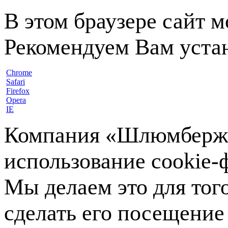
В этом браузере сайт 
Рекомендуем Вам устан
Chrome
Safari
Firefox
Opera
IE
Компания «Шлюмберже»
использование cookie-ф
Мы делаем это для тог
сделать его посещение