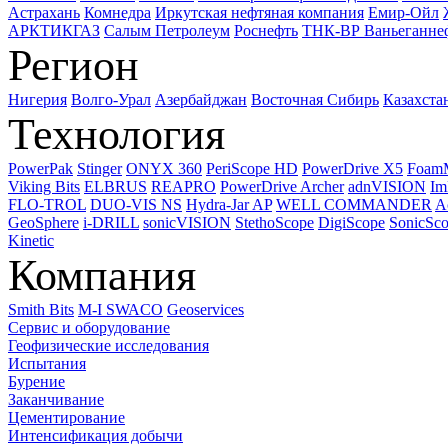
Астрахань
Комнедра
Иркутская нефтяная компания
Емир-Ойл
АРКТИКГАЗ
Салым Петролеум
Роснефть
ТНК-ВР Ваньеганне
Регион
Нигерия
Волго-Урал
Азербайджан
Восточная Сибирь
Казахста
Технология
PowerPak
Stinger
ONYX 360
PeriScope HD
PowerDrive X5
Foam
Viking Bits
ELBRUS
REAPRO
PowerDrive Archer
adnVISION
Im
FLO-TROL
DUO-VIS NS
Hydra-Jar AP
WELL COMMANDER
A
GeoSphere
i-DRILL
sonicVISION
StethoScope
DigiScope
SonicSc
Kinetic
Компания
Smith Bits
M-I SWACO
Geoservices
Сервис и оборудование
Геофизические исследования
Испытания
Бурение
Заканчивание
Цементирование
Интенсификация добычи