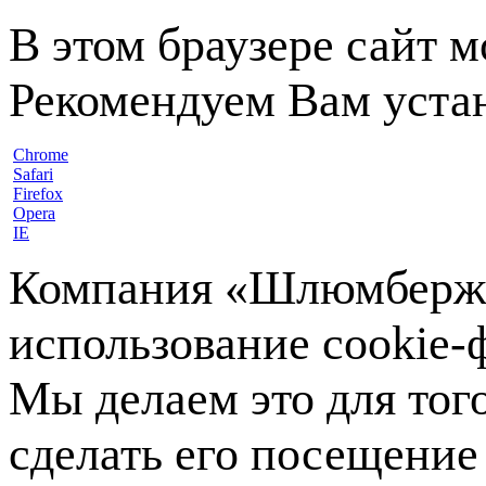
В этом браузере сайт 
Рекомендуем Вам устан
Chrome
Safari
Firefox
Opera
IE
Компания «Шлюмберже»
использование cookie-ф
Мы делаем это для тог
сделать его посещение