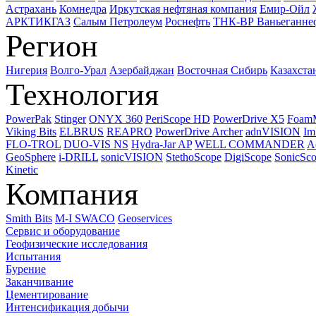
Астрахань
Комнедра
Иркутская нефтяная компания
Емир-Ойл
АРКТИКГАЗ
Салым Петролеум
Роснефть
ТНК-ВР Ваньеганне
Регион
Нигерия
Волго-Урал
Азербайджан
Восточная Сибирь
Казахста
Технология
PowerPak
Stinger
ONYX 360
PeriScope HD
PowerDrive X5
Foam
Viking Bits
ELBRUS
REAPRO
PowerDrive Archer
adnVISION
Im
FLO-TROL
DUO-VIS NS
Hydra-Jar AP
WELL COMMANDER
A
GeoSphere
i-DRILL
sonicVISION
StethoScope
DigiScope
SonicSc
Kinetic
Компания
Smith Bits
M-I SWACO
Geoservices
Сервис и оборудование
Геофизические исследования
Испытания
Бурение
Заканчивание
Цементирование
Интенсификация добычи