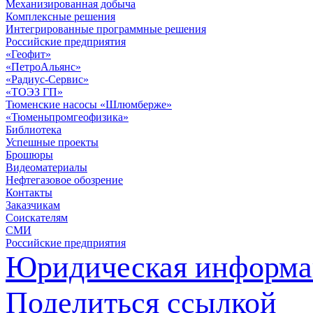
Механизированная добыча
Комплексные решения
Интегрированные программные решения
Российские предприятия
«Геофит»
«ПетроАльянс»
«Радиус-Сервис»
«ТОЭЗ ГП»
Тюменские насосы «Шлюмберже»
«Тюменьпромгеофизика»
Библиотека
Успешные проекты
Брошюры
Видеоматериалы
Нефтегазовое обозрение
Контакты
Заказчикам
Соискателям
СМИ
Российские предприятия
Юридическая информа
Поделиться ссылкой