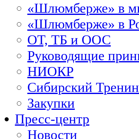
«Шлюмберже» в м
«Шлюмберже» в Ро
ОТ, ТБ и ООС
Руководящие при
НИОКР
Сибирский Тренин
Закупки
Пресс-центр
Новости