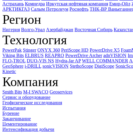
Астрахань
Комнедра
Иркутская нефтяная компания
Емир-Ойл
АРКТИКГАЗ
Салым Петролеум
Роснефть
ТНК-ВР Ваньеганне
Регион
Нигерия
Волго-Урал
Азербайджан
Восточная Сибирь
Казахста
Технология
PowerPak
Stinger
ONYX 360
PeriScope HD
PowerDrive X5
Foam
Viking Bits
ELBRUS
REAPRO
PowerDrive Archer
adnVISION
Im
FLO-TROL
DUO-VIS NS
Hydra-Jar AP
WELL COMMANDER
A
GeoSphere
i-DRILL
sonicVISION
StethoScope
DigiScope
SonicSc
Kinetic
Компания
Smith Bits
M-I SWACO
Geoservices
Сервис и оборудование
Геофизические исследования
Испытания
Бурение
Заканчивание
Цементирование
Интенсификация добычи