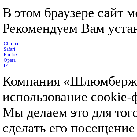
В этом браузере сайт 
Рекомендуем Вам устан
Chrome
Safari
Firefox
Opera
IE
Компания «Шлюмберже»
использование cookie-ф
Мы делаем это для тог
сделать его посещение