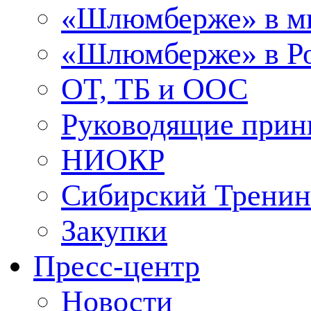
«Шлюмберже» в м
«Шлюмберже» в Ро
ОТ, ТБ и ООС
Руководящие при
НИОКР
Сибирский Тренин
Закупки
Пресс-центр
Новости