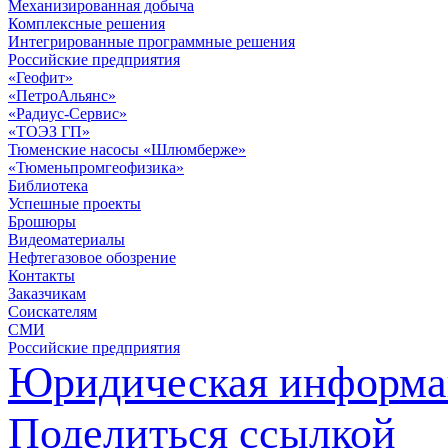
Механизированная добыча
Комплексные решения
Интегрированные программные решения
Российские предприятия
«Геофит»
«ПетроАльянс»
«Радиус-Сервис»
«ТОЭЗ ГП»
Тюменские насосы «Шлюмберже»
«Тюменьпромгеофизика»
Библиотека
Успешные проекты
Брошюры
Видеоматериалы
Нефтегазовое обозрение
Контакты
Заказчикам
Соискателям
СМИ
Российские предприятия
Юридическая информа
Поделиться ссылкой