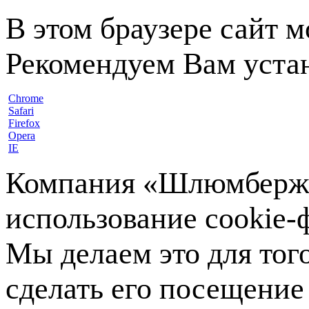
В этом браузере сайт 
Рекомендуем Вам устан
Chrome
Safari
Firefox
Opera
IE
Компания «Шлюмберже»
использование cookie-ф
Мы делаем это для тог
сделать его посещение