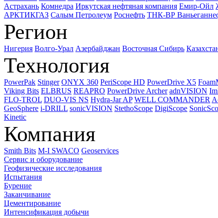
Астрахань
Комнедра
Иркутская нефтяная компания
Емир-Ойл
АРКТИКГАЗ
Салым Петролеум
Роснефть
ТНК-ВР Ваньеганне
Регион
Нигерия
Волго-Урал
Азербайджан
Восточная Сибирь
Казахста
Технология
PowerPak
Stinger
ONYX 360
PeriScope HD
PowerDrive X5
Foam
Viking Bits
ELBRUS
REAPRO
PowerDrive Archer
adnVISION
Im
FLO-TROL
DUO-VIS NS
Hydra-Jar AP
WELL COMMANDER
A
GeoSphere
i-DRILL
sonicVISION
StethoScope
DigiScope
SonicSc
Kinetic
Компания
Smith Bits
M-I SWACO
Geoservices
Сервис и оборудование
Геофизические исследования
Испытания
Бурение
Заканчивание
Цементирование
Интенсификация добычи