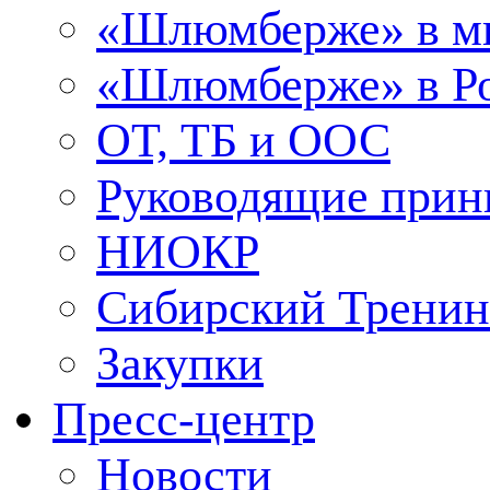
«Шлюмберже» в м
«Шлюмберже» в Ро
ОТ, ТБ и ООС
Руководящие при
НИОКР
Сибирский Тренин
Закупки
Пресс-центр
Новости