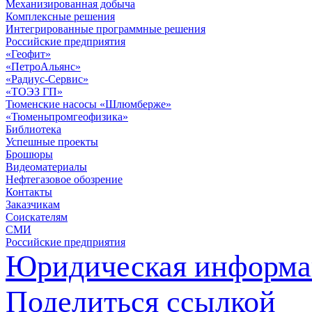
Механизированная добыча
Комплексные решения
Интегрированные программные решения
Российские предприятия
«Геофит»
«ПетроАльянс»
«Радиус-Сервис»
«ТОЭЗ ГП»
Тюменские насосы «Шлюмберже»
«Тюменьпромгеофизика»
Библиотека
Успешные проекты
Брошюры
Видеоматериалы
Нефтегазовое обозрение
Контакты
Заказчикам
Соискателям
СМИ
Российские предприятия
Юридическая информа
Поделиться ссылкой