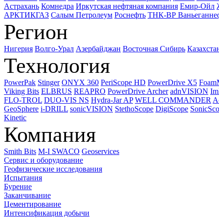
Астрахань
Комнедра
Иркутская нефтяная компания
Емир-Ойл
АРКТИКГАЗ
Салым Петролеум
Роснефть
ТНК-ВР Ваньеганне
Регион
Нигерия
Волго-Урал
Азербайджан
Восточная Сибирь
Казахста
Технология
PowerPak
Stinger
ONYX 360
PeriScope HD
PowerDrive X5
Foam
Viking Bits
ELBRUS
REAPRO
PowerDrive Archer
adnVISION
Im
FLO-TROL
DUO-VIS NS
Hydra-Jar AP
WELL COMMANDER
A
GeoSphere
i-DRILL
sonicVISION
StethoScope
DigiScope
SonicSc
Kinetic
Компания
Smith Bits
M-I SWACO
Geoservices
Сервис и оборудование
Геофизические исследования
Испытания
Бурение
Заканчивание
Цементирование
Интенсификация добычи