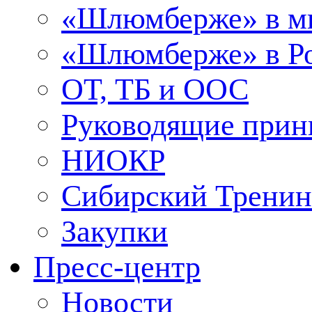
«Шлюмберже» в м
«Шлюмберже» в Ро
ОТ, ТБ и ООС
Руководящие при
НИОКР
Сибирский Тренин
Закупки
Пресс-центр
Новости