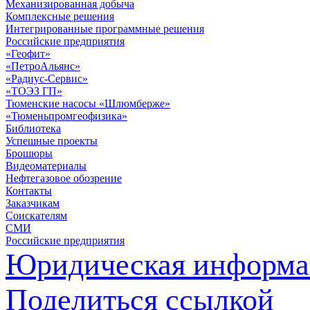
Механизированная добыча
Комплексные решения
Интегрированные программные решения
Российские предприятия
«Геофит»
«ПетроАльянс»
«Радиус-Сервис»
«ТОЭЗ ГП»
Тюменские насосы «Шлюмберже»
«Тюменьпромгеофизика»
Библиотека
Успешные проекты
Брошюры
Видеоматериалы
Нефтегазовое обозрение
Контакты
Заказчикам
Соискателям
СМИ
Российские предприятия
Юридическая информа
Поделиться ссылкой