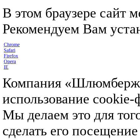
В этом браузере сайт 
Рекомендуем Вам устан
Chrome
Safari
Firefox
Opera
IE
Компания «Шлюмберже»
использование cookie-ф
Мы делаем это для тог
сделать его посещение