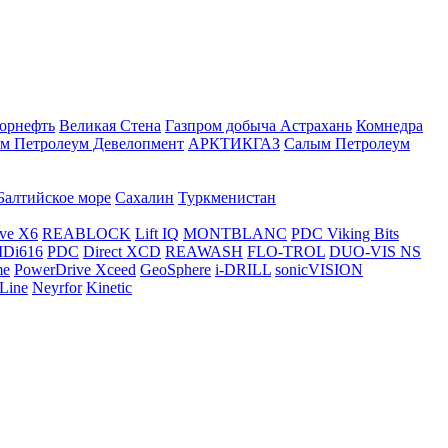
орнефть
Великая Стена
Газпром добыча Астрахань
Комнедра
м Петролеум Девелопмент
АРКТИКГАЗ
Салым Петролеум
Балтийское море
Сахалин
Туркменистан
ve X6
REABLOCK
Lift IQ
MONTBLANC
PDC Viking Bits
Di616
PDC
Direct XCD
REAWASH
FLO-TROL
DUO-VIS NS
me
PowerDrive Xceed
GeoSphere
i-DRILL
sonicVISION
Line
Neyrfor
Kinetic