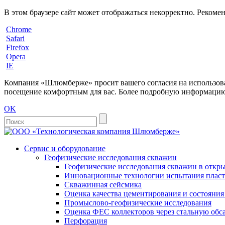
В этом браузере сайт может отображаться некорректно. Рекоме
Chrome
Safari
Firefox
Opera
IE
Компания «Шлюмберже» просит вашего согласия на использовани
посещение комфортным для вас. Более подробную информацию 
OK
Сервис и оборудование
Геофизические исследования скважин
Геофизические исследования скважин в откры
Инновационные технологии испытания пласто
Скважинная сейсмика
Оценка качества цементирования и состояни
Промыслово-геофизические исследования
Оценка ФЕС коллекторов через стальную об
Перфорация