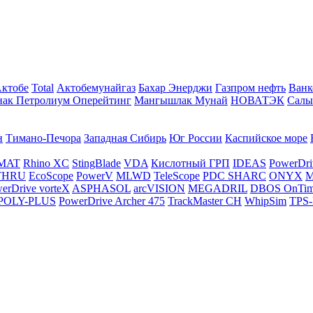
Актобе
Total
Актобемунайгаз
Бахар Энерджи
Газпром нефть
Ванк
нак Петролиум Оперейтинг
Мангышлак Мунай
НОВАТЭК
Салы
н
Тимано-Печора
Западная Сибирь
Юг России
Каспийское море
MAT
Rhino XC
StingBlade
VDA
Кислотный ГРП
IDEAS
PowerDri
THRU
EcoScope
PowerV
MLWD
TeleScope
PDC SHARC
ONYX
M
erDrive vorteX
ASPHASOL
arcVISION
MEGADRIL
DBOS OnTi
POLY-PLUS
PowerDrive Archer 475
TrackMaster CH
WhipSim
TPS-