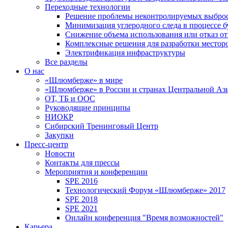
Переходные технологии
Решение проблемы неконтролируемых выбро
Минимизация углеродного следа в процессе б
Снижение объема использования или отказ от
Комплексные решения для разработки место
Электрификация инфраструктуры
Все разделы
О нас
«Шлюмберже» в мире
«Шлюмберже» в России и странах Центральной Аз
ОТ, ТБ и ООС
Руководящие принципы
НИОКР
Сибирский Тренинговый Центр
Закупки
Пресс-центр
Новости
Контакты для прессы
Мероприятия и конференции
SPE 2016
Технологический Форум «Шлюмберже» 2017
SPE 2018
SPE 2021
Онлайн конференция "Время возможностей"
Карьера