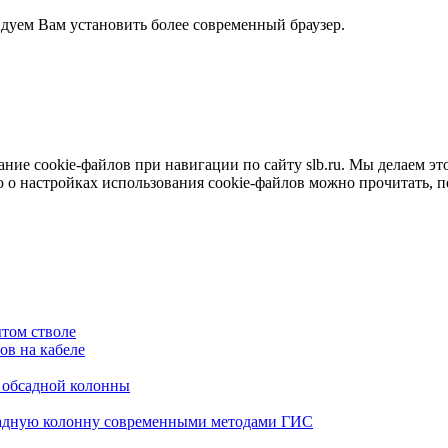
ндуем Вам установить более современный браузер.
е cookie-файлов при навигации по сайту slb.ru. Мы делаем это 
о настройках использования cookie-файлов можно прочитать, 
том стволе
в на кабеле
я обсадной колонны
садную колонну современными методами ГИС