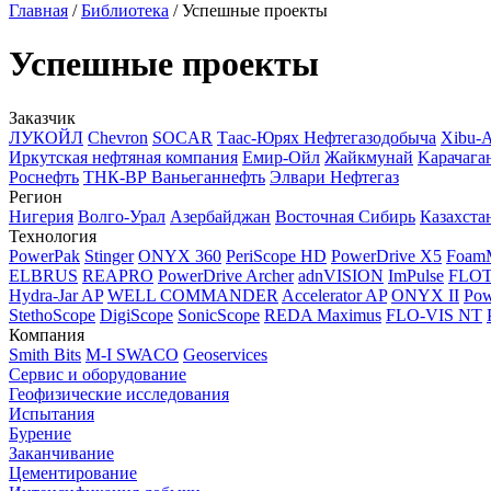
Главная
/
Библиотека
/
Успешные проекты
Успешные проекты
Заказчик
ЛУКОЙЛ
Chevron
SOCAR
Таас-Юрях Нефтегазодобыча
Xibu-
Иркутская нефтяная компания
Емир-Ойл
Жайкмунай
Kарачага
Роснефть
ТНК-ВР Ваньеганнефть
Элвари Нефтегаз
Регион
Нигерия
Волго-Урал
Азербайджан
Восточная Сибирь
Казахста
Технология
PowerPak
Stinger
ONYX 360
PeriScope HD
PowerDrive X5
Foam
ELBRUS
REAPRO
PowerDrive Archer
adnVISION
ImPulse
FLO
Hydra-Jar AP
WELL COMMANDER
Accelerator AP
ONYX II
Pow
StethoScope
DigiScope
SonicScope
REDA Maximus
FLO-VIS NT
Компания
Smith Bits
M-I SWACO
Geoservices
Сервис и оборудование
Геофизические исследования
Испытания
Бурение
Заканчивание
Цементирование