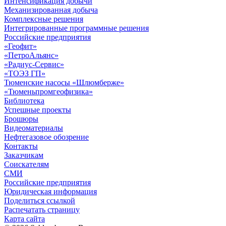
Интенсификация добычи
Механизированная добыча
Комплексные решения
Интегрированные программные решения
Российские предприятия
«Геофит»
«ПетроАльянс»
«Радиус-Сервис»
«ТОЭЗ ГП»
Тюменские насосы «Шлюмберже»
«Тюменьпромгеофизика»
Библиотека
Успешные проекты
Брошюры
Видеоматериалы
Нефтегазовое обозрение
Контакты
Заказчикам
Соискателям
СМИ
Российские предприятия
Юридическая информация
Поделиться ссылкой
Распечатать страницу
Карта сайта