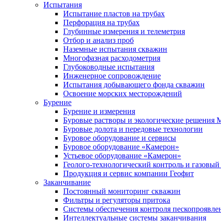
Испытания
Испытание пластов на трубах
Перфорация на трубах
Глубинные измерения и телеметрия
Отбор и анализ проб
Наземные испытания скважин
Многофазная расходометрия
Глубоководные испытания
Инженерное сопровождение
Испытания добывающего фонда скважин
Освоение морских месторождений
Бурение
Бурение и измерения
Буровые растворы и экологические решения
Буровые долота и передовые технологии
Буровое оборудование и сервисы
Буровое оборудование «Камерон»
Устьевое оборудование «Камерон»
Геолого-технологический контроль и газовый
Продукция и сервис компании Геофит
Заканчивание
Постоянный мониторинг скважин
Фильтры и регуляторы притока
Cистемы обеспечения контроля пескопроявле
Интеллектуальные системы заканчивания