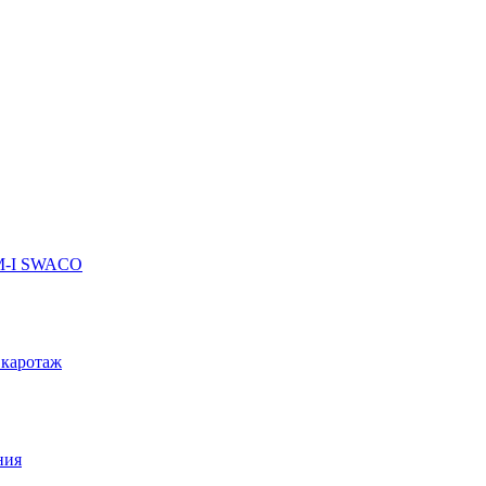
 M-I SWACO
 каротаж
ния