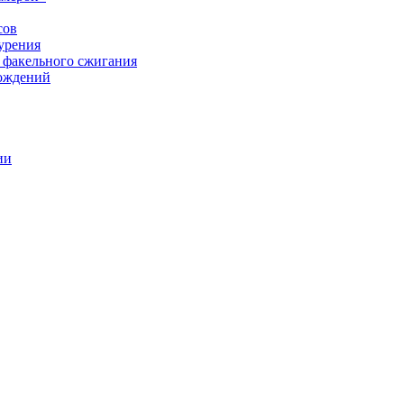
сов
урения
 факельного сжигания
рождений
ии