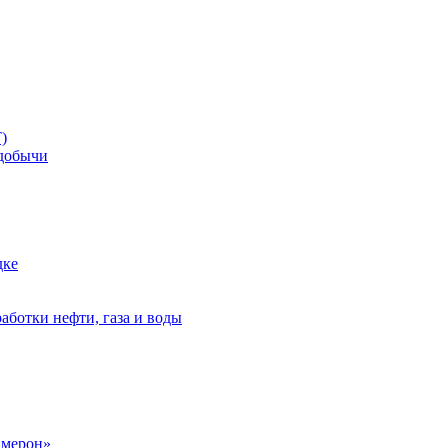
)
добычи
дке
аботки нефти, газа и воды
амерон»