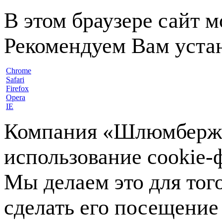
В этом браузере сайт 
Рекомендуем Вам устан
Chrome
Safari
Firefox
Opera
IE
Компания «Шлюмберже»
использование cookie-ф
Мы делаем это для тог
сделать его посещение