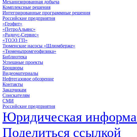
Механизированная добыча
Комплексные решения
Интегрированные программные решения
Российские предприятия
«Геофит»
«ПетроАльянс»
«Радиус-Сервис»
«ТОЭЗ ГП»
Тюменские насосы «Шлюмберже»
«Тюменьпромгеофизика»
Библиотека
Успешные проекты
Брошюры
Видеоматериалы
Нефтегазовое обозрение
Контакты
Заказчикам
Соискателям
СМИ
Российские предприятия
Юридическая информа
Поделиться ссылкой