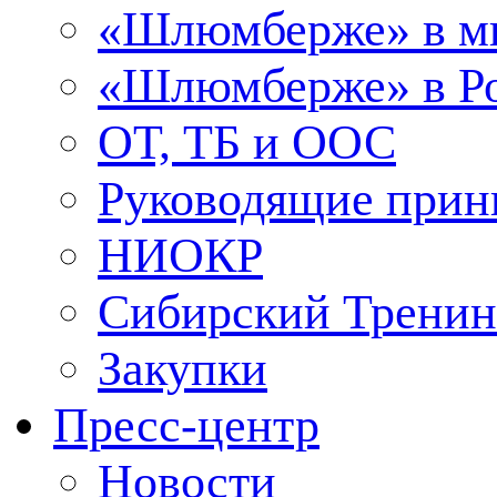
«Шлюмберже» в м
«Шлюмберже» в Ро
ОТ, ТБ и ООС
Руководящие при
НИОКР
Сибирский Тренин
Закупки
Пресс-центр
Новости