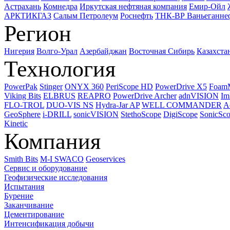
Астрахань
Комнедра
Иркутская нефтяная компания
Емир-Ойл
АРКТИКГАЗ
Салым Петролеум
Роснефть
ТНК-ВР Ваньеганне
Регион
Нигерия
Волго-Урал
Азербайджан
Восточная Сибирь
Казахста
Технология
PowerPak
Stinger
ONYX 360
PeriScope HD
PowerDrive X5
Foam
Viking Bits
ELBRUS
REAPRO
PowerDrive Archer
adnVISION
Im
FLO-TROL
DUO-VIS NS
Hydra-Jar AP
WELL COMMANDER
A
GeoSphere
i-DRILL
sonicVISION
StethoScope
DigiScope
SonicSc
Kinetic
Компания
Smith Bits
M-I SWACO
Geoservices
Сервис и оборудование
Геофизические исследования
Испытания
Бурение
Заканчивание
Цементирование
Интенсификация добычи