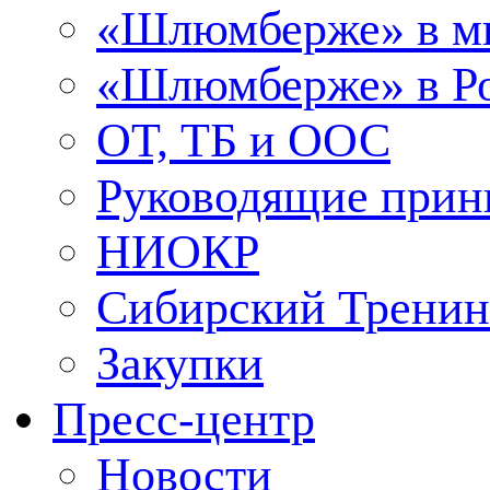
«Шлюмберже» в м
«Шлюмберже» в Ро
ОТ, ТБ и ООС
Руководящие при
НИОКР
Сибирский Тренин
Закупки
Пресс-центр
Новости