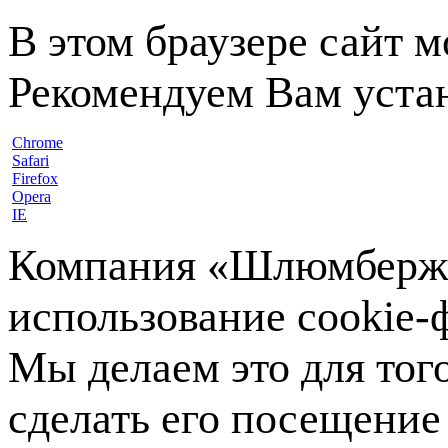
В этом браузере сайт 
Рекомендуем Вам устан
Chrome
Safari
Firefox
Opera
IE
Компания «Шлюмберже»
использование cookie-ф
Мы делаем это для тог
сделать его посещение