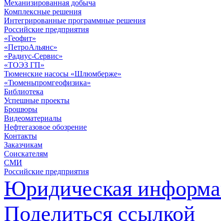
Механизированная добыча
Комплексные решения
Интегрированные программные решения
Российские предприятия
«Геофит»
«ПетроАльянс»
«Радиус-Сервис»
«ТОЭЗ ГП»
Тюменские насосы «Шлюмберже»
«Тюменьпромгеофизика»
Библиотека
Успешные проекты
Брошюры
Видеоматериалы
Нефтегазовое обозрение
Контакты
Заказчикам
Соискателям
СМИ
Российские предприятия
Юридическая информа
Поделиться ссылкой