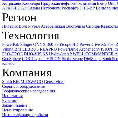
Астрахань
Комнедра
Иркутская нефтяная компания
Емир-Ойл
АРКТИКГАЗ
Салым Петролеум
Роснефть
ТНК-ВР Ваньеганне
Регион
Нигерия
Волго-Урал
Азербайджан
Восточная Сибирь
Казахста
Технология
PowerPak
Stinger
ONYX 360
PeriScope HD
PowerDrive X5
Foam
Viking Bits
ELBRUS
REAPRO
PowerDrive Archer
adnVISION
Im
FLO-TROL
DUO-VIS NS
Hydra-Jar AP
WELL COMMANDER
A
GeoSphere
i-DRILL
sonicVISION
StethoScope
DigiScope
SonicSc
Kinetic
Компания
Smith Bits
M-I SWACO
Geoservices
Сервис и оборудование
Геофизические исследования
Испытания
Бурение
Заканчивание
Цементирование
Интенсификация добычи