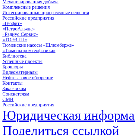
Механизированная добыча
Комплексные решения
Интегрированные программные решения
Российские предприятия
«Геофит»
«ПетроАльянс»
«Радиус-Сервис»
«ТОЭЗ ГП»
Тюменские насосы «Шлюмберже»
«Тюменьпромгеофизика»
Библиотека
Успешные проекты
Брошюры
Видеоматериалы
Нефтегазовое обозрение
Контакты
Заказчикам
Соискателям
СМИ
Российские предприятия
Юридическая информа
Поделиться ссылкой