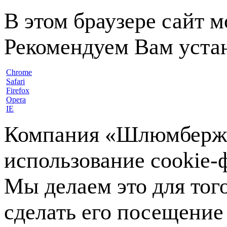
В этом браузере сайт 
Рекомендуем Вам устан
Chrome
Safari
Firefox
Opera
IE
Компания «Шлюмберже»
использование cookie-ф
Мы делаем это для тог
сделать его посещение