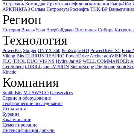
Астрахань
Комнедра
Иркутская нефтяная компания
Емир-Ойл
АРКТИКГАЗ
Салым Петролеум
Роснефть
ТНК-ВР Ваньеганне
Регион
Нигерия
Волго-Урал
Азербайджан
Восточная Сибирь
Казахста
Технология
PowerPak
Stinger
ONYX 360
PeriScope HD
PowerDrive X5
Foam
Viking Bits
ELBRUS
REAPRO
PowerDrive Archer
adnVISION
Im
FLO-TROL
DUO-VIS NS
Hydra-Jar AP
WELL COMMANDER
A
GeoSphere
i-DRILL
sonicVISION
StethoScope
DigiScope
SonicSc
Kinetic
Компания
Smith Bits
M-I SWACO
Geoservices
Сервис и оборудование
Геофизические исследования
Испытания
Бурение
Заканчивание
Цементирование
Интенсификация добычи