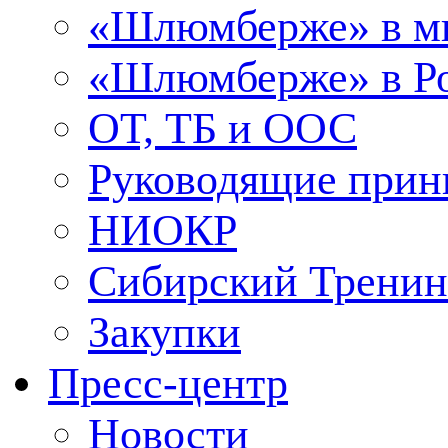
«Шлюмберже» в м
«Шлюмберже» в Ро
ОТ, ТБ и ООС
Руководящие при
НИОКР
Сибирский Тренин
Закупки
Пресс-центр
Новости