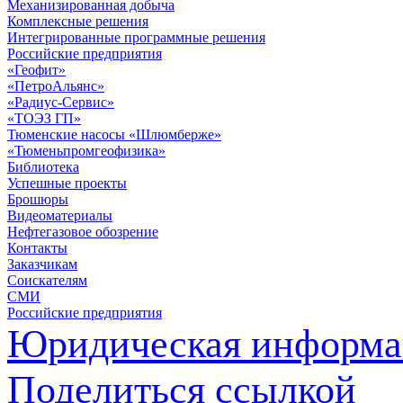
Механизированная добыча
Комплексные решения
Интегрированные программные решения
Российские предприятия
«Геофит»
«ПетроАльянс»
«Радиус-Сервис»
«ТОЭЗ ГП»
Тюменские насосы «Шлюмберже»
«Тюменьпромгеофизика»
Библиотека
Успешные проекты
Брошюры
Видеоматериалы
Нефтегазовое обозрение
Контакты
Заказчикам
Соискателям
СМИ
Российские предприятия
Юридическая информа
Поделиться ссылкой