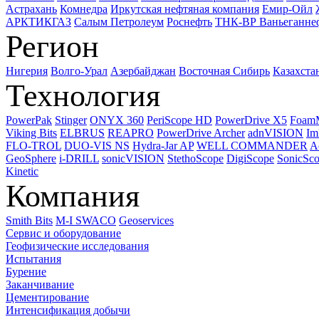
Астрахань
Комнедра
Иркутская нефтяная компания
Емир-Ойл
АРКТИКГАЗ
Салым Петролеум
Роснефть
ТНК-ВР Ваньеганне
Регион
Нигерия
Волго-Урал
Азербайджан
Восточная Сибирь
Казахста
Технология
PowerPak
Stinger
ONYX 360
PeriScope HD
PowerDrive X5
Foam
Viking Bits
ELBRUS
REAPRO
PowerDrive Archer
adnVISION
Im
FLO-TROL
DUO-VIS NS
Hydra-Jar AP
WELL COMMANDER
A
GeoSphere
i-DRILL
sonicVISION
StethoScope
DigiScope
SonicSc
Kinetic
Компания
Smith Bits
M-I SWACO
Geoservices
Сервис и оборудование
Геофизические исследования
Испытания
Бурение
Заканчивание
Цементирование
Интенсификация добычи