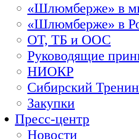
«Шлюмберже» в м
«Шлюмберже» в Ро
ОТ, ТБ и ООС
Руководящие при
НИОКР
Сибирский Тренин
Закупки
Пресс-центр
Новости