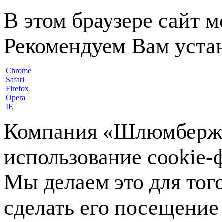
В этом браузере сайт 
Рекомендуем Вам устан
Chrome
Safari
Firefox
Opera
IE
Компания «Шлюмберже»
использование cookie-ф
Мы делаем это для тог
сделать его посещение