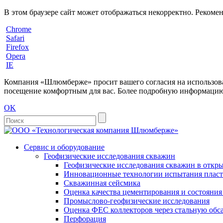
В этом браузере сайт может отображаться некорректно. Рекоме
Chrome
Safari
Firefox
Opera
IE
Компания «Шлюмберже» просит вашего согласия на использовани
посещение комфортным для вас. Более подробную информацию 
OK
Сервис и оборудование
Геофизические исследования скважин
Геофизические исследования скважин в откры
Инновационные технологии испытания пласто
Скважинная сейсмика
Оценка качества цементирования и состояни
Промыслово-геофизические исследования
Оценка ФЕС коллекторов через стальную об
Перфорация