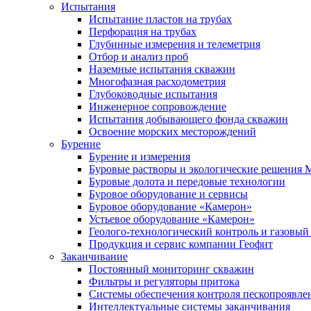
Испытания
Испытание пластов на трубах
Перфорация на трубах
Глубинные измерения и телеметрия
Отбор и анализ проб
Наземные испытания скважин
Многофазная расходометрия
Глубоководные испытания
Инженерное сопровождение
Испытания добывающего фонда скважин
Освоение морских месторождений
Бурение
Бурение и измерения
Буровые растворы и экологические решения
Буровые долота и передовые технологии
Буровое оборудование и сервисы
Буровое оборудование «Камерон»
Устьевое оборудование «Камерон»
Геолого-технологический контроль и газовый
Продукция и сервис компании Геофит
Заканчивание
Постоянный мониторинг скважин
Фильтры и регуляторы притока
Cистемы обеспечения контроля пескопроявле
Интеллектуальные системы заканчивания