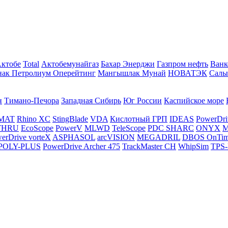
Актобе
Total
Актобемунайгаз
Бахар Энерджи
Газпром нефть
Ванк
нак Петролиум Оперейтинг
Мангышлак Мунай
НОВАТЭК
Салы
н
Тимано-Печора
Западная Сибирь
Юг России
Каспийское море
MAT
Rhino XC
StingBlade
VDA
Кислотный ГРП
IDEAS
PowerDri
THRU
EcoScope
PowerV
MLWD
TeleScope
PDC SHARC
ONYX
M
erDrive vorteX
ASPHASOL
arcVISION
MEGADRIL
DBOS OnTi
POLY-PLUS
PowerDrive Archer 475
TrackMaster CH
WhipSim
TPS-