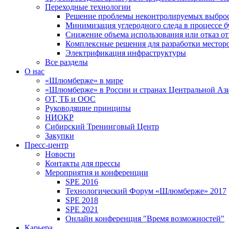
Переходные технологии
Решение проблемы неконтролируемых выбро
Минимизация углеродного следа в процессе б
Снижение объема использования или отказ от
Комплексные решения для разработки место
Электрификация инфраструктуры
Все разделы
О нас
«Шлюмберже» в мире
«Шлюмберже» в России и странах Центральной Аз
ОТ, ТБ и ООС
Руководящие принципы
НИОКР
Сибирский Тренинговый Центр
Закупки
Пресс-центр
Новости
Контакты для прессы
Мероприятия и конференции
SPE 2016
Технологический Форум «Шлюмберже» 2017
SPE 2018
SPE 2021
Онлайн конференция "Время возможностей"
Карьера