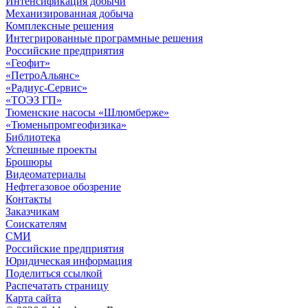
Интенсификация добычи
Механизированная добыча
Комплексные решения
Интегрированные программные решения
Российские предприятия
«Геофит»
«ПетроАльянс»
«Радиус-Сервис»
«ТОЭЗ ГП»
Тюменские насосы «Шлюмберже»
«Тюменьпромгеофизика»
Библиотека
Успешные проекты
Брошюры
Видеоматериалы
Нефтегазовое обозрение
Контакты
Заказчикам
Соискателям
СМИ
Российские предприятия
Юридическая информация
Поделиться ссылкой
Распечатать страницу
Карта сайта