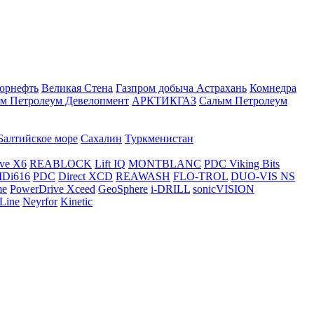
орнефть
Великая Стена
Газпром добыча Астрахань
Комнедра
м Петролеум Девелопмент
АРКТИКГАЗ
Салым Петролеум
Балтийское море
Сахалин
Туркменистан
ve X6
REABLOCK
Lift IQ
MONTBLANC
PDC Viking Bits
Di616
PDC
Direct XCD
REAWASH
FLO-TROL
DUO-VIS NS
me
PowerDrive Xceed
GeoSphere
i-DRILL
sonicVISION
Line
Neyrfor
Kinetic