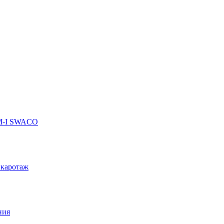
 M-I SWACO
 каротаж
ния