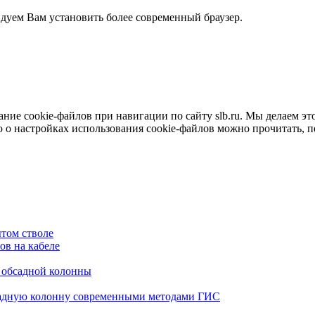
ндуем Вам установить более современный браузер.
е cookie-файлов при навигации по сайту slb.ru. Мы делаем это 
о настройках использования cookie-файлов можно прочитать, 
том стволе
в на кабеле
я обсадной колонны
садную колонну современными методами ГИС