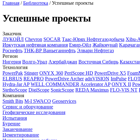
Главная
/
Библиотека
/
Успешные проекты
Успешные проекты
Заказчик
ЛУКОЙЛ
Chevron
SOCAR
Таас-Юрях Нефтегазодобыча
Xibu-
Иркутская нефтяная компания
Емир-Ойл
Жайкмунай
Kарачага
Роснефть
ТНК-ВР Ваньеганнефть
Элвари Нефтегаз
Регион
Нигерия
Волго-Урал
Азербайджан
Восточная Сибирь
Казахста
Технология
PowerPak
Stinger
ONYX 360
PeriScope HD
PowerDrive X5
Foam
ELBRUS
REAPRO
PowerDrive Archer
adnVISION
ImPulse
FLO
Hydra-Jar AP
WELL COMMANDER
Accelerator AP
ONYX II
Pow
StethoScope
DigiScope
SonicScope
REDA Maximus
FLO-VIS NT
Компания
Smith Bits
M-I SWACO
Geoservices
Сервис и оборудование
Геофизические исследования
Испытания
Бурение
Заканчивание
Цементирование