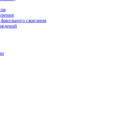
сов
урения
 факельного сжигания
рождений
ии