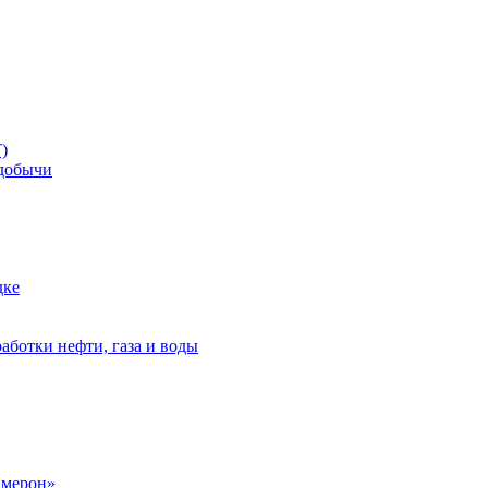
)
добычи
дке
аботки нефти, газа и воды
амерон»