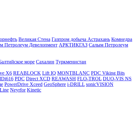
орнефть
Великая Стена
Газпром добыча Астрахань
Комнедра
м Петролеум Девелопмент
АРКТИКГАЗ
Салым Петролеум
Балтийское море
Сахалин
Туркменистан
ve X6
REABLOCK
Lift IQ
MONTBLANC
PDC Viking Bits
Di616
PDC
Direct XCD
REAWASH
FLO-TROL
DUO-VIS NS
me
PowerDrive Xceed
GeoSphere
i-DRILL
sonicVISION
Line
Neyrfor
Kinetic