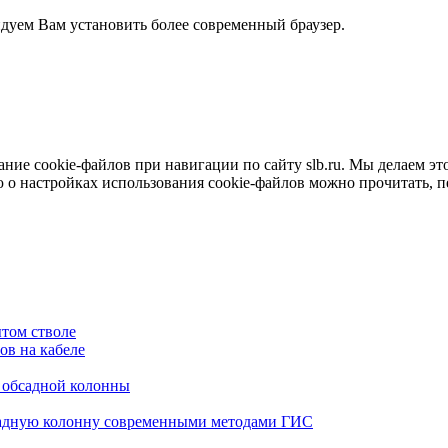
ндуем Вам установить более современный браузер.
е cookie-файлов при навигации по сайту slb.ru. Мы делаем это 
о настройках использования cookie-файлов можно прочитать, 
том стволе
в на кабеле
я обсадной колонны
садную колонну современными методами ГИС