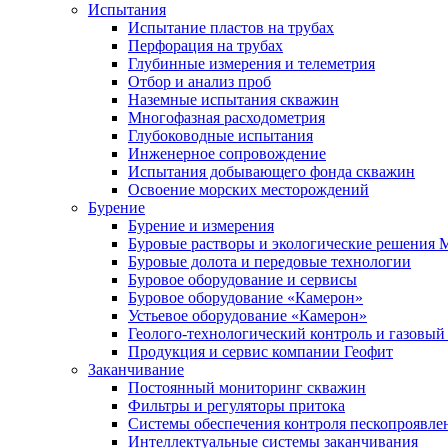
Испытания
Испытание пластов на трубах
Перфорация на трубах
Глубинные измерения и телеметрия
Отбор и анализ проб
Наземные испытания скважин
Многофазная расходометрия
Глубоководные испытания
Инженерное сопровождение
Испытания добывающего фонда скважин
Освоение морских месторождений
Бурение
Бурение и измерения
Буровые растворы и экологические решения
Буровые долота и передовые технологии
Буровое оборудование и сервисы
Буровое оборудование «Камерон»
Устьевое оборудование «Камерон»
Геолого-технологический контроль и газовый
Продукция и сервис компании Геофит
Заканчивание
Постоянный мониторинг скважин
Фильтры и регуляторы притока
Cистемы обеспечения контроля пескопроявле
Интеллектуальные системы заканчивания