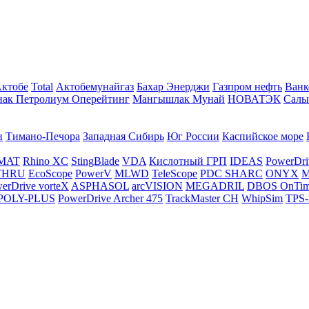
Актобе
Total
Актобемунайгаз
Бахар Энерджи
Газпром нефть
Ванк
нак Петролиум Оперейтинг
Мангышлак Мунай
НОВАТЭК
Салы
н
Тимано-Печора
Западная Сибирь
Юг России
Каспийское море
MAT
Rhino XC
StingBlade
VDA
Кислотный ГРП
IDEAS
PowerDri
THRU
EcoScope
PowerV
MLWD
TeleScope
PDC SHARC
ONYX
M
erDrive vorteX
ASPHASOL
arcVISION
MEGADRIL
DBOS OnTi
POLY-PLUS
PowerDrive Archer 475
TrackMaster CH
WhipSim
TPS-