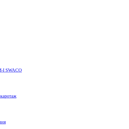
 M-I SWACO
 каротаж
ния