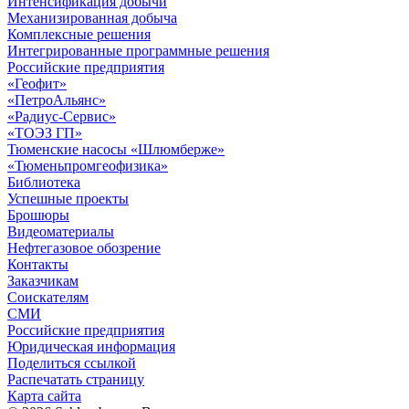
Интенсификация добычи
Механизированная добыча
Комплексные решения
Интегрированные программные решения
Российские предприятия
«Геофит»
«ПетроАльянс»
«Радиус-Сервис»
«ТОЭЗ ГП»
Тюменские насосы «Шлюмберже»
«Тюменьпромгеофизика»
Библиотека
Успешные проекты
Брошюры
Видеоматериалы
Нефтегазовое обозрение
Контакты
Заказчикам
Соискателям
СМИ
Российские предприятия
Юридическая информация
Поделиться ссылкой
Распечатать страницу
Карта сайта