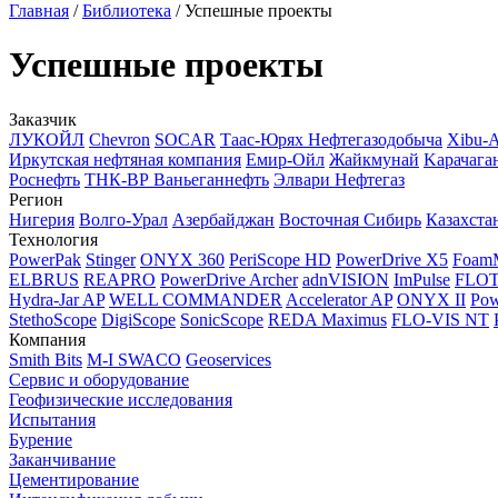
Главная
/
Библиотека
/
Успешные проекты
Успешные проекты
Заказчик
ЛУКОЙЛ
Chevron
SOCAR
Таас-Юрях Нефтегазодобыча
Xibu-
Иркутская нефтяная компания
Емир-Ойл
Жайкмунай
Kарачага
Роснефть
ТНК-ВР Ваньеганнефть
Элвари Нефтегаз
Регион
Нигерия
Волго-Урал
Азербайджан
Восточная Сибирь
Казахста
Технология
PowerPak
Stinger
ONYX 360
PeriScope HD
PowerDrive X5
Foam
ELBRUS
REAPRO
PowerDrive Archer
adnVISION
ImPulse
FLO
Hydra-Jar AP
WELL COMMANDER
Accelerator AP
ONYX II
Pow
StethoScope
DigiScope
SonicScope
REDA Maximus
FLO-VIS NT
Компания
Smith Bits
M-I SWACO
Geoservices
Сервис и оборудование
Геофизические исследования
Испытания
Бурение
Заканчивание
Цементирование