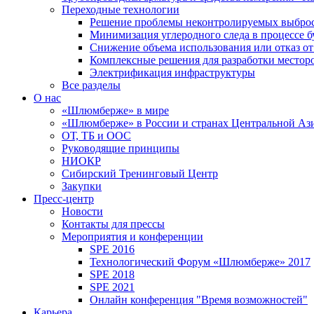
Переходные технологии
Решение проблемы неконтролируемых выбро
Минимизация углеродного следа в процессе б
Снижение объема использования или отказ от
Комплексные решения для разработки место
Электрификация инфраструктуры
Все разделы
О нас
«Шлюмберже» в мире
«Шлюмберже» в России и странах Центральной Аз
ОТ, ТБ и ООС
Руководящие принципы
НИОКР
Сибирский Тренинговый Центр
Закупки
Пресс-центр
Новости
Контакты для прессы
Мероприятия и конференции
SPE 2016
Технологический Форум «Шлюмберже» 2017
SPE 2018
SPE 2021
Онлайн конференция "Время возможностей"
Карьера