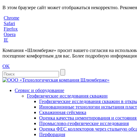
В этом браузере сайт может отображаться некорректно. Рекоме
Chrome
Safari
Firefox
Opera
IE
Компания «Шлюмберже» просит вашего согласия на использовани
посещение комфортным для вас. Более подробную информацию 
OK
Сервис и оборудование
Геофизические исследования скважин
Геофизические исследования скважин в откры
Инновационные технологии испытания пласто
Скважинная сейсмика
Оценка качества цементирования и состояни
Промыслово-геофизические исследования
Оценка ФЕС коллекторов через стальную об
Перфорация