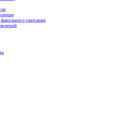
сов
урения
 факельного сжигания
рождений
ии