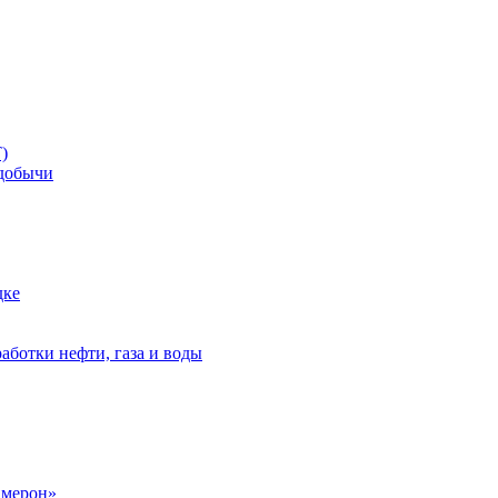
)
добычи
дке
аботки нефти, газа и воды
амерон»