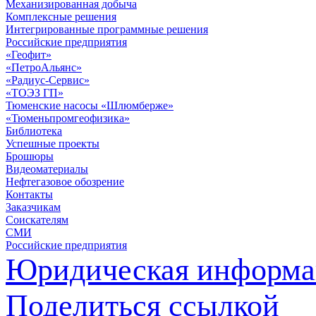
Механизированная добыча
Комплексные решения
Интегрированные программные решения
Российские предприятия
«Геофит»
«ПетроАльянс»
«Радиус-Сервис»
«ТОЭЗ ГП»
Тюменские насосы «Шлюмберже»
«Тюменьпромгеофизика»
Библиотека
Успешные проекты
Брошюры
Видеоматериалы
Нефтегазовое обозрение
Контакты
Заказчикам
Соискателям
СМИ
Российские предприятия
Юридическая информа
Поделиться ссылкой