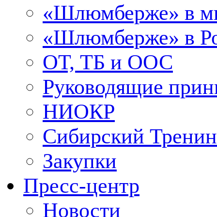
«Шлюмберже» в м
«Шлюмберже» в Ро
ОТ, ТБ и ООС
Руководящие при
НИОКР
Сибирский Тренин
Закупки
Пресс-центр
Новости