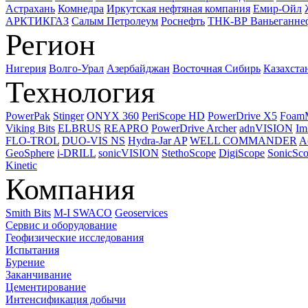
Астрахань
Комнедра
Иркутская нефтяная компания
Емир-Ойл
АРКТИКГАЗ
Салым Петролеум
Роснефть
ТНК-ВР Ваньеганне
Регион
Нигерия
Волго-Урал
Азербайджан
Восточная Сибирь
Казахста
Технология
PowerPak
Stinger
ONYX 360
PeriScope HD
PowerDrive X5
Foam
Viking Bits
ELBRUS
REAPRO
PowerDrive Archer
adnVISION
Im
FLO-TROL
DUO-VIS NS
Hydra-Jar AP
WELL COMMANDER
A
GeoSphere
i-DRILL
sonicVISION
StethoScope
DigiScope
SonicSc
Kinetic
Компания
Smith Bits
M-I SWACO
Geoservices
Сервис и оборудование
Геофизические исследования
Испытания
Бурение
Заканчивание
Цементирование
Интенсификация добычи