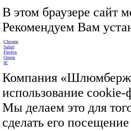
В этом браузере сайт 
Рекомендуем Вам устан
Chrome
Safari
Firefox
Opera
IE
Компания «Шлюмберже»
использование cookie-ф
Мы делаем это для тог
сделать его посещение