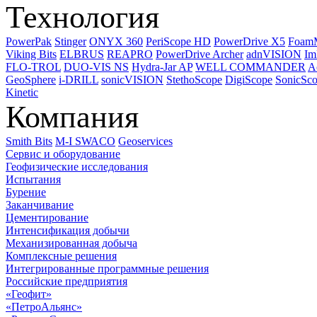
Технология
PowerPak
Stinger
ONYX 360
PeriScope HD
PowerDrive X5
Foam
Viking Bits
ELBRUS
REAPRO
PowerDrive Archer
adnVISION
Im
FLO-TROL
DUO-VIS NS
Hydra-Jar AP
WELL COMMANDER
A
GeoSphere
i-DRILL
sonicVISION
StethoScope
DigiScope
SonicSc
Kinetic
Компания
Smith Bits
M-I SWACO
Geoservices
Сервис и оборудование
Геофизические исследования
Испытания
Бурение
Заканчивание
Цементирование
Интенсификация добычи
Механизированная добыча
Комплексные решения
Интегрированные программные решения
Российские предприятия
«Геофит»
«ПетроАльянс»