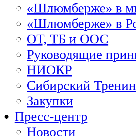
«Шлюмберже» в м
«Шлюмберже» в Ро
ОТ, ТБ и ООС
Руководящие при
НИОКР
Сибирский Тренин
Закупки
Пресс-центр
Новости