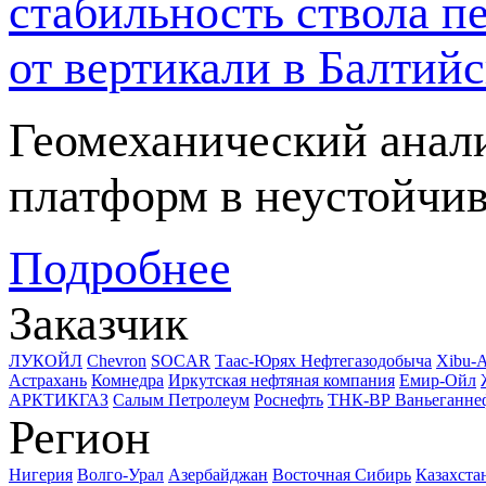
стабильность ствола п
от вертикали в Балтий
Геомеханический анал
платформ в неустойчив
Подробнее
Заказчик
ЛУКОЙЛ
Chevron
SOCAR
Таас-Юрях Нефтегазодобыча
Xibu-
Астрахань
Комнедра
Иркутская нефтяная компания
Емир-Ойл
АРКТИКГАЗ
Салым Петролеум
Роснефть
ТНК-ВР Ваньеганне
Регион
Нигерия
Волго-Урал
Азербайджан
Восточная Сибирь
Казахста