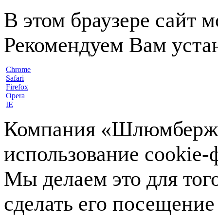
В этом браузере сайт 
Рекомендуем Вам устан
Chrome
Safari
Firefox
Opera
IE
Компания «Шлюмберже»
использование cookie-ф
Мы делаем это для тог
сделать его посещение